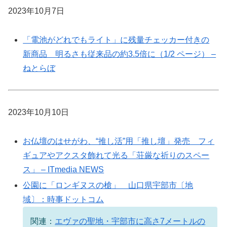
2023年10月7日
「電池がどれでもライト」に残量チェッカー付きの
新商品 明るさも従来品の約3.5倍に（1/2 ページ） –
ねとらぼ
2023年10月10日
お仏壇のはせがわ、“推し活”用「推し壇」発売 フィ
ギュアやアクスタ飾れて光る「荘厳な祈りのスペー
ス」 – ITmedia NEWS
公園に「ロンギヌスの槍」 山口県宇部市〔地
域〕：時事ドットコム
関連：
エヴァの聖地・宇部市に高さ7メートルの