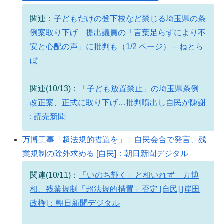
関連：
子どもだけの登下校など禁じる埼玉県の条
例案取り下げ 提出議員の「言葉足らずにより不
安と心配の声」に批判も（1/2 ページ） – ねとら
ぼ
関連(10/13)：
「子ども放置禁止」の埼玉県条例
改正案、正式に取り下げ…批判噴出し自民が陳謝
: 読売新聞
万博工事「超法規的措置を」 自民会合で発言、残
業規制の除外求める [自民]：朝日新聞デジタル
関連(10/11)：
「いのち輝く」と相いれず 万博
相、残業規制「超法規的措置」否定 [自民] [岸田
政権]：朝日新聞デジタル