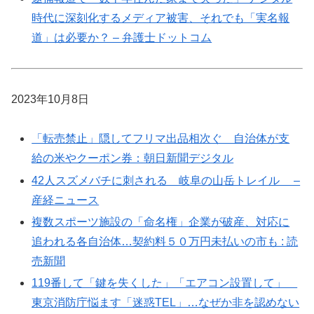
時代に深刻化するメディア被害、それでも「実名報
道」は必要か？ – 弁護士ドットコム
2023年10月8日
「転売禁止」隠してフリマ出品相次ぐ 自治体が支
給の米やクーポン券：朝日新聞デジタル
42人スズメバチに刺される 岐阜の山岳トレイル –
産経ニュース
複数スポーツ施設の「命名権」企業が破産、対応に
追われる各自治体…契約料５０万円未払いの市も : 読
売新聞
119番して「鍵を失くした」「エアコン設置して」
東京消防庁悩ます「迷惑TEL」…なぜか非を認めない