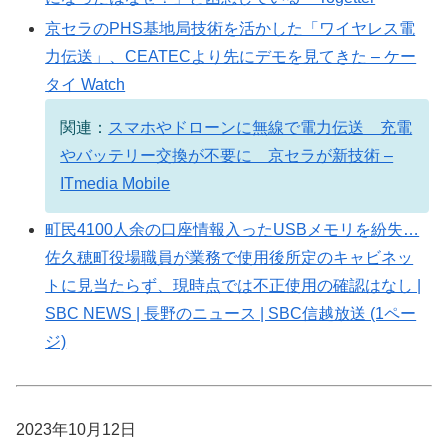
京セラのPHS基地局技術を活かした「ワイヤレス電
力伝送」、CEATECより先にデモを見てきた – ケー
タイ Watch
関連：
スマホやドローンに無線で電力伝送 充電
やバッテリー交換が不要に 京セラが新技術 –
ITmedia Mobile
町民4100人余の口座情報入ったUSBメモリを紛失…
佐久穂町役場職員が業務で使用後所定のキャビネッ
トに見当たらず、現時点では不正使用の確認はなし |
SBC NEWS | 長野のニュース | SBC信越放送 (1ペー
ジ)
2023年10月12日