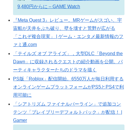
9,480円からに – GAME Watch
『Meta Quest 3』レビュー。MRゲームがスゴい、宇
宙船が天井をぶち破り、壁を壊すと荒野が広がる
「これぞ複合現実」 | ゲーム・エンタメ最新情報のフ
ァミ通.com
「テイルズ オブ アライズ」，大型DLC「Beyond the
Dawn」に収録されるクエストの紹介動画を公開。パ
ーティキャラクターたちのドラマを描く
PS版「Roblox」配信開始。6550万人が毎日利用する
オンラインゲームプラットフォームがPS5とPS4で利
用可能に
「シアトリズム ファイナルバーライン」で追加コン
テンツ「ブレイブリーデフォルトパック」が配信！ |
Gamer