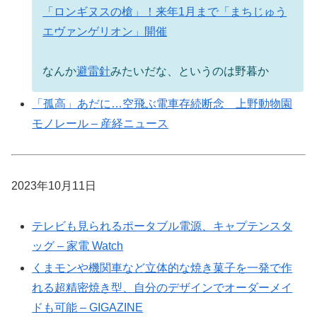
「ロンギヌスの槍」！来年1月まで「まちじゅう
エヴァンゲリオン」開催
なんか
避雷針
みたいだな、というのは野暮か
「孤高」あだに…空飛ぶ電車存続断念 上野動物園
モノレール – 産経ニュース
2023年10月11日
テレビも見られるポータブル電源、キャプテンスタ
ッグ – 家電 Watch
くまモンや機関車など立体的な焼き菓子を一発で作
れる超精密焼き型、自分のデザインでオーダーメイ
ドも可能 – GIGAZINE