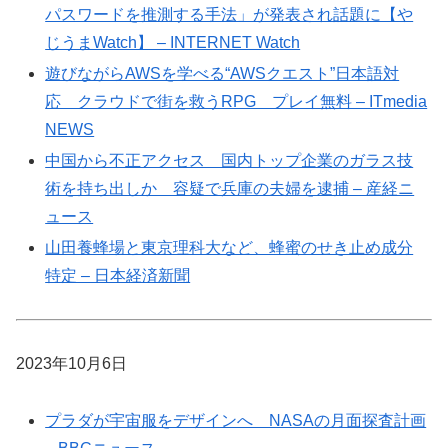
パスワードを推測する手法」が発表され話題に【や
じうまWatch】 – INTERNET Watch
遊びながらAWSを学べる“AWSクエスト”日本語対
応 クラウドで街を救うRPG プレイ無料 – ITmedia
NEWS
中国から不正アクセス 国内トップ企業のガラス技
術を持ち出しか 容疑で兵庫の夫婦を逮捕 – 産経ニ
ュース
山田養蜂場と東京理科大など、蜂蜜のせき止め成分
特定 – 日本経済新聞
2023年10月6日
プラダが宇宙服をデザインへ NASAの月面探査計画