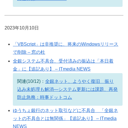
2023年10月10日
「VBScript」は非推奨に、将来のWindowsリリース
で削除 – 窓の杜
全銀システム不具合、受付済みの振込は「本日着
金」に【追記あり】 – ITmedia NEWS
関連(10/12)：
全銀ネット、ようやく復旧 振り
込み未処理も解消―システム更新には課題、再発
防止急務：時事ドットコム
ゆうちょ銀行のネット取引などに不具合 「全銀ネ
ットの不具合とは無関係」【追記あり】 – ITmedia
NEWS