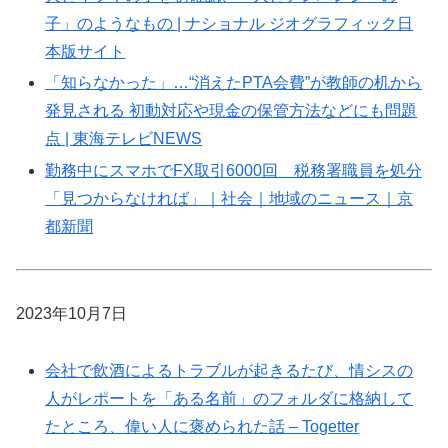
子」のようなもの | ナショナル ジオグラフィック日
本版サイト
「知らなかった」…“消えたPTA会費”が教師の机から
発見される 初動対応や現金の保管方法などにも問題
点 | 東海テレビNEWS
勤務中にスマホでFX取引6000回 税務署職員を処分
「見つからなければ」｜社会｜地域のニュース｜京
都新聞
2023年10月7日
会社で飲酒によるトラブルが起きるたび、情シスの
人がレポートを「ある名前」のフォルダに格納して
たところ、偉い人に褒められた話 – Togetter