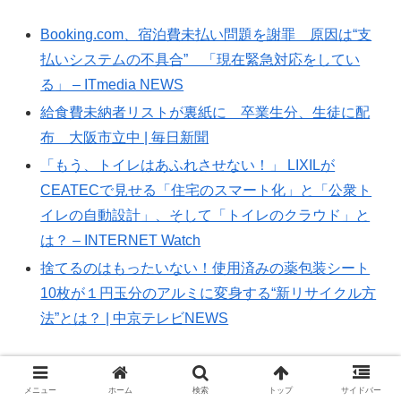
Booking.com、宿泊費未払い問題を謝罪 原因は“支
払いシステムの不具合” 「現在緊急対応をしてい
る」 – ITmedia NEWS
給食費未納者リストが裏紙に 卒業生分、生徒に配
布 大阪市立中 | 毎日新聞
「もう、トイレはあふれさせない！」 LIXILが
CEATECで見せる「住宅のスマート化」と「公衆ト
イレの自動設計」、そして「トイレのクラウド」と
は？ – INTERNET Watch
捨てるのはもったいない！使用済みの薬包装シート
10枚が１円玉分のアルミに変身する“新リサイクル方
法”とは？ | 中京テレビNEWS
メニュー
ホーム
検索
トップ
サイドバー
2023年10月13日