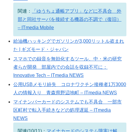
関連：
「ゆうちょ通帳アプリ」などに不具合 外
部と同社サーバを接続する機器の不調で（復旧）
– ITmedia Mobile
給油機ハッキングでガソリンが3,000リットル盗まれ
た | ギズモード・ジャパン
スマホでの録音を無効化するツール、中・米の研究
者らが開発 部屋内での会話を収録不可に：
Innovative Tech – ITmedia NEWS
公用USBメモリ紛失 コロナワクチン接種者1万3000
人の情報入り 青森県野辺地町 – ITmedia NEWS
マイナンバーカードのシステムでも不具合 一部市
区町村で転入手続きなどの処理遅延 – ITmedia
NEWS
関連(10/11)：
マイナカードのシステム障害は解