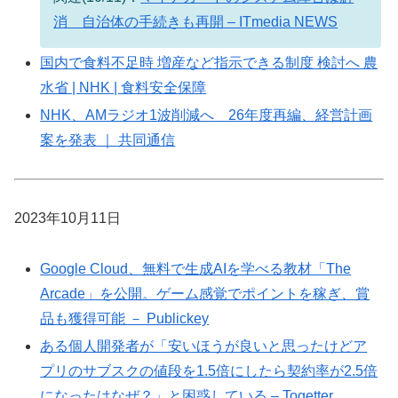
消 自治体の手続きも再開 – ITmedia NEWS
国内で食料不足時 増産など指示できる制度 検討へ 農
水省 | NHK | 食料安全保障
NHK、AMラジオ1波削減へ 26年度再編、経営計画
案を発表 ｜ 共同通信
2023年10月11日
Google Cloud、無料で生成AIを学べる教材「The
Arcade」を公開。ゲーム感覚でポイントを稼ぎ、賞
品も獲得可能 － Publickey
ある個人開発者が「安いほうが良いと思ったけどア
プリのサブスクの値段を1.5倍にしたら契約率が2.5倍
になったはなぜ？」と困惑している – Togetter