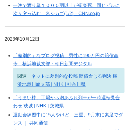
一晩で渡り鳥１０００羽以上が衝突死、同じビルに
次々突っ込む 米シカゴ(1/2) – CNN.co.jp
2023年10月12日
「差別的」なブログ投稿 男性に190万円の賠償命
令 横浜地裁支部：朝日新聞デジタル
関連：
ネットに差別的な投稿 賠償命じる判決 横
浜地裁川崎支部 | NHK | 神奈川県
「うまい棒」工場から泡あふれ列車が一時運転見合
わせ 茨城 | NHK | 茨城県
運動会練習中に15人やけど 三重、9月末に素足でダ
ンス ｜ 共同通信