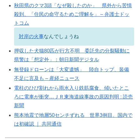
秋田県のクマ3頭「なぜ殺したのか」 県外から苦情
殺到、「住民の命守るためご理解を」 – 弁護士ドッ
トコム
対岸の火事
なんでしょうね
押収した犬猫80匹が行方不明 委託先の分裂騒動に
県警は「想定外」：朝日新聞デジタル
無登録ドローンは「大変遺憾」 陸自トップ、装備
不足に言及も – 産経ニュース
電柱のひび割れから雨水入り鉄筋腐食、傾いたとこ
ろに電車が衝突…ＪＲ東海道線事故の原因判明 : 読売
新聞
熊本地震で地層50センチずれる 世界3例目、国内で
は初確認 ｜ 共同通信