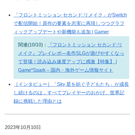
「フロントミッション セカンド:リメイク」がSwitch
で配信開始！原作の要素を忠実に再現しつつグラフ
ィックアップデートや新機能も追加 | Gamer
関連(10/10)：
『フロントミッション セカンド:リ
メイク』プレイレポ―名作SLGが遊びやすくなっ
て登場！読み込み速度アップに感激【特集】 |
Game*Spark – 国内・海外ゲーム情報サイト
［インタビュー］「Sky 星を紡ぐ子どもたち」が成長
し続けるのは，すべてプレイヤーのおかげ。世界記
録に挑戦した理由とは
2023年10月10日