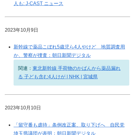
人も: J-CAST ニュース
2023年10月9日
新幹線で薬品こぼれ5歳児ら4人やけど 地質調査用
か、警察が捜査：朝日新聞デジタル
関連：
東北新幹線 手荷物のかばんから薬品漏れ
る 子ども含む4人けが | NHK | 宮城県
2023年10月10日
「留守番も虐待」条例改正案、取り下げへ 自民党
埼玉県議団が表明：朝日新聞デジタル