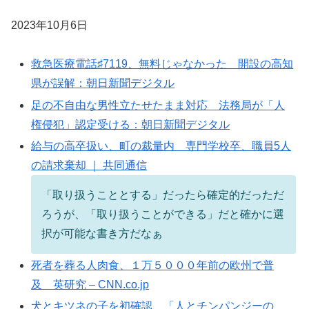
2023年10月6日
救急医療電話♯7119、無料じゃなかった 開設の高知
県が誤解：朝日新聞デジタル
足の不自由な男性立たせたまま対応 法務局が「人
権侵犯」認定受ける：朝日新聞デジタル
給与の高卒扱い、町の裁量内 専門学校卒、職員5人
の請求棄却 ｜ 共同通信
「取り扱うこととする」だったら確定的だっただ
ろうが、「取り扱うことができる」だと確かに選
択が可能な書き方だなぁ
死者を葬る人肉食、１万５０００年前の欧州で普
及 英研究 – CNN.co.jp
犬とキツネの子を初確認、「人とチンパンジーの