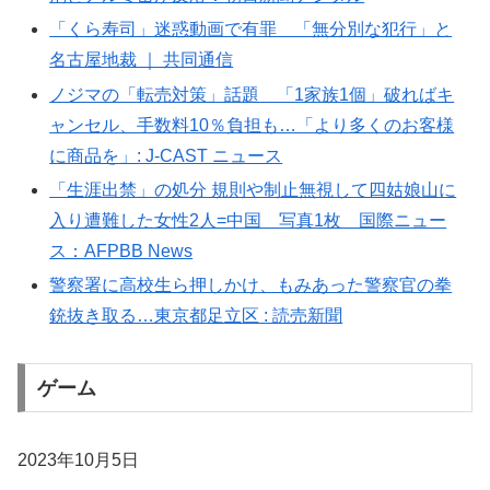
「くら寿司」迷惑動画で有罪 「無分別な犯行」と
名古屋地裁 ｜ 共同通信
ノジマの「転売対策」話題 「1家族1個」破ればキ
ャンセル、手数料10％負担も…「より多くのお客様
に商品を」: J-CAST ニュース
「生涯出禁」の処分 規則や制止無視して四姑娘山に
入り遭難した女性2人=中国 写真1枚 国際ニュー
ス：AFPBB News
警察署に高校生ら押しかけ、もみあった警察官の拳
銃抜き取る…東京都足立区 : 読売新聞
ゲーム
2023年10月5日