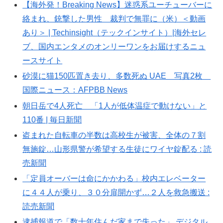
【海外発！Breaking News】迷惑系ユーチューバーに
絡まれ、銃撃した男性 裁判で無罪に（米）＜動画
あり＞ | Techinsight（テックインサイト）|海外セレ
ブ、国内エンタメのオンリーワンをお届けするニュ
ースサイト
砂漠に猫150匹置き去り、多数死ぬ UAE 写真2枚
国際ニュース：AFPBB News
朝日岳で4人死亡 「1人が低体温症で動けない」と
110番 | 毎日新聞
盗まれた自転車の半数は高校生が被害、全体の７割
無施錠…山形県警が希望する生徒にワイヤ錠配る : 読
売新聞
「定員オーバーは命にかかわる」校内エレベーター
に４４人が乗り、３０分扉開かず…２人を救急搬送 :
読売新聞
逮捕報道で「数十年住んだ家まで失った」 デジタル