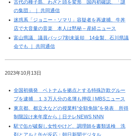
古代の種子島、わざと頭を変形 国内初確認、「謎
の集団」 ｜ 共同通信
迷惑系「ジョニー・ソマリ」容疑者を再逮捕、牛丼
店で大音量の音楽 本人は黙秘 – 産経ニュース
富山県議、議員バッジ7割未返却 14金製、石川県議
会でも ｜ 共同通信
2023年10月13日
全国初摘発 ベトナムを拠点とする特殊詐欺グルー
プを逮捕 １３万人分の名簿も押収 | MBSニュース
東京都、都立大などの授業料“全額免除”を発表 所得
制限設け来年度から｜日テレNEWS NNN
駅で缶が破裂し女性やけど、調理師を書類送検 洗
剤とアルミ缶が反応：朝日新聞デジタル