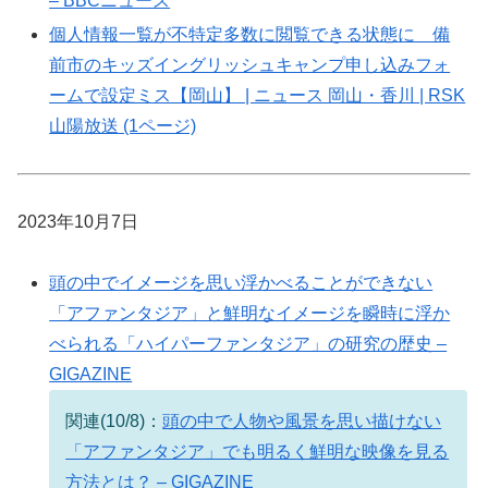
– BBCニュース
個人情報一覧が不特定多数に閲覧できる状態に 備
前市のキッズイングリッシュキャンプ申し込みフォ
ームで設定ミス【岡山】 | ニュース 岡山・香川 | RSK
山陽放送 (1ページ)
2023年10月7日
頭の中でイメージを思い浮かべることができない
「アファンタジア」と鮮明なイメージを瞬時に浮か
べられる「ハイパーファンタジア」の研究の歴史 –
GIGAZINE
関連(10/8)：
頭の中で人物や風景を思い描けない
「アファンタジア」でも明るく鮮明な映像を見る
方法とは？ – GIGAZINE