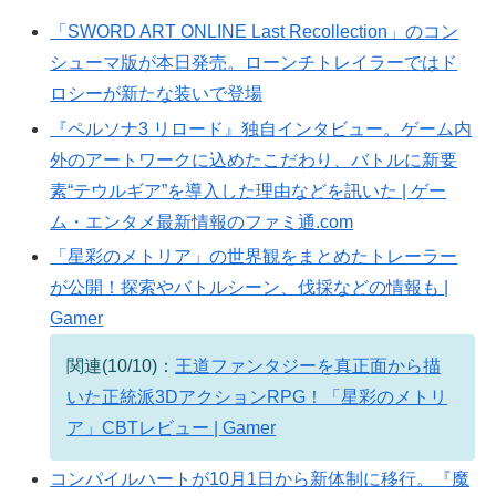
「SWORD ART ONLINE Last Recollection」のコン
シューマ版が本日発売。ローンチトレイラーではド
ロシーが新たな装いで登場
『ペルソナ3 リロード』独自インタビュー。ゲーム内
外のアートワークに込めたこだわり、バトルに新要
素“テウルギア”を導入した理由などを訊いた | ゲー
ム・エンタメ最新情報のファミ通.com
「星彩のメトリア」の世界観をまとめたトレーラー
が公開！探索やバトルシーン、伐採などの情報も |
Gamer
関連(10/10)：
王道ファンタジーを真正面から描
いた正統派3DアクションRPG！「星彩のメトリ
ア」CBTレビュー | Gamer
コンパイルハートが10月1日から新体制に移行。『魔