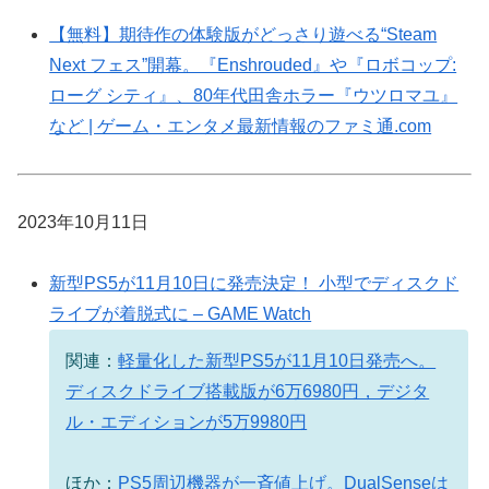
【無料】期待作の体験版がどっさり遊べる“Steam
Next フェス”開幕。『Enshrouded』や『ロボコップ:
ローグ シティ』、80年代田舎ホラー『ウツロマユ』
など | ゲーム・エンタメ最新情報のファミ通.com
2023年10月11日
新型PS5が11月10日に発売決定！ 小型でディスクド
ライブが着脱式に – GAME Watch
関連：
軽量化した新型PS5が11月10日発売へ。
ディスクドライブ搭載版が6万6980円，デジタ
ル・エディションが5万9980円
ほか：
PS5周辺機器が一斉値上げ。DualSenseは