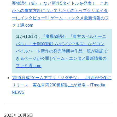
導物語4（仮）』など新作5タイトルを発表！ これ
からの事業方針についてふたりのトップクリエイタ
ーにインタビュー!! | ゲーム・エンタメ最新情報のフ
ァミ通.com
ほか(10/12)：
『魔導物語4』『東方スペルカーニ
バル』『圧倒的遊戯 ムゲンソウルズ』などコン
パイルハート新作の発売時期や作品一覧が確認で
きるページが公開 | ゲーム・エンタメ最新情報の
ファミ通.com
“鉄道育成”ゲームアプリ「ソダテツ」 JR西が今冬に
リリース 実在車両200種類以上が登場 – ITmedia
NEWS
2023年10月6日