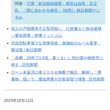
関連：
万博「超法規的措置」発言は自民・足立
氏 「間に合わせる例示」 [自民]：朝日新聞デジ
タル
他人の戸籍謄本不正取得疑い 行政書士と探偵逮捕
―愛知県警：時事ドットコム
市役所駐車場で公用車窃盗、無施錠のルール変更
横須賀 | 毎日新聞
「改葬」10年で1.5倍、墓じまいし別の墓や納骨堂に
移す : 読売新聞
ローン未返済の車２００台無断で輸出、解体し「廃
棄物」扱いで…愛知県警が詐欺容疑で捜査 : 読売新聞
2023年10月11日