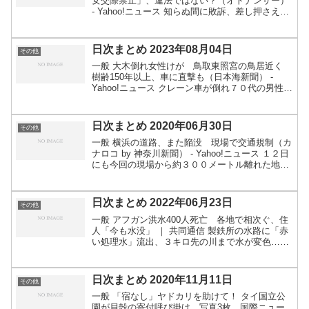
女交際禁止」、違法ではない？（オトナンサー）
- Yahoo!ニュース 知らぬ間に敗訴、差し押さえ
原告が虚偽主張で裁判所だます - 毎日新聞 クラゲ
のえさ代、募ったら723万円余「愛されている...
日次まとめ 2023年08月04日
その他
一般 大木倒れ女性けが 鳥取東照宮の鳥居近く
樹齢150年以上、車に直撃も（日本海新聞） -
Yahoo!ニュース クレーン車が倒れ７０代の男性が
意識不明 「クレーンが倒れて人が下敷きになっ
た」 島根県隠岐の島町（日本海テレビ） -
Yah...
日次まとめ 2020年06月30日
その他
一般 横浜の道路、また陥没 現場で交通規制（カ
ナロコ by 神奈川新聞） - Yahoo!ニュース １２日
にも今回の現場から約３００メートル離れた地点
で道路陥没が発生 イランがトランプ氏の逮捕状取
得 「英雄」司令官の殺害関与で ｜ 共同通信...
日次まとめ 2022年06月23日
その他
一般 アフガン洪水400人死亡 各地で相次ぐ、住
人「今も水没」 ｜ 共同通信 製鉄所の水路に「赤
い処理水」流出、３キロ先の川まで水が変色…魚
が大量死 : 読売新聞オンライン “手術動画提供で
現金” 新たに4病院の医師が無断提供 | NHKゲ...
日次まとめ 2020年11月11日
その他
一般 「宿なし」ヤドカリを助けて！ タイ国立公
園が貝殻の寄付呼び掛け 写真3枚 国際ニュー