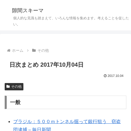
隙間スキーマ
個人的な見識も踏まえて、いろんな情報を集めます。考えることを促した
い。
ホーム
その他
日次まとめ 2017年10月04日
2017.10.04
その他
一般
ブラジル：５００ｍトンネル掘って銀行狙う 窃盗
団逮捕 – 毎日新聞