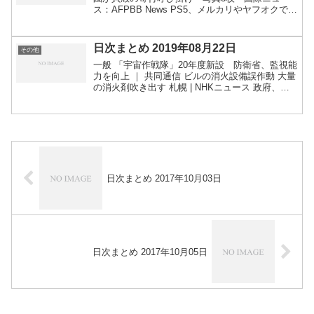
ス：AFPBB News PS5、メルカリやヤフオクで高
額出品相次ぐ 約30万円の出品も - ITmedia
NEWS 関連：PS5が発売 横行する転...
日次まとめ 2019年08月22日
その他
一般 「宇宙作戦隊」20年度新設 防衛省、監視能
力を向上 ｜ 共同通信 ビルの消火設備誤作動 大量
の消火剤吹き出す 札幌 | NHKニュース 政府、京
アニ寄付者の税軽減へ 災害義援金と同じ扱い
「地方公共団体への寄付金」位置づけ（1/2ペー...
日次まとめ 2017年10月03日
日次まとめ 2017年10月05日