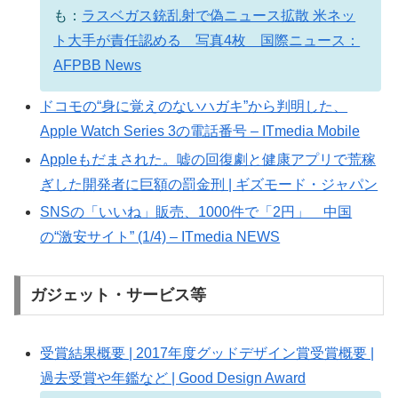
も：
ラスベガス銃乱射で偽ニュース拡散 米ネッ
ト大手が責任認める 写真4枚 国際ニュース：
AFPBB News
ドコモの“身に覚えのないハガキ”から判明した、
Apple Watch Series 3の電話番号 – ITmedia Mobile
Appleもだまされた。嘘の回復劇と健康アプリで荒稼
ぎした開発者に巨額の罰金刑 | ギズモード・ジャパン
SNSの「いいね」販売、1000件で「2円」 中国
の“激安サイト” (1/4) – ITmedia NEWS
ガジェット・サービス等
受賞結果概要 | 2017年度グッドデザイン賞受賞概要 |
過去受賞や年鑑など | Good Design Award