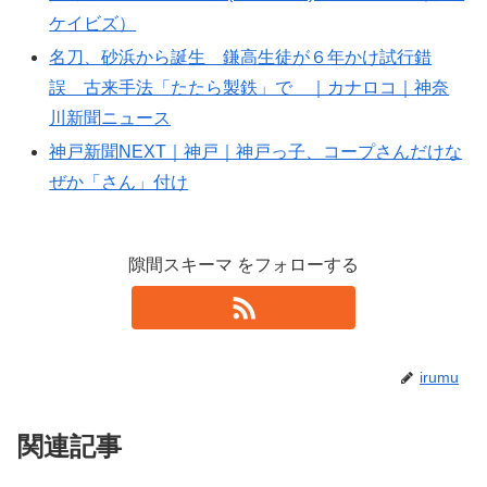
ケイビズ）
名刀、砂浜から誕生 鎌高生徒が６年かけ試行錯
誤 古来手法「たたら製鉄」で ｜カナロコ｜神奈
川新聞ニュース
神戸新聞NEXT｜神戸｜神戸っ子、コープさんだけな
ぜか「さん」付け
隙間スキーマ をフォローする
irumu
関連記事