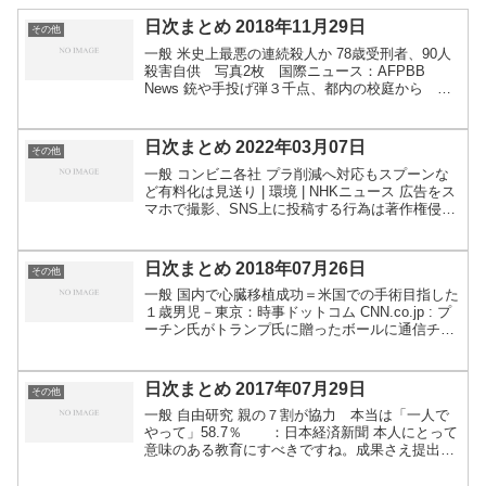
日次まとめ 2018年11月29日
その他
一般 米史上最悪の連続殺人か 78歳受刑者、90人
殺害自供 写真2枚 国際ニュース：AFPBB
News 銃や手投げ弾３千点、都内の校庭から な
ぜ？誰が？：朝日新聞デジタル 熱波のせいで働け
ず「１５３０億時間消えた」 英報告書：朝日新
聞デジ...
日次まとめ 2022年03月07日
その他
一般 コンビニ各社 プラ削減へ対応もスプーンな
ど有料化は見送り | 環境 | NHKニュース 広告をス
マホで撮影、SNS上に投稿する行為は著作権侵害
になるのか？ | オトナンサー 「放置艇」代執行で
撤去 漁船とぶつかる危険も 佐賀・唐津市 ...
日次まとめ 2018年07月26日
その他
一般 国内で心臓移植成功＝米国での手術目指した
１歳男児－東京：時事ドットコム CNN.co.jp : プ
ーチン氏がトランプ氏に贈ったボールに通信チッ
プ？ 【日本初】太陽が苦手…“洞窟に引きこも
る”新種のアリ発見に「すごいのです」 - FNN...
日次まとめ 2017年07月29日
その他
一般 自由研究 親の７割が協力 本当は「一人で
やって」58.7％ ：日本経済新聞 本人にとって
意味のある教育にすべきですね。成果さえ提出す
ればいいのなら、中身を理解せずに暗記だけでペ
ーパーテストを満点とるのと本質は同じで、教育