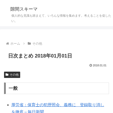
隙間スキーマ
個人的な見識も踏まえて、いろんな情報を集めます。考えることを促した
い。
ホーム
その他
日次まとめ 2018年01月01日
2018.01.01
その他
一般
厚労省：保育士の犯歴照会、義務に 登録取り消し
を徹底 – 毎日新聞