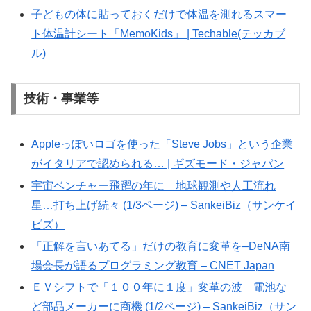
子どもの体に貼っておくだけで体温を測れるスマー
ト体温計シート「MemoKids」 | Techable(テッカブ
ル)
技術・事業等
Appleっぽいロゴを使った「Steve Jobs」という企業
がイタリアで認められる… | ギズモード・ジャパン
宇宙ベンチャー飛躍の年に 地球観測や人工流れ
星…打ち上げ続々 (1/3ページ) – SankeiBiz（サンケイ
ビズ）
「正解を言いあてる」だけの教育に変革を–DeNA南
場会長が語るプログラミング教育 – CNET Japan
ＥＶシフトで「１００年に１度」変革の波 電池な
ど部品メーカーに商機 (1/2ページ) – SankeiBiz（サン