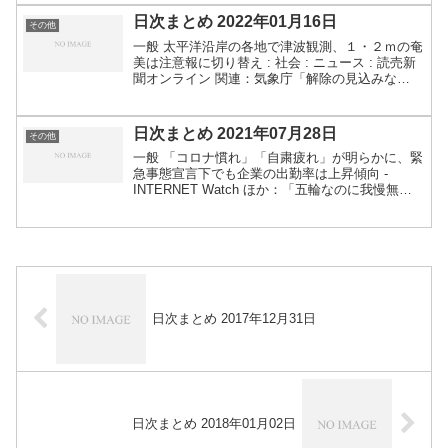
の意義がなく...
日次まとめ 2022年01月16日
その他
一般 太平洋沿岸の各地で津波観測、１・２ｍの奄
美は注意報に切り替え : 社会 : ニュース : 読売新
聞オンライン 関連：気象庁「解除の見込みな
い」 メカニズム不明、未明の津波警報・注意報
| 毎日新聞関連：噴火による潮位上昇、津波と言
えな...
日次まとめ 2021年07月28日
その他
一般 「コロナ慣れ」「自粛疲れ」が明らかに、緊
急事態宣言下でも企業の出勤率は上昇傾向 -
INTERNET Watch ほか：「五輪なのに我慢無
理」 感染者最多更新で東京の街は ：朝日新聞デ
ジタル疲れとか慣れというか、秩序や自制心の問
題とい...
日次まとめ 2017年12月31日
日次まとめ 2018年01月02日