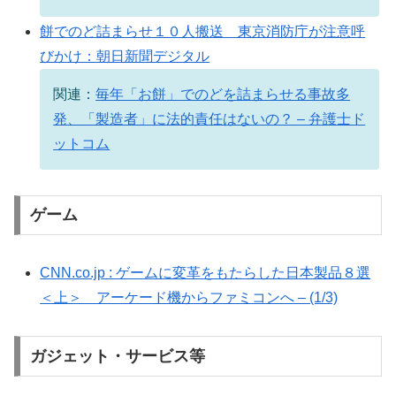
餅でのど詰まらせ１０人搬送 東京消防庁が注意呼
びかけ：朝日新聞デジタル
関連：
毎年「お餅」でのどを詰まらせる事故多
発、「製造者」に法的責任はないの？ – 弁護士ド
ットコム
ゲーム
CNN.co.jp : ゲームに変革をもたらした日本製品８選
＜上＞ アーケード機からファミコンへ – (1/3)
ガジェット・サービス等