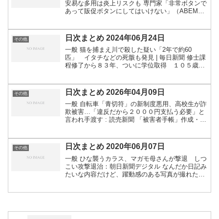
安易な多用は炎上リスクも 専門家「非常ボタンで
あって販促ボタンにしてはいけない」（ABEMA
TIMES） - Yahoo!ニュース技術・事業・セキュリ
ティ等 データセンター、お金を払わず水...
日次まとめ 2024年06月24日
その他
一般 猫を捕まえ川で殺した疑い「2年で約60
匹」 イタチなどの死骸も発見 | 毎日新聞 修士課
程修了から８３年、ついに学位取得 １０５歳の
米スタンフォード大卒業生 - CNN.co.jp 患者につ
ながれた点滴チューブ切断か 看護師で勤務の
２...
日次まとめ 2026年04月09日
その他
一般 自転車「青切符」の新制度悪用、高校生が詐
欺被害…「違反だから２０００円支払う必要」と
言われ手渡す : 読売新聞 「被害者手帳」作成・交
付へ 犯罪被害者への新たな支援策 警察・自治
体・医療機関で繰り返し説明する負担軽減｜FNN
プライムオ...
日次まとめ 2020年06月07日
その他
一般 ひな襲うカラス、マガモ母さんが撃退 しつ
こい攻撃退治：朝日新聞デジタル なんだか日記み
たいな内容だけど、躍動感のある写真が撮れたか
ら記事にしたのかなとは邪推。弱肉強食ですから
ね。人間が助けるわけにもいかず。ただもしカラ
スの食べ物が減る...