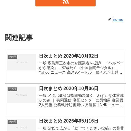
irumu
関連記事
日次まとめ 2020年10月02日
その他
一般 広島県三次市の介護業者を提訴 「ヘルパー
から感染」、82歳死亡（中国新聞デジタル） -
Yahoo!ニュース 高さ9メートル 残された土砂の
山 建設残土撤去訴訟、発注者の連帯責任認めず
- 毎日新聞 AIで芸能人の顔にすり替えた「ディ...
日次まとめ 2020年10月06日
その他
一般 メタボ健診は指導効果薄く わずかな体重減
少のみ ｜ 共同通信 宅配センターに刃物男 従業員
2人死傷 公務執行妨害疑い 男逮捕 | NHKニュース
関連：ヤマト運輸従業員切りつけられ、２人死
傷…元社員の男「昨日解雇され、腹が立った」
:...
日次まとめ 2026年05月16日
その他
一般 SNSで広がる「助けてください投稿」の是非