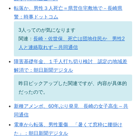
転落か、男性３人死亡＝県営住宅敷地で－長崎県
警：時事ドットコム
3人ってのが気になります
関連：
長崎・佐世保、死亡は団地住民か 男性2
人と連絡取れず – 共同通信
障害基礎年金、１千人打ち切り検討 認定の地域差
解消で：朝日新聞デジタル
昨日ピックアップした関連ですが、内容が具体的
だったので。
新種アメンボ、60年ぶり発見 長崎の女子高生 – 共
同通信
電車から転落、男性重傷 「暑くて窓枠に腰掛け
た」：朝日新聞デジタル