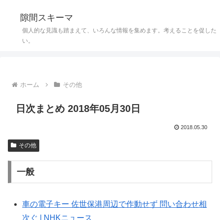
隙間スキーマ
個人的な見識も踏まえて、いろんな情報を集めます。考えることを促した
い。
ホーム
その他
日次まとめ 2018年05月30日
2018.05.30
その他
一般
車の電子キー 佐世保港周辺で作動せず 問い合わせ相
次ぐ | NHKニュース