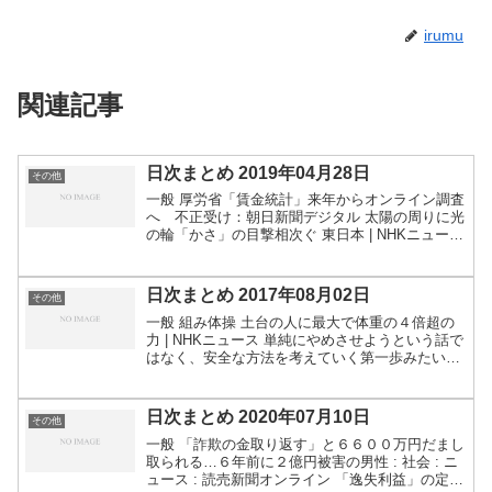
irumu
関連記事
日次まとめ 2019年04月28日
その他
一般 厚労省「賃金統計」来年からオンライン調査
へ 不正受け：朝日新聞デジタル 太陽の周りに光
の輪「かさ」の目撃相次ぐ 東日本 | NHKニュース
海自、南極観測から撤退検討 「しらせ」運用、
人手不足で（1/2ページ） - 産経ニュースゲーム...
日次まとめ 2017年08月02日
その他
一般 組み体操 土台の人に最大で体重の４倍超の
力 | NHKニュース 単純にやめさせようという話で
はなく、安全な方法を考えていく第一歩みたいな
感じですね。もちろん考えた結果、良いものがな
かったらやめさせよう、という流れになったり、
逆にいえば...
日次まとめ 2020年07月10日
その他
一般 「詐欺の金取り返す」と６６００万円だまし
取られる…６年前に２億円被害の男性 : 社会 : ニ
ュース : 読売新聞オンライン 「逸失利益」の定期