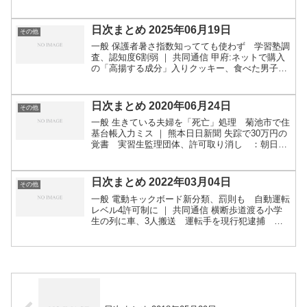
払いが可能 最高裁初判断で保険実務に影響も -
SankeiBiz（サンケイビズ）：自分を磨...
日次まとめ 2025年06月19日
その他
一般 保護者暑さ指数知ってても使わず 学習塾調
査、認知度6割弱 ｜ 共同通信 甲府:ネットで購入
の「高揚する成分」入りクッキー、食べた男子大
学生が建物から飛び降り救急搬送 : 読売新聞 米、
学生ビザ申請者にSNS公開義務付け 反米思想がな
い...
日次まとめ 2020年06月24日
その他
一般 生きている夫婦を「死亡」処理 菊池市で住
基台帳入力ミス ｜ 熊本日日新聞 失踪で30万円の
覚書 実習生監理団体、許可取り消し ：朝日新
聞デジタル 悪質あおり運転 加害者の96％が男性
40代が最多 警察庁分析 | NHKニュース この...
日次まとめ 2022年03月04日
その他
一般 電動キックボード新分類、罰則も 自動運転
レベル4許可制に ｜ 共同通信 横断歩道渡る小学
生の列に車、3人搬送 運転手を現行犯逮捕 宇
都宮 | 毎日新聞 原発避難者 3件の集団訴訟 東電に
基準上回る賠償 最高裁で確定 | 福島第一原発 ...