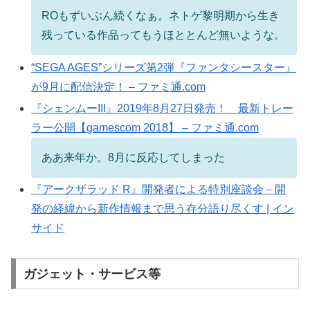
ROもずいぶん続くなぁ。ネトゲ黎明期から生き
残っている作品ってもうほととんど無いような。
“SEGA AGES”シリーズ第2弾『ファンタシースター』
が9月に配信決定！ – ファミ通.com
『シェンムーIII』2019年8月27日発売！ 最新トレー
ラー公開【gamescom 2018】 – ファミ通.com
ああ来年か。8月に反応してしまった
『アークザラッド R』開発者による特別座談会－開
発の経緯から新作情報まで思う存分語り尽くす | イン
サイド
ガジェット・サービス等