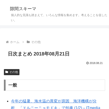
隙間スキーマ
個人的な見識も踏まえて、いろんな情報を集めます。考えることを促した
い。
ホーム
その他
日次まとめ 2018年08月21日
2018.08.21
その他
一般
今年の猛暑、海水温の異変が原因 海洋機構が分
析 「エルニーニョモドキ」で拍車 (1/2) – ITmedia