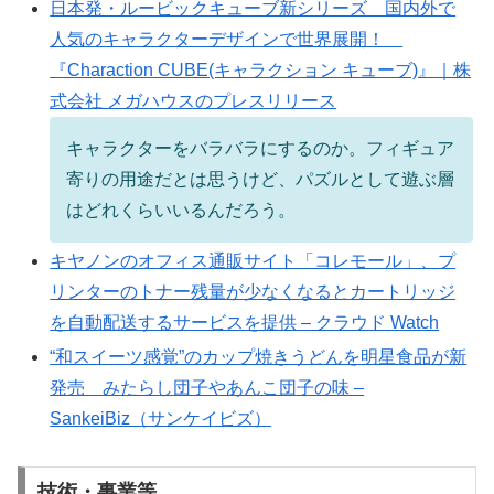
日本発・ルービックキューブ新シリーズ 国内外で
人気のキャラクターデザインで世界展開！
『Charaction CUBE(キャラクション キューブ)』｜株
式会社 メガハウスのプレスリリース
キャラクターをバラバラにするのか。フィギュア
寄りの用途だとは思うけど、パズルとして遊ぶ層
はどれくらいいるんだろう。
キヤノンのオフィス通販サイト「コレモール」、プ
リンターのトナー残量が少なくなるとカートリッジ
を自動配送するサービスを提供 – クラウド Watch
“和スイーツ感覚”のカップ焼きうどんを明星食品が新
発売 みたらし団子やあんこ団子の味 –
SankeiBiz（サンケイビズ）
技術・事業等