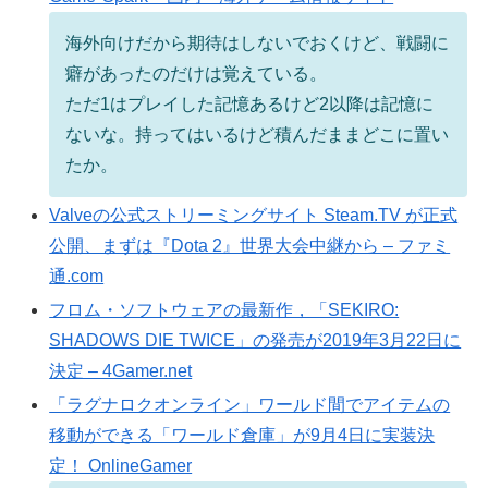
海外向けだから期待はしないでおくけど、戦闘に
癖があったのだけは覚えている。
ただ1はプレイした記憶あるけど2以降は記憶に
ないな。持ってはいるけど積んだままどこに置い
たか。
Valveの公式ストリーミングサイト Steam.TV が正式
公開、まずは『Dota 2』世界大会中継から – ファミ
通.com
フロム・ソフトウェアの最新作，「SEKIRO:
SHADOWS DIE TWICE」の発売が2019年3月22日に
決定 – 4Gamer.net
「ラグナロクオンライン」ワールド間でアイテムの
移動ができる「ワールド倉庫」が9月4日に実装決
定！ OnlineGamer