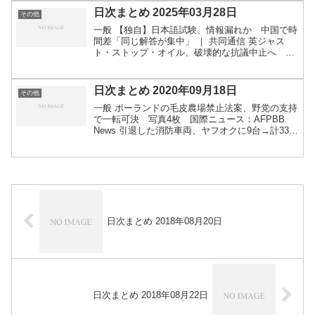
日次まとめ 2025年03月28日
その他
一般 【独自】日本語試験、情報漏れか 中国で時
間差「同じ解答が集中」 ｜ 共同通信 英ジャス
ト・ストップ・オイル、破壊的な抗議中止へ
「絵画にスープ投げつけ」やめる(1/2) -
CNN.co.jp ハンバーグは一口分 小学校で給食を
減らさ...
日次まとめ 2020年09月18日
その他
一般 ポーランドの毛皮農場禁止法案、野党の支持
で一転可決 写真4枚 国際ニュース：AFPBB
News 引退した消防車両、ヤフオクに9台→計330
万円の高値：朝日新聞デジタル テスラ自動運転中
にシート倒し昼寝、時速140キロ出し訴追 カナ
ダ...
日次まとめ 2018年08月20日
日次まとめ 2018年08月22日