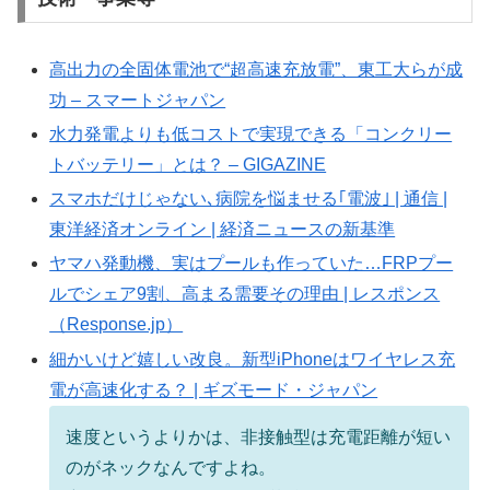
高出力の全固体電池で“超高速充放電”、東工大らが成
功 – スマートジャパン
水力発電よりも低コストで実現できる「コンクリー
トバッテリー」とは？ – GIGAZINE
スマホだけじゃない､病院を悩ませる｢電波｣ | 通信 |
東洋経済オンライン | 経済ニュースの新基準
ヤマハ発動機、実はプールも作っていた…FRPプー
ルでシェア9割、高まる需要その理由 | レスポンス
（Response.jp）
細かいけど嬉しい改良。新型iPhoneはワイヤレス充
電が高速化する？ | ギズモード・ジャパン
速度というよりかは、非接触型は充電距離が短い
のがネックなんですよね。