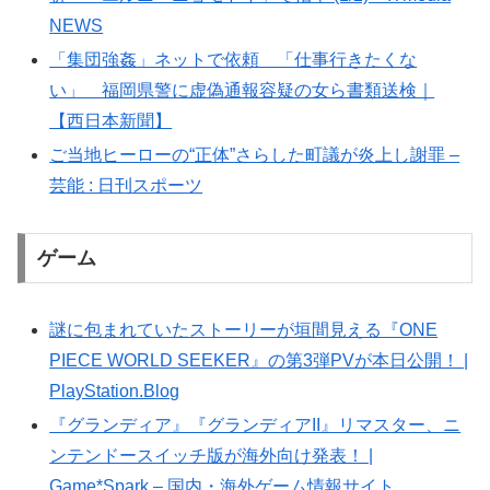
NEWS
「集団強姦」ネットで依頼 「仕事行きたくな
い」 福岡県警に虚偽通報容疑の女ら書類送検｜
【西日本新聞】
ご当地ヒーローの“正体”さらした町議が炎上し謝罪 –
芸能 : 日刊スポーツ
ゲーム
謎に包まれていたストーリーが垣間見える『ONE
PIECE WORLD SEEKER』の第3弾PVが本日公開！ |
PlayStation.Blog
『グランディア』『グランディアII』リマスター、ニ
ンテンドースイッチ版が海外向け発表！ |
Game*Spark – 国内・海外ゲーム情報サイト