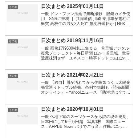
日次まとめ 2025年01月11日
その他
一般 ドン・ファン法廷で無断撮影 眼鏡カメラ使
用、SNSに投稿 ｜ 共同通信 川崎 乗用車が電柱に
衝突 高校生の男女2人死亡 無免許運転か | NHK |
事故 独など60超大学、機関がX中止 「価値観相
いれず」 ｜ 共同通信 関連：ドイツ...
日次まとめ 2019年11月16日
その他
一般 画像1万9500枚以上集まる 首里城デジタル
復元プロジェクト - 毎日新聞 ほか：首里城、世界
遺産抹消せず ユネスコ：時事ドットコムほか：
「こんな色、初めて…」首里城近くの池に異変
魚90匹以上が謎の大量死 | 沖縄タイムス＋プラ
ス ...
日次まとめ 2021年02月21日
その他
一般 【独自】川が汚れてから住民気づく…太陽光
発電巡りトラブル続発、条例で規制も（読売新聞
オンライン） - Yahoo!ニュース 「防潮堤は全て壊
れる」津波の新想定、被災地住民に衝撃：朝日新
聞デジタル 鳥インフルＨ５Ｎ８亜型、ヒト感染確
認 ...
日次まとめ 2020年10月01日
その他
一般 仏地下室のスーツケースから謎の現金発見、
日本円にして6千万円超 写真1枚 国際ニュー
ス：AFPBB News パリでごう音、住民パニック
に 原因は超音速の戦闘機 写真4枚 国際ニュー
ス：AFPBB News 無許可だんじり、３０人が公...