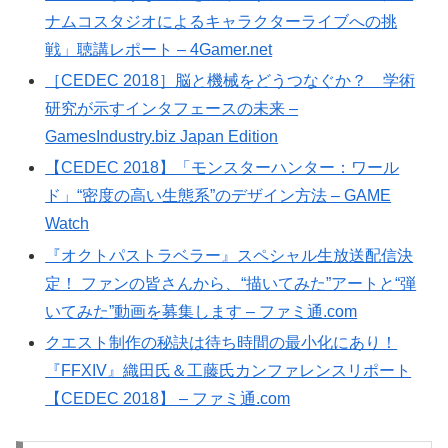
ナムコスタジオによるキャラクターライブへの挑
戦」聴講レポート – 4Gamer.net
［CEDEC 2018］脳と機械をどうつなぐか？ 学術
研究が示すインタフェースの未来 –
GamesIndustry.biz Japan Edition
【CEDEC 2018】「モンスターハンター：ワール
ド」“密度の高い生態系”のデザイン方法 – GAME
Watch
『オクトパストラベラー』スペシャル生放送配信決
定！ ファンの皆さんから、“描いてみた”アートと“弾
いてみた”動画を募集します – ファミ通.com
クエスト制作の秘訣は待ち時間の最小化にあり！
『FFXIV』織田氏＆工藤氏カンファレンスリポート
【CEDEC 2018】 – ファミ通.com