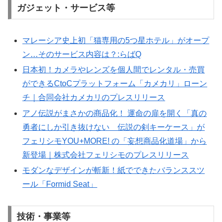
ガジェット・サービス等
マレーシア史上初「猫専用の5つ星ホテル」がオープ
ン…そのサービス内容は？:らばQ
日本初！カメラやレンズを個人間でレンタル・売買
ができるCtoCプラットフォーム「カメカリ」ローン
チ｜合同会社カメカリのプレスリリース
アノ伝説がまさかの商品化！ 運命の扉を開く「真の
勇者にしか引き抜けない 伝説の剣キーケース」が
フェリシモYOU+MORE! の「妄想商品化道場」から
新登場｜株式会社フェリシモのプレスリリース
モダンなデザインが斬新！紙でできたバランススツ
ール「Formid Seat」
技術・事業等