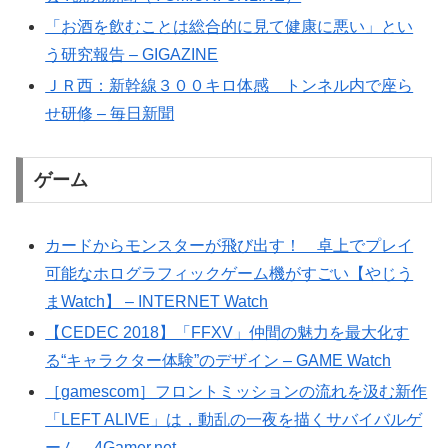
「お酒を飲むことは総合的に見て健康に悪い」とい
う研究報告 – GIGAZINE
ＪＲ西：新幹線３００キロ体感 トンネル内で座ら
せ研修 – 毎日新聞
ゲーム
カードからモンスターが飛び出す！ 卓上でプレイ
可能なホログラフィックゲーム機がすごい【やじう
まWatch】 – INTERNET Watch
【CEDEC 2018】「FFXV」仲間の魅力を最大化す
る“キャラクター体験”のデザイン – GAME Watch
［gamescom］フロントミッションの流れを汲む新作
「LEFT ALIVE」は，動乱の一夜を描くサバイバルゲ
ーム – 4Gamer.net