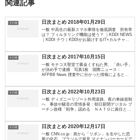
関連記事
日次まとめ 2018年01月29日
その他
一般 中高生の最新スマホ事情を徹底調査 所有率
は？ フィルタリング機能は使う？ ｜KDDI NEWS
｜KDDI ナウ｜KDDIがお届けするIT×カルチャー
マガジン TIME＆SPACE（タイムアンドスペー
ス） コインチェックに業務改善命令 ...
日次まとめ 2017年10月15日
その他
一般 モナコ大聖堂で募金くすねた男、「赤い手」
が決め手で逮捕 写真1枚 国際ニュース：
AFPBB News 捜査中に分かった情報によると、
聖ニコラス大聖堂の募金総額は2016年が13万6000
ユーロ（約1800万円）、15年は14万5000...
日次まとめ 2022年10月23日
その他
一般 ディズニーリゾート外周道路、夜の車線規制
へ 事故や騒音の苦情多発：朝日新聞デジタル プ
ーチン政権「戦争」認める ＮＡＴＯに責任と主
張：時事ドットコム ６年間に１３８か所に侵入し
た会社員、盗みにマイルール…覆面パト見たら休
む・盗品売らぬ...
日次まとめ 2020年12月17日
その他
一般 CNN.co.jp : 肩から「リボン」を生やした恐
竜の化石、ブラジルで発見 マイナンバーカードで