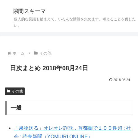
隙間スキーマ
個人的な見識も踏まえて、いろんな情報を集めます。考えることを促した
い。
ホーム
その他
日次まとめ 2018年08月24日
2018.08.24
その他
一般
「果物送る」オレオレ詐欺…首都圏で１００件超 : 社
会 : 読売新聞（YOMIURI ONLINE）