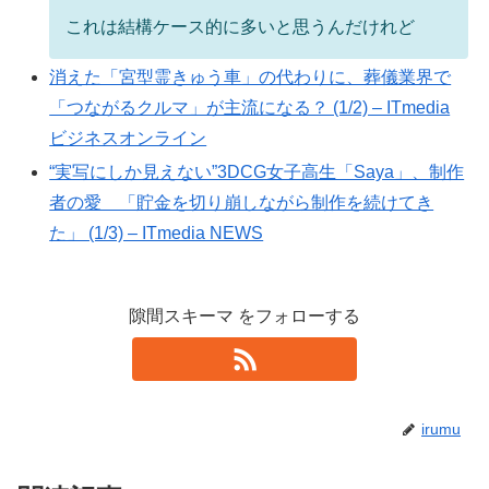
これは結構ケース的に多いと思うんだけれど
消えた「宮型霊きゅう車」の代わりに、葬儀業界で
「つながるクルマ」が主流になる？ (1/2) – ITmedia
ビジネスオンライン
“実写にしか見えない”3DCG女子高生「Saya」、制作
者の愛 「貯金を切り崩しながら制作を続けてき
た」 (1/3) – ITmedia NEWS
隙間スキーマ をフォローする
irumu