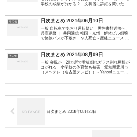
学校の成績が分かる？ 文科省に詳細を聞いた -
ITmedia NEWS マイナンバーカードのICチップを
本人確認に使う、ということは、...
日次まとめ 2021年06月10日
その他
一般 自転車であおり運転疑い 男性書類送検へ、
兵庫県警 ｜ 共同通信 韓国・光州 解体ビル倒壊
で路線バスが下敷き ９人死亡 - 産経ニュース 小
中学生に配布のタブレット 当面使用中止に 操作
履歴が記録され「個人情報保護条例に違反」指摘
名古...
日次まとめ 2021年08月09日
その他
一般 突風か 20カ所で看板倒れガラス割れ屋根が
はがれる 小学校の体育館も被害 愛知県豊川市
（メ〜テレ（名古屋テレビ）） - Yahoo!ニュース
サンマ流し網漁、水揚げゼロ 97年以降初、北海
道東部 ｜ 共同通信 ホテル７階から転落、柔ら...
日次まとめ 2018年08月23日