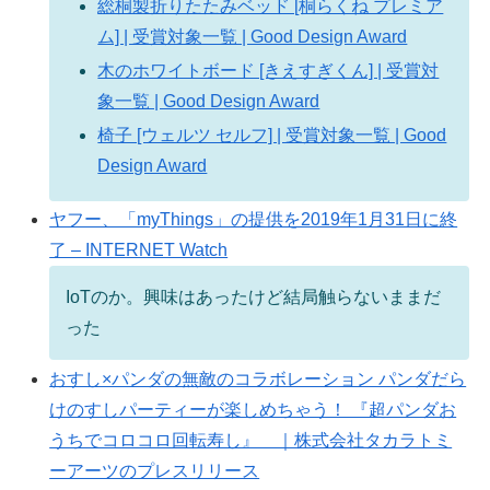
総桐製折りたたみベッド [桐らくね プレミア
ム] | 受賞対象一覧 | Good Design Award
木のホワイトボード [きえすぎくん] | 受賞対
象一覧 | Good Design Award
椅子 [ウェルツ セルフ] | 受賞対象一覧 | Good
Design Award
ヤフー、「myThings」の提供を2019年1月31日に終
了 – INTERNET Watch
IoTのか。興味はあったけど結局触らないままだ
った
おすし×パンダの無敵のコラボレーション パンダだら
けのすしパーティーが楽しめちゃう！ 『超パンダお
うちでコロコロ回転寿し』 ｜株式会社タカラトミ
ーアーツのプレスリリース