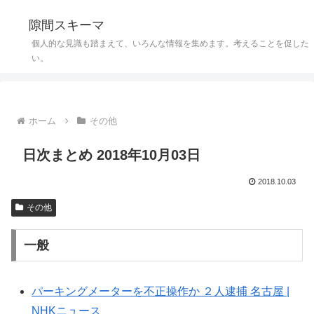
隙間スキーマ
個人的な見識も踏まえて、いろんな情報を集めます。考えることを促した
い。
ホーム
その他
日次まとめ 2018年10月03日
2018.10.03
その他
一般
パーキングメーターを不正操作か ２人逮捕 名古屋 |
NHKニュース