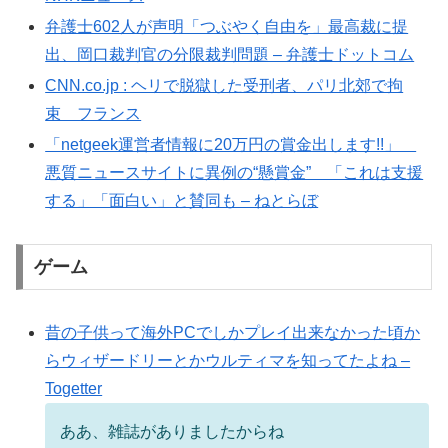
弁護士602人が声明「つぶやく自由を」最高裁に提
出、岡口裁判官の分限裁判問題 – 弁護士ドットコム
CNN.co.jp : ヘリで脱獄した受刑者、パリ北郊で拘
束 フランス
「netgeek運営者情報に20万円の賞金出します!!」
悪質ニュースサイトに異例の“懸賞金” 「これは支援
する」「面白い」と賛同も – ねとらぼ
ゲーム
昔の子供って海外PCでしかプレイ出来なかった頃か
らウィザードリーとかウルティマを知ってたよね –
Togetter
ああ、雑誌がありましたからね