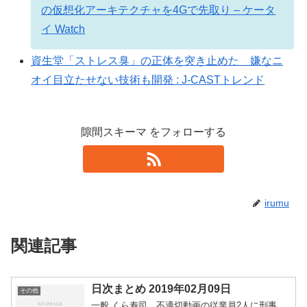
の仮想化アーキテクチャを4Gで先取り – ケータ
イ Watch
資生堂「ストレス臭」の正体を突き止めた 嫌なニ
オイ目立たせない技術も開発 : J-CASTトレンド
隙間スキーマ をフォローする
irumu
関連記事
日次まとめ 2019年02月09日
その他
一般 くら寿司、不適切動画の従業員2人に刑事、