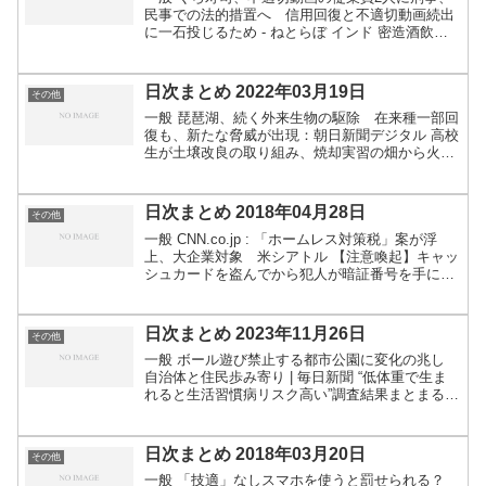
民事での法的措置へ 信用回復と不適切動画続出
に一石投じるため - ねとらぼ インド 密造酒飲み
60人余り死亡 | NHKニュース ”盗撮ハンター”を逮
捕 ９５００万円恐喝未遂か | TOKYO ...
日次まとめ 2022年03月19日
その他
一般 琵琶湖、続く外来生物の駆除 在来種一部回
復も、新たな脅威が出現：朝日新聞デジタル 高校
生が土壌改良の取り組み、焼却実習の畑から火が
燃え広がる…消防車など４台が出動 : 社会 : ニュ
ース : 読売新聞オンライン 決算書と通帳の残高合
わ...
日次まとめ 2018年04月28日
その他
一般 CNN.co.jp : 「ホームレス対策税」案が浮
上、大企業対象 米シアトル 【注意喚起】キャッ
シュカードを盗んでから犯人が暗証番号を手に入
れるまでの卑劣すぎる手口がこちら「何と巧妙
な」 - Togetter パニックになっていると論...
日次まとめ 2023年11月26日
その他
一般 ボール遊び禁止する都市公園に変化の兆し
自治体と住民歩み寄り | 毎日新聞 “低体重で生ま
れると生活習慣病リスク高い”調査結果まとまる |
NHK | 医療・健康 名古屋のマンションに男性遺
体、容疑者とは別人の顔写真を６回放送…東海
テ...
日次まとめ 2018年03月20日
その他
一般 「技適」なしスマホを使うと罰せられる？