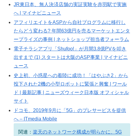
JR東日本、無人決済店舗の実証実験を赤羽駅で実施
へ | マイナビニュース
アフィリエイトをASPから自社プログラムに移行し
たらどう変わる? 年間63億円を売るマーケットエンタ
ープライズの事例 | ネットショップ担当者フォーラム
電子チラシアプリ「Shufoo!」が月間3.8億PVを叩き
出すまで (1) スタートは大阪のASP事業 | マイナビニ
ュース
史上初、小惑星への着陸に成功！「はやぶさ2」から
投下された2機の小型ロボットに緊張と興奮 | ワール
ド | 最新記事 | ニューズウィーク日本版 オフィシャル
サイト
ドコモ、2019年9月に「5G」のプレサービスを提供
へ – ITmedia Mobile
関連：
楽天のネットワーク構成が明らかに、5G