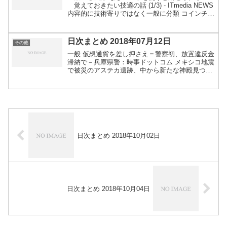
覚えておきたい技適の話 (1/3) - ITmedia NEWS
内容的に技術寄りではなく一般に分類 コインチェ
ックから流出したNEM、追跡打ち切り NEM財
団が声明 - ITmedia NE...
日次まとめ 2018年07月12日
その他
一般 仮想通貨を差し押さえ＝警察初、放置違反金
滞納で－兵庫県警：時事ドットコム メキシコ地震
で被災のアステカ遺跡、中から新たな神殿見つか
る 写真5枚 国際ニュース：AFPBB News タイ
の洞窟 過酷だった救出活動 映像公開 | NHKニ...
日次まとめ 2018年10月02日
日次まとめ 2018年10月04日