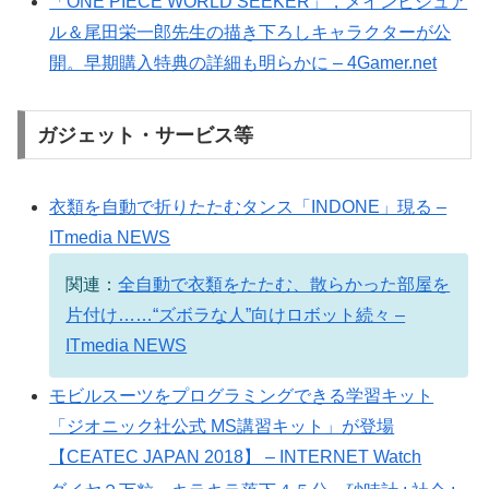
「ONE PIECE WORLD SEEKER」，メインビジュア
ル＆尾田栄一郎先生の描き下ろしキャラクターが公
開。早期購入特典の詳細も明らかに – 4Gamer.net
ガジェット・サービス等
衣類を自動で折りたたむタンス「INDONE」現る –
ITmedia NEWS
関連：
全自動で衣類をたたむ、散らかった部屋を
片付け……“ズボラな人”向けロボット続々 –
ITmedia NEWS
モビルスーツをプログラミングできる学習キット
「ジオニック社公式 MS講習キット」が登場
【CEATEC JAPAN 2018】 – INTERNET Watch