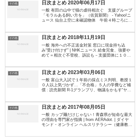
日次まとめ 2020年06月17日
その他
一般 有田の山中で猫の虐待相次ぐ 支援グループ
「モラルある飼い方を」（佐賀新聞） - Yahoo!ニ
ュース 仙台上空に未確認物体 午前４時ごろには
浮遊 気象台「全くもって不明」 | 河北新報オン
ラインニュース 関連：仙台市上空に謎の白い球
体...
日次まとめ 2018年11月19日
その他
一般 海外への不正送金対策 窓口に現金持ち込
み“受け付けず” | NHKニュース 給食完食、強要や
めて＝相次ぐ不登校、訴訟も－支援団体に１００
０人相談：時事ドットコム 大阪市、まとめサイト
記事を公表 ヘイトスピーチ認定 - 共同通信 ｜
T...
日次まとめ 2023年03月06日
その他
一般 富山大入試で１年前の採点ミス判明、教授１
０人以上気づかず…「不合格」５人の学費など補
償 : 読売新聞 R-1グランプリ、物議をかもす“ヤラ
セ疑惑”を否定 「リハーサル時のデータが不手際
により誤表示」と説明（1/2 ページ） - ねとら...
日次まとめ 2017年08月05日
その他
一般 カップ麺だけじゃない！青森県が短命な最大
の理由を専門家が指摘 | from AERAdot. | ダイヤ
モンド・オンライン ヘルスリテラシー（健康教
養）の欠如 環境保護へ富士山でＧＰＳ使った登山
者調査 | NHKニュース 登山者数の適...