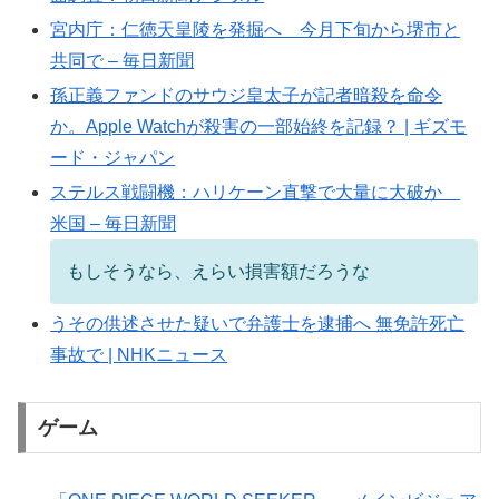
宮内庁：仁徳天皇陵を発掘へ 今月下旬から堺市と
共同で – 毎日新聞
孫正義ファンドのサウジ皇太子が記者暗殺を命令
か。Apple Watchが殺害の一部始終を記録？ | ギズモ
ード・ジャパン
ステルス戦闘機：ハリケーン直撃で大量に大破か
米国 – 毎日新聞
もしそうなら、えらい損害額だろうな
うその供述させた疑いで弁護士を逮捕へ 無免許死亡
事故で | NHKニュース
ゲーム