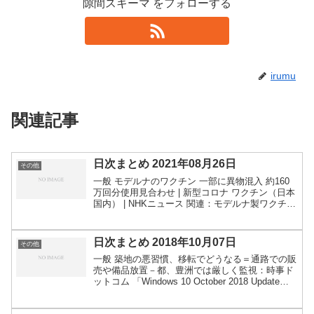
隙間スキーマ をフォローする
irumu
関連記事
日次まとめ 2021年08月26日
その他
一般 モデルナのワクチン 一部に異物混入 約160
万回分使用見合わせ | 新型コロナ ワクチン（日本
国内） | NHKニュース 関連：モデルナ製ワクチン
に異物混入 １６０万回分、接種見合わせ―厚労
省：時事ドットコム 酔っ払い、ビル階段で放尿...
日次まとめ 2018年10月07日
その他
一般 築地の悪習慣、移転でどうなる＝通路での販
売や備品放置－都、豊洲では厳しく監視：時事ド
ットコム 「Windows 10 October 2018 Update」
提供が一時停止に（ファイル消失報告受け） -
ITmedia NEWS 関連...