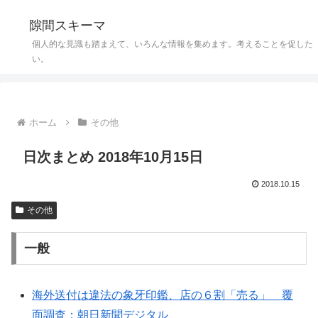
隙間スキーマ
個人的な見識も踏まえて、いろんな情報を集めます。考えることを促した
い。
ホーム
その他
日次まとめ 2018年10月15日
2018.10.15
その他
一般
海外送付は違法の象牙印鑑、店の６割「売る」 覆
面調査：朝日新聞デジタル