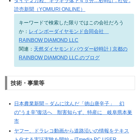
ダイヤ２万粒、キラキラ落下４５分…砂時計 : 社会 :
読売新聞（YOMIURI ONLINE）
キーワードで検索した限りではこの会社だろう
か：
レインボーダイヤモンド合同会社
RAINBOW DIAMOND LLC
関連：
天然ダイヤモンドパウダー砂時計 | 京都の
RAINBOW DIAMOND LLC.のブログ
技術・事業等
日本農業新聞 – ダムに沈んだ「徳山唐辛子」 幻
の“うま辛”復活へ 獣害知らず、特産に 岐阜県本巣
市
ヤフー、ドラレコ動画から道路沿いの情報をテキス
ト化する実証実験を開始 – ITmedia PC USER