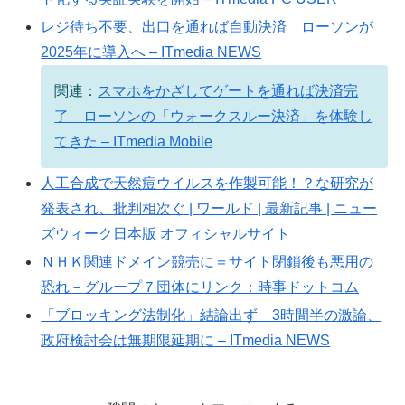
レジ待ち不要、出口を通れば自動決済 ローソンが
2025年に導入へ – ITmedia NEWS
関連：
スマホをかざしてゲートを通れば決済完
了 ローソンの「ウォークスルー決済」を体験し
てきた – ITmedia Mobile
人工合成で天然痘ウイルスを作製可能！？な研究が
発表され、批判相次ぐ | ワールド | 最新記事 | ニュー
ズウィーク日本版 オフィシャルサイト
ＮＨＫ関連ドメイン競売に＝サイト閉鎖後も悪用の
恐れ－グループ７団体にリンク：時事ドットコム
「ブロッキング法制化」結論出ず 3時間半の激論、
政府検討会は無期限延期に – ITmedia NEWS