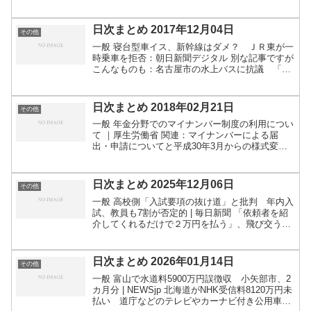
た理由と日本の未来 - withnews（ウィズニュー
ス） CNN.co.jp : クリスマスツリー...
日次まとめ 2017年12月04日
その他
一般 寝台型車イス、新幹線はダメ？ ＪＲ東が一
時乗車を拒否：朝日新聞デジタル 別な記事ですが
こんなものも：名古屋市の水上バスに抗議 「車
いすの人が乗れない」：朝日新聞デジタル バイク
に乗ったり壁を降りたり…いろんな「サンタ」が
大集合！ イタ...
日次まとめ 2018年02月21日
その他
一般 年金分野でのマイナンバー制度の利用につい
て ｜厚生労働省 関連：マイナンバーによる届
出・申請についてと平成30年3月からの様式変更
について｜日本年金機構以前ピックアップはしま
したが追加情報があったので。制度開始されるけ
ど届出自体は必ず...
日次まとめ 2025年12月06日
その他
一般 高校側「入試要項の抜け道」と批判 年内入
試、教員も7割が否定的 | 毎日新聞 「依頼者を紹
介してくれるだけで２万円を払う」、飛び交うベ
トナム語の投稿…SNSがつなぐ日本語替え玉受験
のビジネス化：地域ニュース : 読売新聞 「桃鉄」
最新...
日次まとめ 2026年01月14日
その他
一般 富山で水道料5900万円誤徴収 小矢部市、2
カ月分 | NEWSjp 北海道がNHK受信料8120万円未
払い 道庁などのテレビやカーナビ付き公用車