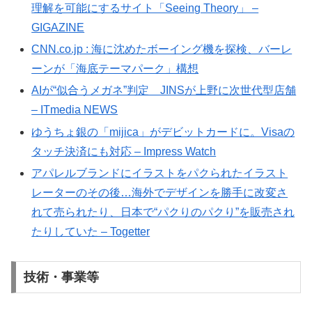
理解を可能にするサイト「Seeing Theory」 –
GIGAZINE
CNN.co.jp : 海に沈めたボーイング機を探検、バーレ
ーンが「海底テーマパーク」構想
AIが“似合うメガネ”判定 JINSが上野に次世代型店舗
– ITmedia NEWS
ゆうちょ銀の「mijica」がデビットカードに。Visaの
タッチ決済にも対応 – Impress Watch
アパレルブランドにイラストをパクられたイラスト
レーターのその後…海外でデザインを勝手に改変さ
れて売られたり、日本で“パクりのパクり”を販売され
たりしていた – Togetter
技術・事業等