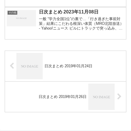
912台 - 産経ニュースゲーム 「Nintendo Switch
2025年の振り返り...
日次まとめ 2023年11月08日
その他
一般 “学力全国1位”の裏で…「行き過ぎた事前対
策」結果にこだわる根深い体質（MRO北陸放送）
- Yahoo!ニュース ビルにトラックで突っ込み、1
階ラーメン店妨害疑い 6人を逮捕 | 毎日新聞
「ホテルだと思ってカードキーをかざしたが…...
日次まとめ 2019年01月24日
日次まとめ 2019年01月26日