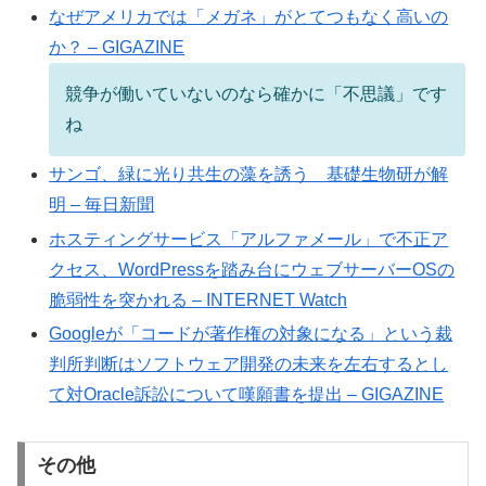
なぜアメリカでは「メガネ」がとてつもなく高いの
か？ – GIGAZINE
競争が働いていないのなら確かに「不思議」です
ね
サンゴ、緑に光り共生の藻を誘う 基礎生物研が解
明 – 毎日新聞
ホスティングサービス「アルファメール」で不正ア
クセス、WordPressを踏み台にウェブサーバーOSの
脆弱性を突かれる – INTERNET Watch
Googleが「コードが著作権の対象になる」という裁
判所判断はソフトウェア開発の未来を左右するとし
て対Oracle訴訟について嘆願書を提出 – GIGAZINE
その他