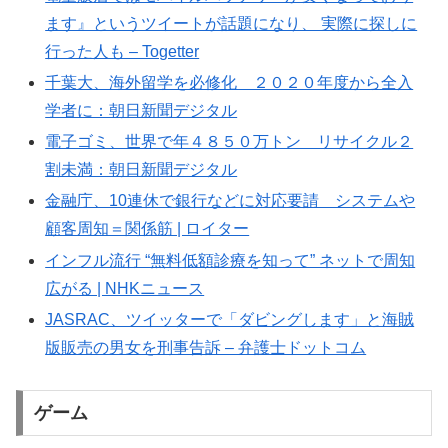
ます』というツイートが話題になり、 実際に探しに
行った人も – Togetter
千葉大、海外留学を必修化 ２０２０年度から全入
学者に：朝日新聞デジタル
電子ゴミ、世界で年４８５０万トン リサイクル２
割未満：朝日新聞デジタル
金融庁、10連休で銀行などに対応要請 システムや
顧客周知＝関係筋 | ロイター
インフル流行 “無料低額診療を知って” ネットで周知
広がる | NHKニュース
JASRAC、ツイッターで「ダビングします」と海賊
版販売の男女を刑事告訴 – 弁護士ドットコム
ゲーム