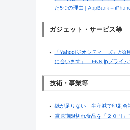
た5つの理由 | AppBank – i
ガジェット・サービス等
「Yahoo!ジオシティーズ」が
に合います」 – FNN.jpプライ
技術・事業等
紙が足りない 生産減で印刷会
賞味期限切れ食品を「２０円」