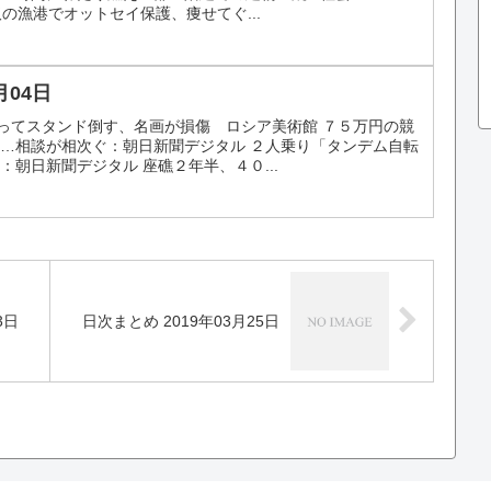
取の漁港でオットセイ保護、痩せてぐ...
月04日
自撮りで誤ってスタンド倒す、名画が損傷 ロシア美術館 ７５万円の競
…相談が相次ぐ：朝日新聞デジタル ２人乗り「タンデム自転
朝日新聞デジタル 座礁２年半、４０...
3日
日次まとめ 2019年03月25日