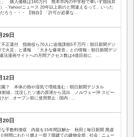
た」 購入価格は160万円 熊本市内の中学校で車いす階段昇
 - Yahoo!ニュース 20年以上前のと間違えるって、いった
ろう・・・ 【独自】「許可が必要な...
月29日
て不正還付 指南役ら70人に追徴課税5千万円：朝日新聞デジ
庫で火災」と通報 「大きな爆発音」との情報：朝日新聞デジ
違法漫画サイトへの月間アクセス数は4億目前に ...
月12日
楽園？ 本体の熱や湿気で増殖進む：朝日新聞デジタル
高濃度の放射線、沈没したソ連の原潜から流出 ノルウェー沖 スピー
…オープン前に使用禁止 : 国内 : ...
月20日
な手数料徴収 内規を15年間誤解か 秋田 | 毎日新聞 廃虚
時間にわたり燃え一部７階建ての建物全焼 : 社会 : ニュー