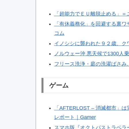
「超能力でＥＵ離脱止める」＝
「有休義務化」を回避する裏ワザ
コム
イノシシに襲われた９２歳、ク
ノルウェー沖 悪天候で1300人
フリース洗浄・庭の洗濯ばさみ
ゲーム
「AFTERLOST – 消滅都
レポート｜Gamer
スマホ版『オクトパストラベラー