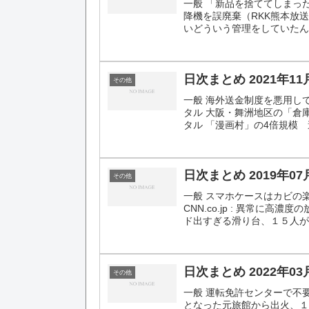
一般 「新品を捨ててしまっ
降機を誤廃棄（RKK熊本放送）
いどういう管理をしていたんだ
日次まとめ 2021年11
その他
一般 海外送金制度を悪用し
タル 大阪・舞洲地区の「倉
タル 「漫画村」の4倍規模 
日次まとめ 2019年07
その他
一般 スマホケースはカビの
CNN.co.jp : 異常に
ド出すぎる滑り台、１５人がけが
日次まとめ 2022年03
その他
一般 運転免許センターで不要
となった元旅館から出火、１０