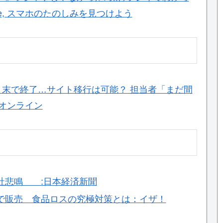
Phone, スマホのたのしみを見つけよう
3月末で終了…サイト移行は可能？ 担当者「まだ間
ムオンライン
社悲鳴 :日本経済新聞
で販売 食品ロスの究極対策とは：イザ！