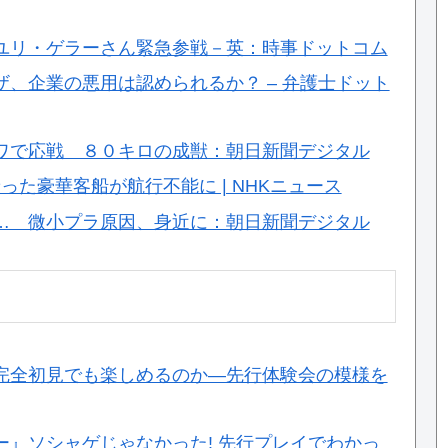
ユリ・ゲラーさん緊急参戦－英：時事ドットコム
、企業の悪用は認められるか？ – 弁護士ドット
ワで応戦 ８０キロの成獣：朝日新聞デジタル
乗った豪華客船が航行不能に | NHKニュース
… 微小プラ原因、身近に：朝日新聞デジタル
市」は完全初見でも楽しめるのか―先行体験会の模様を
』ソシャゲじゃなかった! 先行プレイでわかっ