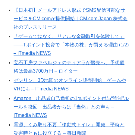
【日本初】メールアドレス形式でSMS配信可能なサ
ービスをCM.comが提供開始｜CM.com Japan 株式会
社のプレスリリース
「ゲームではなく、リアルな金融取引を体験して」
――Tポイント投資で「本物の株」が買える理由 (1/2)
– ITmedia NEWS
宝石工房ファベルジェのティアラが競売へ、予想価
格は最高3700万円 – ロイター
ゼンリン、3D地図のオンライン販売開始 ゲームや
VRにも – ITmedia NEWS
Amazon、出品者自己負担の1％ポイント付与“強制”ル
ールを撤回 出品者からは「当然」との声も –
ITmedia NEWS
電源、くみ取り不要「移動式トイレ」開発 平時と
災害時ともに役立てる – 毎日新聞