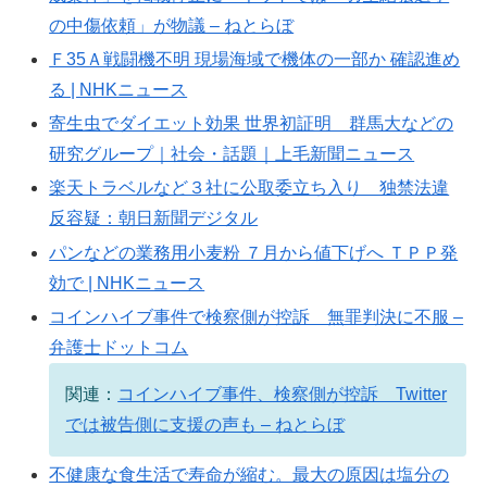
の中傷依頼」が物議 – ねとらぼ
Ｆ35Ａ戦闘機不明 現場海域で機体の一部か 確認進め
る | NHKニュース
寄生虫でダイエット効果 世界初証明 群馬大などの
研究グループ｜社会・話題｜上毛新聞ニュース
楽天トラベルなど３社に公取委立ち入り 独禁法違
反容疑：朝日新聞デジタル
パンなどの業務用小麦粉 ７月から値下げへ ＴＰＰ発
効で | NHKニュース
コインハイブ事件で検察側が控訴 無罪判決に不服 –
弁護士ドットコム
関連：
コインハイブ事件、検察側が控訴 Twitter
では被告側に支援の声も – ねとらぼ
不健康な食生活で寿命が縮む。最大の原因は塩分の