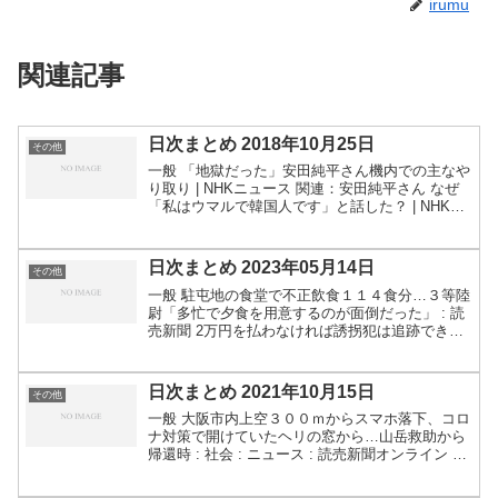
irumu
関連記事
日次まとめ 2018年10月25日
その他
一般 「地獄だった」安田純平さん機内での主なや
り取り | NHKニュース 関連：安田純平さん なぜ
「私はウマルで韓国人です」と話した？ | NHKニ
ュース関連：安田さん、日本へ「虐待続いた、自
由うれしい」今夜帰国：朝日新聞デジタル ヘリ墜
落...
日次まとめ 2023年05月14日
その他
一般 駐屯地の食堂で不正飲食１１４食分…３等陸
尉「多忙で夕食を用意するのが面倒だった」 : 読
売新聞 2万円を払わなければ誘拐犯は追跡できな
い…自動車会社の理不尽なサブスク請求が全米で
問題視されるワケ（プレジデントオンライン） -
Yaho...
日次まとめ 2021年10月15日
その他
一般 大阪市内上空３００ｍからスマホ落下、コロ
ナ対策で開けていたヘリの窓から…山岳救助から
帰還時 : 社会 : ニュース : 読売新聞オンライン 別
人の銀行口座を差し押さえ 税滞納者と同姓同
名、市が本人確認怠る：朝日新聞デジタル シュレ