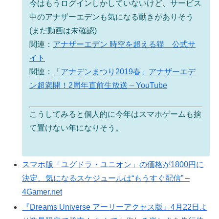
今はもうログインしかしていないけど、サービス
中のアナザーエデンも気になる動きがありそう
(まだ動画は未確認)
関連：
アナザーエデン 時空を超える猫 公式サ
イト
関連：
「アナデンまつり2019春」アナザーエデ
ン超満開！2周年直前生放送 – YouTube
こうしてみると個人的に今年はスマホゲームも捨
て置けない年になりそう。
スマホ版「ユグドラ・ユニオン」の価格が1800円に
決定。気になるスケジュールは“もうすぐ配信” –
4Gamer.net
『Dreams Universe アーリーアクセス版』4月22日よ