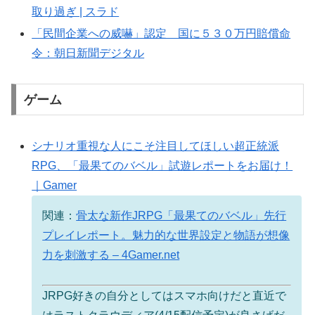
取り過ぎ | スラド
「民間企業への威嚇」認定 国に５３０万円賠償命
令：朝日新聞デジタル
ゲーム
シナリオ重視な人にこそ注目してほしい超正統派
RPG、「最果てのバベル」試遊レポートをお届け！
｜Gamer
関連：
骨太な新作JRPG「最果てのバベル」先行
プレイレポート。魅力的な世界設定と物語が想像
力を刺激する – 4Gamer.net
JRPG好きの自分としてはスマホ向けだと直近で