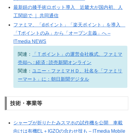
最新鋭の膝手術ロボット導入 近畿大が国内初、人
工関節で ｜ 共同通信
ファミマ、「dポイント」「楽天ポイント」を導入
「Tポイントのみ」から「オープン主義」へ –
ITmedia NEWS
関連：
「Ｔポイント」の運営会社株式、ファミマ
売却へ : 経済 : 読売新聞オンライン
関連：
ユニー・ファミマＨＤ、社名を「ファミリ
ーマート」に：朝日新聞デジタル
技術・事業等
シャープが折りたたみスマホの試作機を公開 車載
向けは有機EL＋IGZOの合わせ技も – ITmedia Mobile