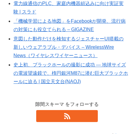
電力線通信のPLC、家庭内機器組込みに向け実証実
験 | スラド
「機械学習による地図」をFacebookが開発、流行病
の対策にも役立てられる – GIGAZINE
意図した動作だけを検知するジェスチャーUI搭載の
新しいウェアラブル・デバイス – WirelessWire
News（ワイヤレスワイヤーニュース）
史上初、ブラックホールの撮影に成功 ― 地球サイズ
の電波望遠鏡で、楕円銀河M87に潜む巨大ブラックホ
ールに迫る | 国立天文台(NAOJ)
隙間スキーマ をフォローする