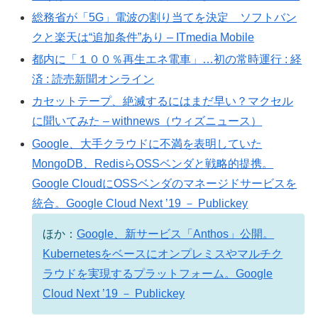
総務省が「5G」電波の割り当てを決定 ソフトバン
クと楽天は“追加条件”あり – ITmedia Mobile
都内に「１００％再生エネ電車」…初の常時運行 : 経
済 : 読売新聞オンライン
カセットテープ、絶滅するにはまだ早い？マクセル
に聞いてみた – withnews（ウィズニュース）
Google、大手クラウドに不満を表明していた
MongoDB、RedisらOSSベンダと戦略的提携。
Google CloudにOSSベンダのマネージドサービスを
統合。Google Cloud Next ’19 － Publickey
ほか：
Google、新サービス「Anthos」公開。
Kubernetesをベースにオンプレミスやマルチク
ラウドを実現するプラットフォーム。Google
Cloud Next ’19 － Publickey