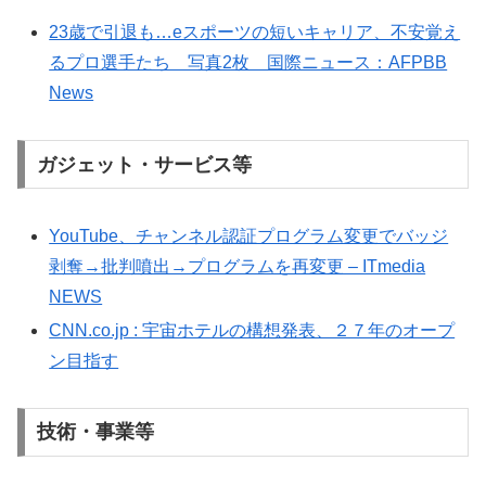
23歳で引退も…eスポーツの短いキャリア、不安覚え
るプロ選手たち 写真2枚 国際ニュース：AFPBB
News
ガジェット・サービス等
YouTube、チャンネル認証プログラム変更でバッジ
剥奪→批判噴出→プログラムを再変更 – ITmedia
NEWS
CNN.co.jp : 宇宙ホテルの構想発表、２７年のオープ
ン目指す
技術・事業等