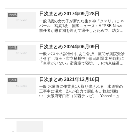
ニセ広告 届くと「あまりにも軽く」説明書は中
国語 ｜FNNプライムオンライン 盗んだ...
日次まとめ 2017年09月28日
その他
一般 3歳の女の子が新たな生き神「クマリ」に ネ
パール 写真1枚 国際ニュース：AFPBB News
前任者が思春期を迎えて退任したためで、幼女を
生き神としてあがめる古くからの伝統が引き継が
れた 特別に任じられた付き人に身の回りの世話を
して...
日次まとめ 2024年06月09日
その他
一般 バスケの試合中にあご骨折、顧問が病院受診
させず 埼玉・市立桶川中 | 毎日新聞 出発時刻に
「車掌がいない」宿直室で寝坊、ＪＲ埼京線遅
れ 新宿駅で２００人乗車 - 産経ニュース ピット
ブル２匹、走行中の車から逃げ行方不明 パワー
ウインド...
日次まとめ 2021年12月16日
その他
一般 水道管に作業員1人取り残される 水道管の
工事中に浸水 2人が自力で脱出も…救助活動
中 大阪府守口市（関西テレビ） - Yahoo!ニュー
ス 「余った生乳5000トンはバターにすれば廃棄
せずに済むのに」乳業業界の回答とは？（井出留
美） ...