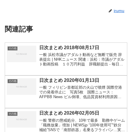
irumu
関連記事
日次まとめ 2018年08月17日
その他
一般 浜松市議がアダルト動画など無断で販売 辞
表提出 | NHKニュース 関連：浜松：市議がアダル
ト動画投稿 １０万円利益 辞職願提出 - 毎日新
聞 比の戦没者：ＤＮＡ鑑定、収集遺骨「日本人な
し」 - 毎日新聞 聴取中に無人のパトカー動きだ...
日次まとめ 2020年01月13日
その他
一般 フィリピン首都近郊の火山で噴煙 国際空港
での発着停止に 写真5枚 国際ニュース：
AFPBB News ビル倒壊、低品質資材利用原因
か カンボジア、相次ぐ惨事で安全対策急務 -
SankeiBiz（サンケイビズ）：自分を磨く経済情
報サイ...
日次まとめ 2026年02月05日
その他
一般 警察の懲戒処分、10年で最多 勤務中ゲーム
「職務放棄」増加 | NEWSjp “100年使用可”“鉄分
補給”SNSで「南部鉄器」名乗るフライパン…実は