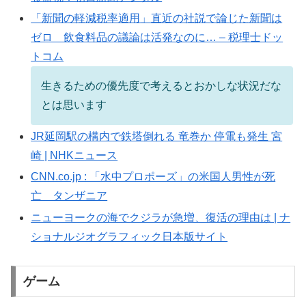
「新聞の軽減税率適用」直近の社説で論じた新聞は
ゼロ 飲食料品の議論は活発なのに… – 税理士ドッ
トコム
生きるための優先度で考えるとおかしな状況だな
とは思います
JR延岡駅の構内で鉄塔倒れる 竜巻か 停電も発生 宮
崎 | NHKニュース
CNN.co.jp : 「水中プロポーズ」の米国人男性が死
亡 タンザニア
ニューヨークの海でクジラが急増、復活の理由は | ナ
ショナルジオグラフィック日本版サイト
ゲーム