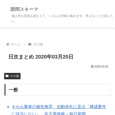
隙間スキーマ
個人的な見識も踏まえて、いろんな情報を集めます。考えることを促した
い。
ホーム
その他
日次まとめ 2020年03月20日
2020.03.20
その他
一般
キセル乗車の被告無罪 自動改札に盲点「構成要件
に該当しない」 名古屋地裁 – 毎日新聞