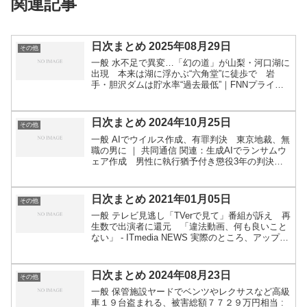
関連記事
日次まとめ 2025年08月29日
その他
一般 水不足で異変…「幻の道」が山梨・河口湖に
出現 本来は湖に浮かぶ“六角堂”に徒歩で 岩
手・胆沢ダムは貯水率“過去最低”｜FNNプライム
オンライン 理不尽な苦情→ドラレコ証拠に反論...
高槻市営バス「お客様の声」が話題に 7年続く
取り組み...
日次まとめ 2024年10月25日
その他
一般 AIでウイルス作成、有罪判決 東京地裁、無
職の男に ｜ 共同通信 関連：生成AIでランサムウ
ェア作成 男性に執行猶予付き懲役3年の判決
東京地裁 - 弁護士ドットコム 世界最大の湖、カス
ピ海が急速に縮小 浅瀬は完全に消滅との予測も
(1...
日次まとめ 2021年01月05日
その他
一般 テレビ見逃し「TVerで見て」番組が訴え 再
生数で出演者に還元 「違法動画、何も良いこと
ない」 - ITmedia NEWS 実際のところ、アップロ
ード者が逮捕されたりといった報道って、言うほ
ど見ないんですよね。割と放置されるケースが...
日次まとめ 2024年08月23日
その他
一般 保管施設ヤードでベンツやレクサスなど高級
車１９台盗まれる、被害総額７７２９万円相当 :