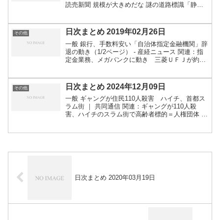
読売新聞 規模が大きめだな 謎の道路標識「静か
に」の「意外な正体」って!? 見かけたら何をどう
すればいい？「うるさいので逮捕」の事例はある
のか |...
日次まとめ 2019年02月26日
その他
一般 銀行、手数料安い「自治体指定金融機関」辞
退の動き（1/2ページ） - 産経ニュース 関連：指
定金業務、メガバンクに動き 三菱ＵＦＪが約１
０市で指定金融機関を辞退 (1/2ページ) -
SankeiBiz（サンケイビズ）企業の個人住民税...
日次まとめ 2024年12月09日
その他
一般 ギャングが住民110人殺害 ハイチ、首都ス
ラム街 ｜ 共同通信 関連：ギャングが110人殺
害、ハイチのスラム街で高齢者標的＝人権団体 |
ロイターギャングのリーダーは自分の子どもが高
齢住民の呪術のせいで病気になったとブードゥー
教の司祭...
日次まとめ 2020年03月19日