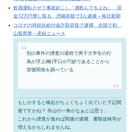
飲酒運転させて事故起こし「酒飲んでるよね」 現
金72万円脅し取る 恐喝容疑で3人逮捕 – 毎日新聞
コロナの持続化給付金詐取容疑で逮捕 全国で初、
山梨県警 – 産経ニュース
別の事件の捜査の過程で男子大学生の行
為が浮上(略)手口が巧妙であることから
背後関係を調べている
もしかすると喚起がちょくちょく出ていた下記関
連ですかね？ 氷山の一角かなぁとは思う。
これから捜査が進めば関連の逮捕、書類送検等が
増えるかもしれませんね。