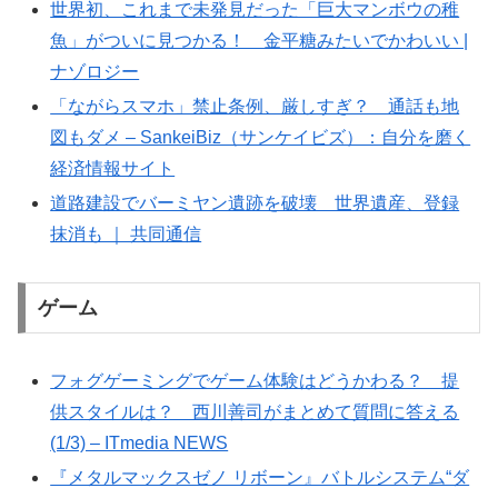
世界初、これまで未発見だった「巨大マンボウの稚
魚」がついに見つかる！ 金平糖みたいでかわいい |
ナゾロジー
「ながらスマホ」禁止条例、厳しすぎ？ 通話も地
図もダメ – SankeiBiz（サンケイビズ）：自分を磨く
経済情報サイト
道路建設でバーミヤン遺跡を破壊 世界遺産、登録
抹消も ｜ 共同通信
ゲーム
フォグゲーミングでゲーム体験はどうかわる？ 提
供スタイルは？ 西川善司がまとめて質問に答える
(1/3) – ITmedia NEWS
『メタルマックスゼノ リボーン』バトルシステム“ダ