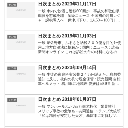
日次まとめ 2023年11月17日
その他
一般 車内で飲酒し運転600回か 事故の和歌山県
職員を懲戒免職 - 産経ニュース 全国初の河川レジ
ャー課税導入へ 保津川下り、1人50～100円 | 毎
日新聞 “大麻グミ”製造会社・工場に麻薬取締部な
どが立ち入り調査開始 大阪（読売テレビ）...
日次まとめ 2019年11月03日
その他
一般 泉佐野市、ふるさと納税３００億を目的外使
用…地方自治法に抵触か : 国内 : ニュース : 読売
新聞オンライン これは訴訟の件の材料になるのか
どうか関連：ふるさと納税「除外」で提訴＝総務
相に取り消し求める－大阪・泉佐野市：時事ドッ
トコ...
日次まとめ 2023年09月14日
その他
一般 生徒の家庭科実習費２４万円消えた…府教委
通知に反し、校内の机で現金保管 : 読売新聞 自転
車ヘルメット 着用率に地域差 愛媛は59.9％ 新潟
は2.4％ | NHK しかし高くても約６割か。自転車
のルール(法)の守らなさは色々と思うと...
日次まとめ 2018年01月07日
その他
一般 マンホールふた3百万個老朽化 業界推計、
スリップ事故の危険も - 共同通信 トランプ大統領
「私は精神が安定した天才」暴露本に対抗しツイ
ート 写真3枚 国際ニュース：AFPBB News 頭
が良いのがどの分野のことで言っているかはわか