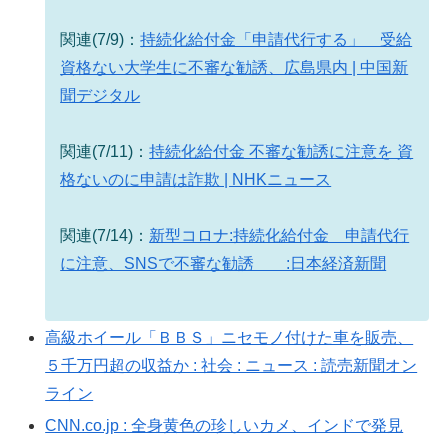
関連(7/9)：
持続化給付金「申請代行する」 受給
資格ない大学生に不審な勧誘、広島県内 | 中国新
聞デジタル
関連(7/11)：
持続化給付金 不審な勧誘に注意を 資
格ないのに申請は詐欺 | NHKニュース
関連(7/14)：
新型コロナ:持続化給付金 申請代行
に注意、SNSで不審な勧誘 :日本経済新聞
高級ホイール「ＢＢＳ」ニセモノ付けた車を販売、
５千万円超の収益か : 社会 : ニュース : 読売新聞オン
ライン
CNN.co.jp : 全身黄色の珍しいカメ、インドで発見