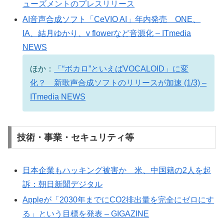
ューズメントのプレスリリース
AI音声合成ソフト「CeVIO AI」年内発売 ONE、
IA、結月ゆかり、v flowerなど音源化 – ITmedia
NEWS
ほか：
「“ボカロ”といえばVOCALOID」に変
化？ 新歌声合成ソフトのリリースが加速 (1/3) –
ITmedia NEWS
技術・事業・セキュリティ等
日本企業もハッキング被害か 米、中国籍の2人を起
訴：朝日新聞デジタル
Appleが「2030年までにCO2排出量を完全にゼロにす
る」という目標を発表 – GIGAZINE