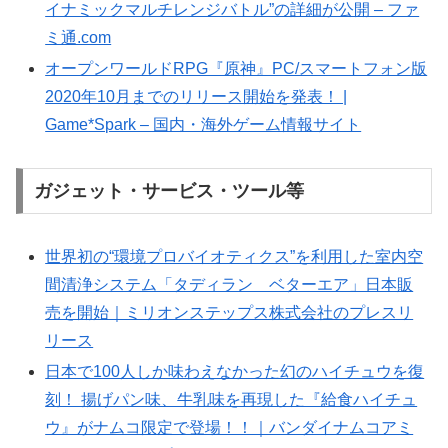
イナミックマルチレンジバトル”の詳細が公開 – ファ
ミ通.com
オープンワールドRPG『原神』PC/スマートフォン版
2020年10月までのリリース開始を発表！ |
Game*Spark – 国内・海外ゲーム情報サイト
ガジェット・サービス・ツール等
世界初の“環境プロバイオティクス”を利用した室内空
間清浄システム「タディラン ベターエア」日本販
売を開始｜ミリオンステップス株式会社のプレスリ
リース
日本で100人しか味わえなかった幻のハイチュウを復
刻！ 揚げパン味、牛乳味を再現した『給食ハイチュ
ウ』がナムコ限定で登場！！｜バンダイナムコアミ