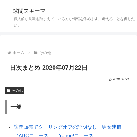
隙間スキーマ
個人的な見識も踏まえて、いろんな情報を集めます。考えることを促した
い。
ホーム
その他
日次まとめ 2020年07月22日
2020.07.22
その他
一般
訪問販売でクーリングオフの説明なし 男女逮捕
（ABCニュース） – Yahoo!ニュース