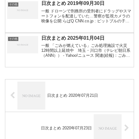
り...
日次まとめ 2019年09月30日
その他
一般 ドローンで刑務所の受刑者にドラッグやスマ
ートフォンを配達していた…警察が監視カメラの
映像を公開:らばQ CNN.co.jp : ピットブルの子犬
が毒ヘビと格闘、子ども２人を守って死ぬ 米フ
ロリダ州 - (1/2) 海自Ｐ３Ｃ哨戒機から...
日次まとめ 2025年01月04日
その他
一般 「ごみが燃えている」ごみ処理施設で火災
12時間以上延焼中 埼玉・川口市（テレビ朝日系
（ANN）） - Yahoo!ニュース 関連(続報)：ごみ処
理施設の火事 15時間半後にほぼ消し止め 年末
のごみから出火か 埼玉・川口市（テレビ朝日...
日次まとめ 2020年07月21日
日次まとめ 2020年07月23日