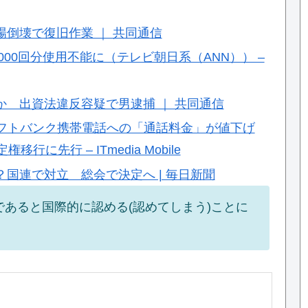
倒壊で復旧作業 ｜ 共同通信
000回分使用不能に（テレビ朝日系（ANN）） –
 出資法違反容疑で男逮捕 ｜ 共同通信
ソフトバンク携帯電話への「通話料金」が値下げ
に先行 – ITmedia Mobile
国連で対立 総会で決定へ | 毎日新聞
あると国際的に認める(認めてしまう)ことに