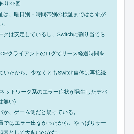
あり×3回
証は、曜日別・時間帯別の検証まではさすが
い。
クは安定しているし、Switchに割り当てら
HCPクライアントのログでリース経過時間を
ていたから、少なくともSwitch自体は再接続
。
以外でネットワーク系のエラー症状が発生したデバ
は無い)
バか、ゲーム側だと疑っている。
放置ではエラー出なかったから、やっぱりサー
起因として大きいのかな。