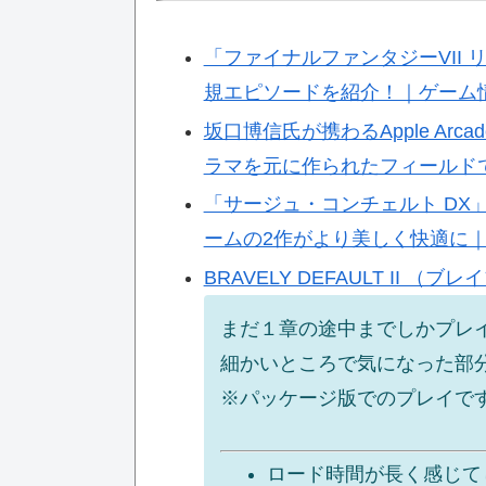
「ファイナルファンタジーVII
規エピソードを紹介！｜ゲーム情報
坂口博信氏が携わるApple Arc
ラマを元に作られたフィールド
「サージュ・コンチェルト DX
ームの2作がより美しく快適に｜ゲ
BRAVELY DEFAULT II （ブ
まだ１章の途中までしかプレ
細かいところで気になった部分
※パッケージ版でのプレイで
ロード時間が長く感じて