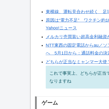
東横線、運転見合わせ続く 足場
原因は“電力不足” ワクチン約1
Yahoo!ニュース
メルカリ売買装い超高金利融資か
NTT東西の固定電話からau／
へ 5月1日から：通話料金の決定権移行
どちらが正当なミャンマー大使？
これで事実上、どちらが正当で
なりますね
ゲーム