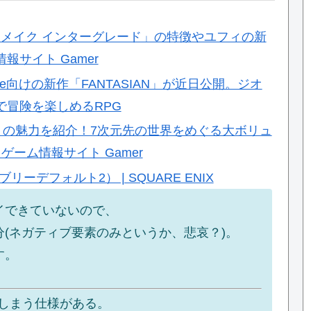
 リメイク インターグレード」の特徴やユフィの新
サイト Gamer
ade向けの新作「FANTASIAN」が近日公開。ジオ
で冒険を楽しめるRPG
」の魅力を紹介！7次元先の世界をめぐる大ボリュ
ーム情報サイト Gamer
レイブリーデフォルト2） | SQUARE ENIX
イできていないので、
(ネガティブ要素のみというか、悲哀？)。
す。
しまう仕様がある。