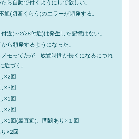
いたら自動で付くようにして欲しい。
不通(切断くらう)のエラーが頻発する。
付近(～2/28付近)は発生した記憶はない。
入ってから頻発するようになった。
らメモってたが、放置時間が長くになるにつれ
%に近づく。
し×2回
し×3回
し×1回
し×2回
し×1回(最直近)、問題あり×１回
り×2回