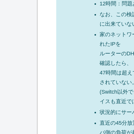
12時間：問題
なお、この検
に出来ていな
家のネットワー
れたIPを
ルーターのD
確認したら、
47時間は超え
されていない
(Switch
イスも直近で
状況的にサー
直近の45分
バ側の負荷が