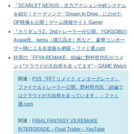
「SCARLET NEXUS」念力アクションや絆システム
を紹介！テーマソング「Dream In Drive」にのせた
OP映像も公開｜ゲーム情報サイト Gamer
『カリギュラ2』2ndトレーラーが公開。YOASOBIの
Ayase氏、kemu（堀江晶太）氏など、豪華コンポー
ザー陣による全楽曲を網羅 – ファミ通.com
待望の「FFVII REMAKE」続編に野村哲也氏がコメ
ント“クラウドが大自然を走ってます” – GAME Watch
関連：
PS5『FF7 リメイク インターグレード』
ファイナルトレーラー公開。野村哲也氏「続編で
はクラウドが大自然を走っています」 – ファミ
通.com
関連：
FINAL FANTASY VII REMAKE
INTERGRADE – Final Trailer – YouTube