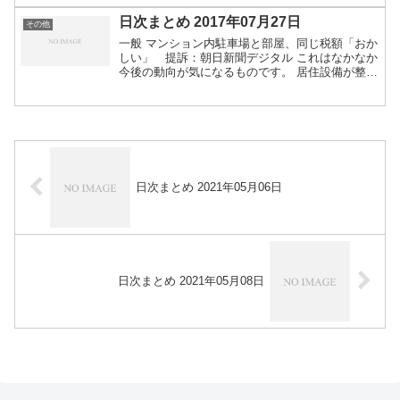
「BDドライブとBDの提供継続に尽力」。ア
イ・...
日次まとめ 2017年07月27日
その他
一般 マンション内駐車場と部屋、同じ税額「おか
しい」 提訴：朝日新聞デジタル これはなかなか
今後の動向が気になるものです。 居住設備が整っ
た住宅スペースと、マンション１階にあるコンク
リートの駐車場で、床面積あたりでは同じ税額と
なることに不公...
日次まとめ 2021年05月06日
日次まとめ 2021年05月08日