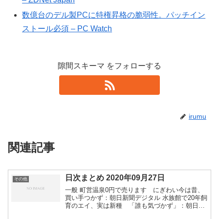
数億台のデル製PCに特権昇格の脆弱性。パッチイン
ストール必須 – PC Watch
隙間スキーマ をフォローする
irumu
関連記事
日次まとめ 2020年09月27日
その他
一般 町営温泉0円で売ります にぎわい今は昔、
買い手つかず：朝日新聞デジタル 水族館で20年飼
育のエイ、実は新種 「誰も気づかず」：朝日新
聞デジタル さい銭1500円盗容疑で男逮捕 ガム