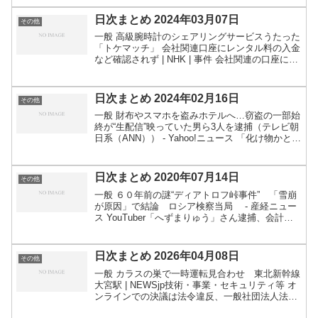
に小銭くっつけ回収 ｜ 共同通信 CNN.co.jp ...
日次まとめ 2024年03月07日
その他
一般 高級腕時計のシェアリングサービスうたった
「トケマッチ」 会社関連口座にレンタル料の入金
など確認されず | NHK | 事件 会社関連の口座には
腕時計を借りた人からのレンタル料の入金の記録
がこれまで確認されていないなど、預かった時計
を実...
日次まとめ 2024年02月16日
その他
一般 財布やスマホを盗みホテルへ…窃盗の一部始
終が“生配信”映っていた男ら3人を逮捕（テレビ朝
日系（ANN）） - Yahoo!ニュース 「化け物かと思
った」 エミュー？の目撃通報相次ぐ 福岡・油
山 | 毎日新聞 飼育されていたエミューが7...
日次まとめ 2020年07月14日
その他
一般 ６０年前の謎“ディアトロフ峠事件” 「雪崩
が原因」で結論 ロシア検察当局 - 産経ニュー
ス YouTuber「へずまりゅう」さん逮捕、会計前
の商品食べる お金払ったのにダメな理由 - 弁護
士ドットコム 区役所で職員が刺される、名古屋...
日次まとめ 2026年04月08日
その他
一般 カラスの巣で一時運転見合わせ 東北新幹線
大宮駅 | NEWSjp技術・事業・セキュリティ等 オ
ンラインでの決議は法令違反、一般社団法人法で
も 解任取り消し訴訟 東京地裁 - 産経ニュース