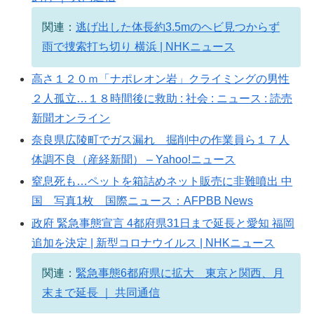
関連：
逃げ出した体長約3.5mのヘビ見つからず
雨で捜索打ち切り 横浜 | NHKニュース
高さ１２０ｍ「ナポレオン岩」クライミングの男性
２人孤立…１８時間後に救助 : 社会 : ニュース : 読売
新聞オンライン
奈良県広陵町でガス漏れ 掘削中の作業員ら１７人
体調不良（産経新聞） – Yahoo!ニュース
窒息死も…ペットを箱詰めネット販売に非難噴出 中
国 写真1枚 国際ニュース：AFPBB News
政府 緊急事態宣言 4都府県31日まで延長と愛知 福岡
追加を決定 | 新型コロナウイルス | NHKニュース
関連：
緊急事態6都府県に拡大 東京と関西、月
末まで延長 ｜ 共同通信