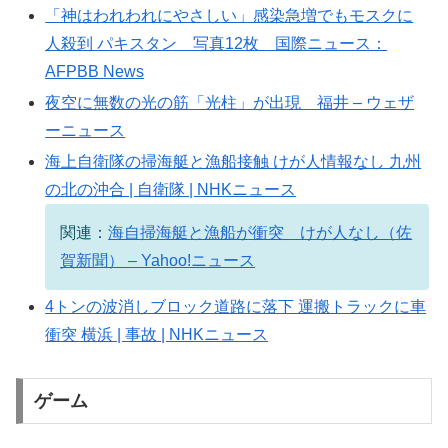
「神はわれわれにやさしい」感染急増でもモスクに
人殺到 パキスタン 写真12枚 国際ニュース：
AFPBB News
夜空に無数の光の筋「光柱」が出現 福井 – ウェザ
ーニュース
海上自衛隊の掃海艇と漁船接触 けが人情報なし 九州
の北の沖合 | 自衛隊 | NHKニュース
関連：
海自掃海艇と漁船が衝突 けが人なし（佐
賀新聞） – Yahoo!ニュース
4トンの波消しブロック道路に落下 運搬トラックに車
衝突 横浜 | 事故 | NHKニュース
ゲーム