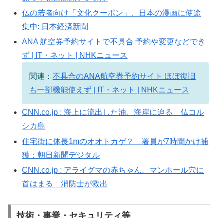
仏の若者向け「文化クーポン」、日本の漫画に使途
集中: 日本経済新聞
ANA 航空券予約サイトで不具合 予約や変更などでき
ず | IT・ネット | NHKニュース
関連：
不具合のANA航空券予約サイト ほぼ復旧
も一部機能使えず | IT・ネット | NHKニュース
CNN.co.jp : 海上に流出した油、海岸に迫る 仏コル
シカ島
住宅街に体長1mのオオトカゲ？ 署員が7時間かけ捕
獲：朝日新聞デジタル
CNN.co.jp : アライグマの赤ちゃん、マンホール穴に
首はまる 消防士が救出
技術・事業・セキュリティ等