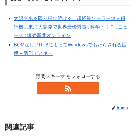
太陽光ある限り飛び続ける、超軽量ソーラー無人飛
行機…東海大開発で世界最優秀賞 : 科学・ＩＴ : ニュ
ース : 読売新聞オンライン
BOMなしUTF-8によってWindowsでもたらされる困
惑 – 週刊アスキー
隙間スキーマ をフォローする
irumu
関連記事