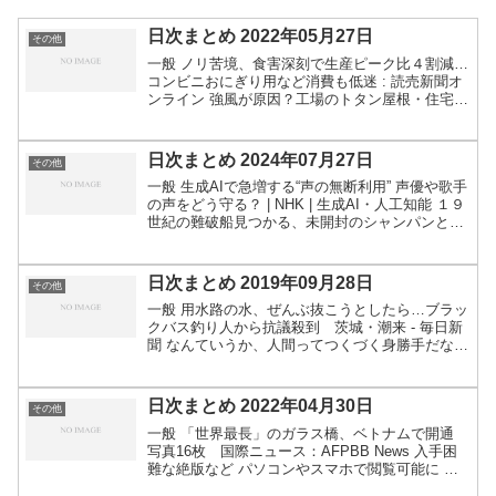
日次まとめ 2022年05月27日
その他
一般 ノリ苦境、食害深刻で生産ピーク比４割減…
コンビニおにぎり用など消費も低迷 : 読売新聞オ
ンライン 強風が原因？工場のトタン屋根・住宅の
瓦飛ぶ 静岡・富士：朝日新聞デジタル 関
連：“風で屋根が飛んだ” 通報相次ぐ 乗用車に直撃
も 静岡 ...
日次まとめ 2024年07月27日
その他
一般 生成AIで急増する“声の無断利用” 声優や歌手
の声をどう守る？ | NHK | 生成AI・人工知能 １９
世紀の難破船見つかる、未開封のシャンパンと貴
重な鉱泉水を満載 バルト海 - CNN.co.jp 「おま
えらの仕事だ！俺が市議と知ら...
日次まとめ 2019年09月28日
その他
一般 用水路の水、ぜんぶ抜こうとしたら…ブラッ
クバス釣り人から抗議殺到 茨城・潮来 - 毎日新
聞 なんていうか、人間ってつくづく身勝手だなぁ
と思います。 京アニ被害回復、課題山積 遺族・
被害者に支援金全額分配も不足 : 京都新聞 アマゾ
ン ...
日次まとめ 2022年04月30日
その他
一般 「世界最長」のガラス橋、ベトナムで開通
写真16枚 国際ニュース：AFPBB News 入手困
難な絶版など パソコンやスマホで閲覧可能に 国
会図書館 | NHK 「道路に穴」陥没で軽乗用車1台