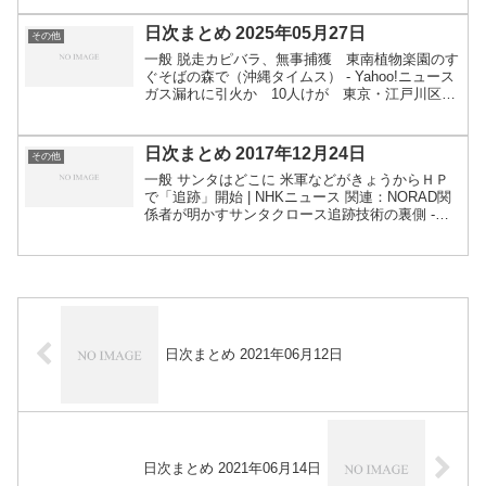
はまる 前夜に下水管工事 大阪 | 毎日新...
日次まとめ 2025年05月27日
その他
一般 脱走カピバラ、無事捕獲 東南植物楽園のす
ぐそばの森で（沖縄タイムス） - Yahoo!ニュース
ガス漏れに引火か 10人けが 東京・江戸川区の
工事現場で火災 | 毎日新聞 化学工場で大爆発、当
局が救助活動開始 中国東部 - CNN.c...
日次まとめ 2017年12月24日
その他
一般 サンタはどこに 米軍などがきょうからＨＰ
で「追跡」開始 | NHKニュース 関連：NORAD関
係者が明かすサンタクロース追跡技術の裏側 -
CNET Japan 夜空に光る謎の物体でＵＦＯ騒ぎ 実
は… 米カリフォルニア州 | NHKニ...
日次まとめ 2021年06月12日
日次まとめ 2021年06月14日