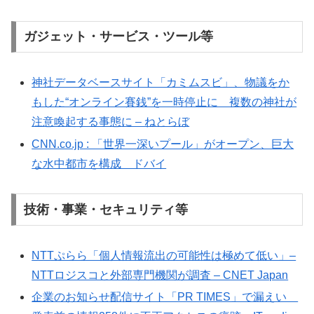
ガジェット・サービス・ツール等
神社データベースサイト「カミムスビ」、物議をか
もした“オンライン賽銭”を一時停止に 複数の神社が
注意喚起する事態に – ねとらぼ
CNN.co.jp : 「世界一深いプール」がオープン、巨大
な水中都市を構成 ドバイ
技術・事業・セキュリティ等
NTTぷらら「個人情報流出の可能性は極めて低い」–
NTTロジスコと外部専門機関が調査 – CNET Japan
企業のお知らせ配信サイト「PR TIMES」で漏えい