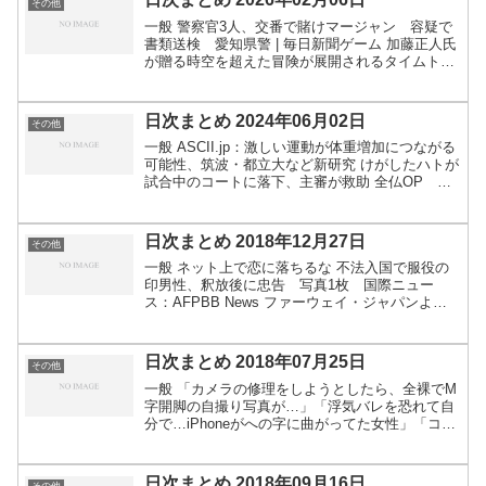
その他
一般 警察官3人、交番で賭けマージャン 容疑で
書類送検 愛知県警 | 毎日新聞ゲーム 加藤正人氏
が贈る時空を超えた冒険が展開されるタイムトラ
ベルRPG「アナザーエデン ビギンズ」が2026年
夏にSwitch2/Switch/Steamで発売...
日次まとめ 2024年06月02日
その他
一般 ASCII.jp：激しい運動が体重増加につながる
可能性、筑波・都立大など新研究 けがしたハトが
試合中のコートに落下、主審が救助 全仏OP 写
真4枚 国際ニュース：AFPBB News ディズニー
で複数のアトラクション停止 「瞬間停電」...
日次まとめ 2018年12月27日
その他
一般 ネット上で恋に落ちるな 不法入国で服役の
印男性、釈放後に忠告 写真1枚 国際ニュー
ス：AFPBB News ファーウェイ・ジャパンよ
り 日本の皆様へ｜ファーウェイ・ジャパンのプ
レスリリース 雪崩で40分雪に埋もれた少年が生還
仏アルプ...
日次まとめ 2018年07月25日
その他
一般 「カメラの修理をしようとしたら、全裸でM
字開脚の自撮り写真が…」「浮気バレを恐れて自
分で…iPhoneがへの字に曲がってた女性」「コン
ビニの氷で冷やしながら全データを復旧させまし
た」スマホ修理最大手スマホスピタル社の「スマ
ホ修理にまつ...
日次まとめ 2018年09月16日
その他