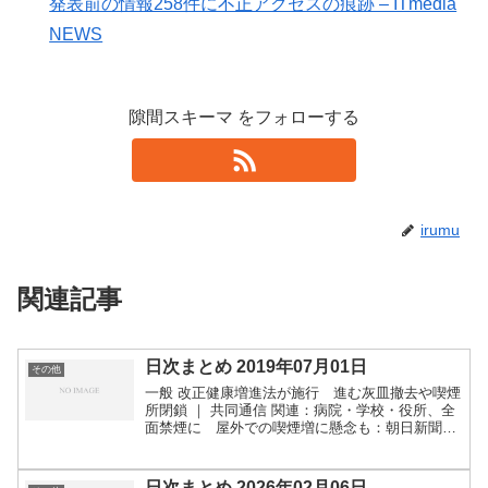
発表前の情報258件に不正アクセスの痕跡 – ITmedia
NEWS
隙間スキーマ をフォローする
irumu
関連記事
日次まとめ 2019年07月01日
その他
一般 改正健康増進法が施行 進む灰皿撤去や喫煙
所閉鎖 ｜ 共同通信 関連：病院・学校・役所、全
面禁煙に 屋外での喫煙増に懸念も：朝日新聞デ
ジタル 琵琶湖でヨット転覆相次ぐ 男女１０人救
助、大会は中止に : 京都新聞 「３日間帰らず放
置」２歳...
日次まとめ 2026年02月06日