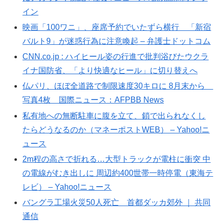
イン
映画「100ワニ」、座席予約でいたずら横行 「新宿
バルト9」が迷惑行為に注意喚起 – 弁護士ドットコム
CNN.co.jp : ハイヒール姿の行進で批判浴びたウクラ
イナ国防省、「より快適なヒール」に切り替えへ
仏パリ、ほぼ全道路で制限速度30キロに 8月末から
写真4枚 国際ニュース：AFPBB News
私有地への無断駐車に腹を立て、鎖で出られなくし
たらどうなるのか（マネーポストWEB） – Yahoo!ニ
ュース
2m程の高さで折れる…大型トラックが電柱に衝突 中
の電線がむき出しに 周辺約400世帯一時停電（東海テ
レビ） – Yahoo!ニュース
バングラ工場火災50人死亡 首都ダッカ郊外 ｜ 共同
通信