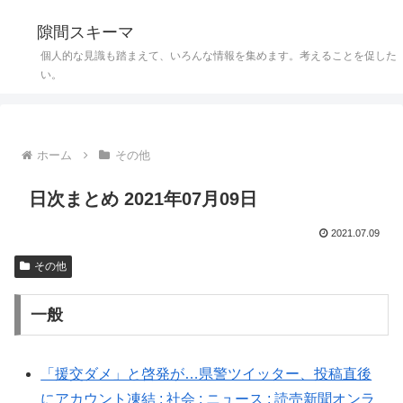
隙間スキーマ
個人的な見識も踏まえて、いろんな情報を集めます。考えることを促した
い。
ホーム
その他
日次まとめ 2021年07月09日
2021.07.09
その他
一般
「援交ダメ」と啓発が…県警ツイッター、投稿直後
にアカウント凍結 : 社会 : ニュース : 読売新聞オンラ