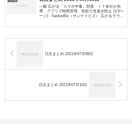
一般 広がる「スマホ中毒」対策 ＩＴ各社が先
導…アプリで時間管理、色彩で見過ぎ防止 (1/3ペ
ージ) - SankeiBiz（サンケイビズ） 広がるラウン
ドアバウトに「教習所の指導員も未経験」という
課題 特殊な通行方法どう周知 | 乗りもの...
日次まとめ 2021年07月08日
日次まとめ 2021年07月10日