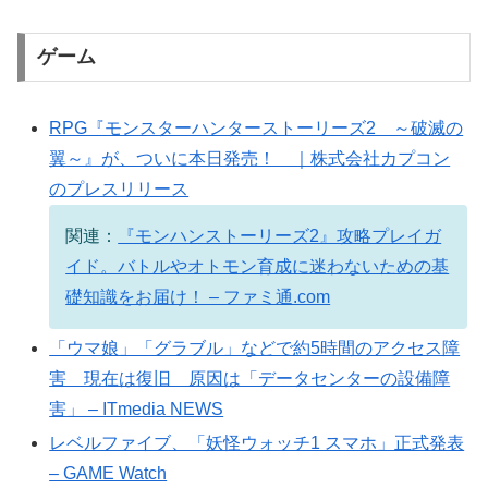
ゲーム
RPG『モンスターハンターストーリーズ2 ～破滅の
翼～』が、ついに本日発売！ ｜株式会社カプコン
のプレスリリース
関連：
『モンハンストーリーズ2』攻略プレイガ
イド。バトルやオトモン育成に迷わないための基
礎知識をお届け！ – ファミ通.com
「ウマ娘」「グラブル」などで約5時間のアクセス障
害 現在は復旧 原因は「データセンターの設備障
害」 – ITmedia NEWS
レベルファイブ、「妖怪ウォッチ1 スマホ」正式発表
– GAME Watch