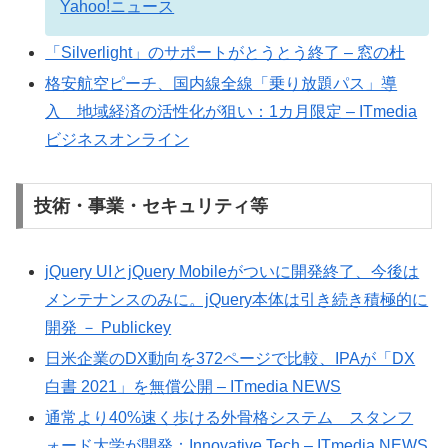
Yahoo!ニュース
「Silverlight」のサポートがとうとう終了 – 窓の杜
格安航空ピーチ、国内線全線「乗り放題パス」導
入 地域経済の活性化が狙い：1カ月限定 – ITmedia
ビジネスオンライン
技術・事業・セキュリティ等
jQuery UIとjQuery Mobileがついに開発終了、今後は
メンテナンスのみに。jQuery本体は引き続き積極的に
開発 － Publickey
日米企業のDX動向を372ページで比較、IPAが「DX
白書 2021」を無償公開 – ITmedia NEWS
通常より40%速く歩ける外骨格システム スタンフ
ォード大学が開発：Innovative Tech – ITmedia NEWS