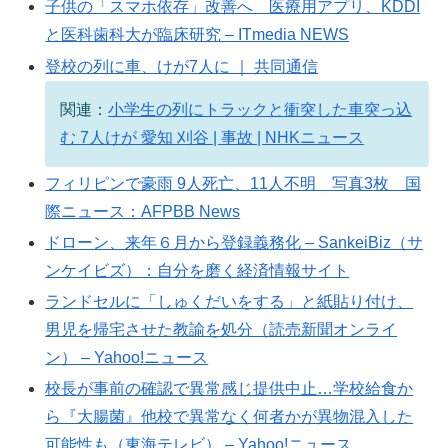
子供の「スマホ依存」改善へ 医療用アプリ、KDDI
と医科歯科大が臨床研究 – ITmedia NEWS
登校の列に車、けが7人に ｜ 共同通信
関連：
小学生の列にトラックと衝突した車突っ込
む 7人けが 愛知 刈谷 | 事故 | NHKニュース
フィリピンで豪雨 9人死亡、11人不明 写真3枚 国
際ニュース：AFPBB News
ドローン、来年６月から登録義務化 – SankeiBiz（サ
ンケイビズ）：自分を磨く経済情報サイト
ランドセルに「しゅくだいをする」と紙貼り付け、
男児を帰宅させた教諭を処分（読売新聞オンライ
ン） – Yahoo!ニュース
校長が事前の確認で異常感じ提供中止…学校給食か
ら『大腸菌』他校で異常なく何者かが異物混入した
可能性も（東海テレビ） – Yahoo!ニュース