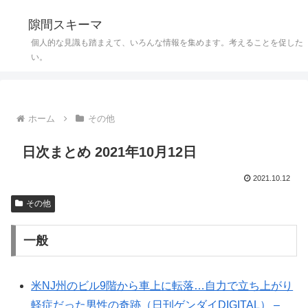
隙間スキーマ
個人的な見識も踏まえて、いろんな情報を集めます。考えることを促した
い。
ホーム
その他
日次まとめ 2021年10月12日
2021.10.12
その他
一般
米NJ州のビル9階から車上に転落…自力で立ち上がり
軽症だった男性の奇跡（日刊ゲンダイDIGITAL） –