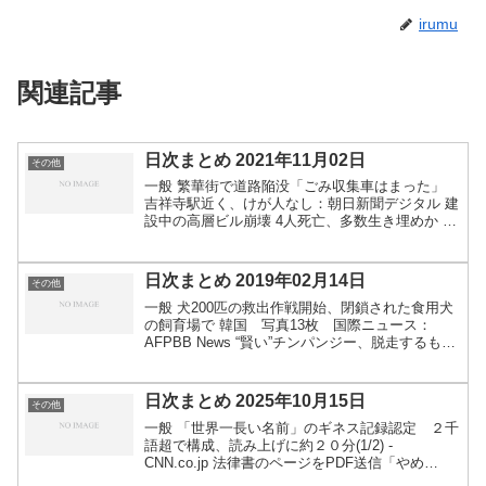
irumu
関連記事
日次まとめ 2021年11月02日
その他
一般 繁華街で道路陥没「ごみ収集車はまった」
吉祥寺駅近く、けが人なし：朝日新聞デジタル 建
設中の高層ビル崩壊 4人死亡、多数生き埋めか ナ
イジェリア 写真10枚 国際ニュース：AFPBB
News 京都の路上犯罪と交通事故情報、ネットの
地...
日次まとめ 2019年02月14日
その他
一般 犬200匹の救出作戦開始、閉鎖された食用犬
の飼育場で 韓国 写真13枚 国際ニュース：
AFPBB News “賢い”チンパンジー、脱走するも自
主的に戻る | Narinari.com 「壬申戸籍」か、ヤフ
オク出品＝一時落札、身分記載で...
日次まとめ 2025年10月15日
その他
一般 「世界一長い名前」のギネス記録認定 ２千
語超で構成、読み上げに約２０分(1/2) -
CNN.co.jp 法律書のページをPDF送信「やめ
て」 出版社が私設図書館を提訴：朝日新聞 猫虐