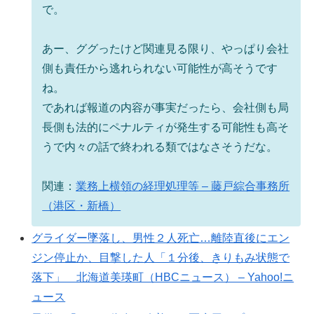
で。
あー、ググったけど関連見る限り、やっぱり会社
側も責任から逃れられない可能性が高そうです
ね。
であれば報道の内容が事実だったら、会社側も局
長側も法的にペナルティが発生する可能性も高そ
うで内々の話で終われる類ではなさそうだな。
関連：
業務上横領の経理処理等 – 藤戸綜合事務所
（港区・新橋）
グライダー墜落し、男性２人死亡…離陸直後にエン
ジン停止か、目撃した人「１分後、きりもみ状態で
落下」 北海道美瑛町（HBCニュース） – Yahoo!ニ
ュース