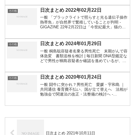
待して殺した日本人男に懲役2年、動物飼育禁止
40年...
日次まとめ 2022年02月22日
その他
一般 「ブラックライトで照らすと光る遺伝子操作
熱帯魚」が自然界で繁殖していることが判明 -
GIGAZINE 22年2月22日は「今世紀最大」猫の
日 群馬でゆかりの場所を探訪 | 毎日新聞 ほか：
「スーパー猫の日」は企業公式ツイッターが面
白...
日次まとめ 2024年01月29日
その他
一般 桐島聡容疑者名乗る男性死亡 末期がんで容
体急変 書類送検を検討 | 毎日新聞 DNA型鑑定な
どで男性が桐島容疑者か確認を進めているが、50
年近くにわたる逃亡生活の全容解明は困難な情勢
となった関連：手配のポスター見るたび嫌な思
い 桐島容...
日次まとめ 2020年01月24日
その他
一般 闘牛に突かれ？男性死亡 愛媛・宇和島 ｜
共同通信 養育費不払い、国が立て替えへ 法相が
勉強会で関連法の改正・法整備の検討へ -
SankeiBiz（サンケイビズ）：自分を磨く経済情
報サイト 新型肺炎に九州恐々 中国人客続々、春
節連休...
日次まとめ 2021年10月11日