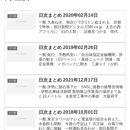
日次まとめ 2020年02月14日
その他
一般 九条ねぎ、相次いで計1トン盗まれる 京都
で昨秋：朝日新聞デジタル CNN.co.jp : 太古の西
アフリカに「幻の人類」、証拠見つかる 現代人
のＤＮＡにも痕跡 ダイヤモンド・プリンセスに積
み込まれた崎陽軒のシウマイ弁当4000食はどこ...
日次まとめ 2019年02月26日
その他
一般 銀行、手数料安い「自治体指定金融機関」辞
退の動き（1/2ページ） - 産経ニュース 関連：指
定金業務、メガバンクに動き 三菱ＵＦＪが約１
０市で指定金融機関を辞退 (1/2ページ) -
SankeiBiz（サンケイビズ）企業の個人住民税...
日次まとめ 2021年12月17日
その他
一般 伊勢に隕石落下か SNSに複数の衝撃音情報
- 伊勢志摩経済新聞 救助隊は作業員の場所まであ
と10メートル 水道管工事中の事故 大阪府守口
市の浄水場（関西テレビ） - Yahoo!ニュース ※記
事の時間的にたぶん状況変わってる 宮殿で...
日次まとめ 2018年10月01日
その他
一般 東京タワーがテレビ電波塔の役目を終えた。
水族館も閉館、今後の予定は？ 京王線、台風で倒
れた塀に接触 一時運転見合わせ：朝日新聞デジ