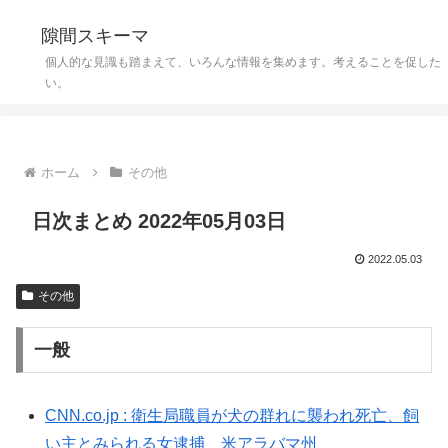
隙間スキーマ
個人的な見識も踏まえて、いろんな情報を集めます。考えることを促した
い。
ホーム
その他
日次まとめ 2022年05月03日
2022.05.03
その他
一般
CNN.co.jp : 衛生局職員が犬の群れに襲われ死亡、飼
い主とみられる女逮捕 米アラバマ州