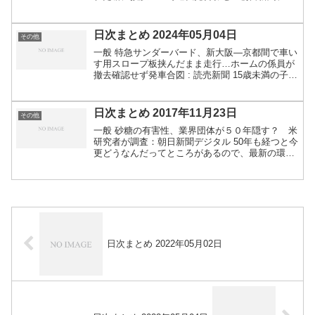
タル 「まずかったからタダにしろ」「カニで顔を
殴られた」 客の“モンスター”クレーム 従業員
７割が悩む（...
日次まとめ 2024年05月04日
その他
一般 特急サンダーバード、新大阪―京都間で車い
す用スロープ板挟んだまま走行…ホームの係員が
撤去確認せず発車合図 : 読売新聞 15歳未満の子ど
もは1401万人 43年連続の減少 | NHK | 子育て ＜
独自＞クルド人、高額手数料で密航横行...
日次まとめ 2017年11月23日
その他
一般 砂糖の有害性、業界団体が５０年隠す？ 米
研究者が調査：朝日新聞デジタル 50年も経つと今
更どうなんだってところがあるので、最新の環境
で研究するとどういう結果・結論になるんだって
ところのほうが知りたいです。昔は良いことだと
されていたこと...
日次まとめ 2022年05月02日