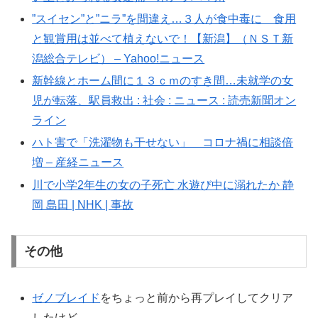
”スイセン”と”ニラ”を間違え…３人が食中毒に 食用
と観賞用は並べて植えないで！【新潟】（ＮＳＴ新
潟総合テレビ） – Yahoo!ニュース
新幹線とホーム間に１３ｃｍのすき間…未就学の女
児が転落、駅員救出 : 社会 : ニュース : 読売新聞オン
ライン
ハト害で「洗濯物も干せない」 コロナ禍に相談倍
増 – 産経ニュース
川で小学2年生の女の子死亡 水遊び中に溺れたか 静
岡 島田 | NHK | 事故
その他
ゼノブレイド
をちょっと前から再プレイしてクリア
したけど、