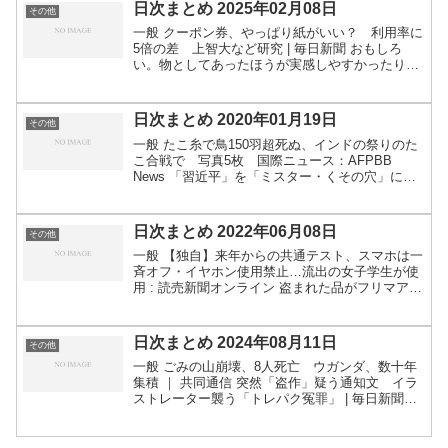
状...
日次まとめ 2025年02月08日
その他
一般 クーポン券、やっぱり紙がいい？ 利用率に
5倍の差 上智大など研究 | 毎日新聞 おもしろ
い。物としてあったほうが実感しやすかったり、
邪魔だけど捨てるのはもったいないから消費した
い、などの心理的理由もありそうだな。 「かゆい
っ」訪日客急...
日次まとめ 2020年01月19日
その他
一般 たこ糸で鳥150羽超死ぬ、インドの祭りのた
こ合戦で 写真5枚 国際ニュース：AFPBB
News 「習近平」を「ミスター・くその穴」に誤
訳、FBが謝罪 写真1枚 国際ニュース：AFPBB
News 神戸製鋼工場で作業員死亡、兵庫 鉄板...
日次まとめ 2022年06月08日
その他
一般 【独自】来年からの共通テスト、スマホは一
斉オフ・イヤホン使用禁止…流出の女子学生が使
用 : 読売新聞オンライン 盗まれた品がフリマアプ
リに…「運営会社に訴えても門前払いされた」利
用者増で対応追いつかず : 読売新聞オンライン ナ
スカに...
日次まとめ 2024年08月11日
その他
一般 ごみの山崩壊、8人死亡 ウガンダ、数十年
集積 ｜ 共同通信 突然「盗作」疑う通知文 イラ
ストレーター襲う「トレパク冤罪」 | 毎日新聞
「何いびきかいて寝てんねん、何回言ったらわか
るねん、ぼけ」居眠り生徒に“体罰”→懲戒処分、
で様々な...