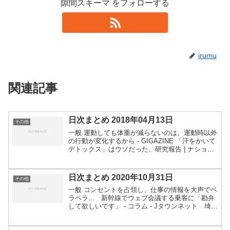
隙間スキーマ をフォローする
irumu
関連記事
日次まとめ 2018年04月13日
その他
一般 運動しても体重が減らないのは、運動時以外
の行動が変化するから - GIGAZINE 「汗をかいて
デトックス」はウソだった、研究報告 | ナショナ
ルジオグラフィック日本版サイト 政府、海賊版サ
イトへの緊急対策案を発表--「漫画村」「An...
日次まとめ 2020年10月31日
その他
一般 コンセントを占領し、仕事の情報を大声でベ
ラベラ... 新幹線でウェブ会議する乗客に「勘弁
して欲しいです」 - コラム - Jタウンネット 埼玉
県 周りに第三者がいる場面だと、マナー以前にそ
の会社のコンプラ的にもガバナンス的にも最悪な