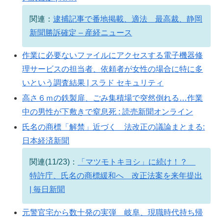
関連：
逮捕記事で番地掲載、適法 最高裁、静岡
新聞勝訴確定 – 産経ニュース
作業に必要ないファイルにアクセスする電子機器修
理サービスの担当者、依頼者が女性の場合に特に多
いという調査結果 | スラド セキュリティ
高さ６ｍの鉄製扉、ごみ集積場で突然倒れる…作業
中の男性が下敷きで窒息死 : 読売新聞オンライン
氏名の商標「解禁」近づく 法改正の議論まとまる:
日本経済新聞
関連(11/23)：
「マツモトキヨシ」に続け！？
特許庁、氏名の商標緩和へ 改正法案を来年提出
| 毎日新聞
元警官宅から数十発の実弾 岐阜、現職時代持ち帰