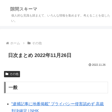
隙間スキーマ
個人的な見識も踏まえて、いろんな情報を集めます。考えることを促した
い。
ホーム
その他
日次まとめ 2022年11月26日
2022.11.26
その他
一般
“逮捕記事に地番掲載” プライバシー侵害認めず 高裁
判決確定 | NHK