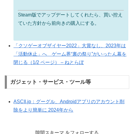
Steam版でアップデートしてくれたら、買い控え
ていた方針から前向きの購入にする。
「クソゲーオブザイヤー2022」大賞なし、2023年は
「活動休止」へ ゲーム界“裏の祭り”がいったん幕を
閉じる（1/2 ページ） – ねとらぼ
ガジェット・サービス・ツール等
ASCII.jp：グーグル、Androidアプリのアカウント削
除をより簡単に 2024年から
隙間スキーマ をフォローする