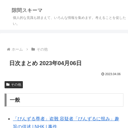
隙間スキーマ
個人的な見識も踏まえて、いろんな情報を集めます。考えることを促した
い。
ホーム
その他
日次まとめ 2023年04月06日
2023.04.06
その他
一般
「びんずる尊者」盗難 容疑者「びんずるに恨み」趣
旨の供述 | NHK | 事件