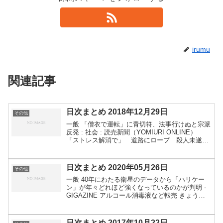
irumu
関連記事
日次まとめ 2018年12月29日
その他
一般 「僧衣で運転」に青切符、法事行けぬと宗派
反発 : 社会 : 読売新聞（YOMIURI ONLINE）
「ストレス解消で」 道路にロープ 殺人未遂容
疑でパート従業員逮捕 - 毎日新聞 “木のたるを改
造” 海流頼りに大西洋横断へ 71歳の...
日次まとめ 2020年05月26日
その他
一般 40年にわたる衛星のデータから「ハリケー
ン」が年々どれほど強くなっているのかが判明 -
GIGAZINE アルコール消毒液など転売 きょうか
ら法律で禁止 新型コロナ | NHKニュース 「アベ
ノマスク着用」 中学校で配布プリントに記載...
日次まとめ 2017年10月22日