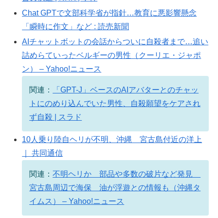
Chat GPTで文部科学省が指針…教育に悪影響懸念
「瞬時に作文」など : 読売新聞
AIチャットボットの会話からついに自殺者まで…追い
詰めらていったベルギーの男性（クーリエ・ジャポ
ン） – Yahoo!ニュース
関連：
「GPT-J」ベースのAIアバターとのチャッ
トにのめり込んでいた男性、自殺願望をケアされ
ず自殺 | スラド
10人乗り陸自ヘリが不明、沖縄 宮古島付近の洋上
｜ 共同通信
関連：
不明ヘリか 部品や多数の破片など発見
宮古島周辺で海保 油が浮遊との情報も（沖縄タ
イムス） – Yahoo!ニュース