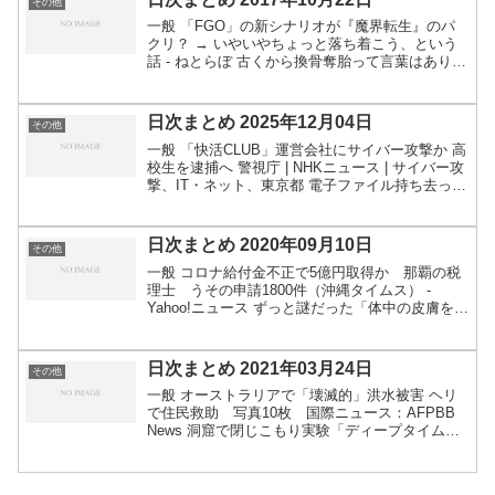
その他
一般 「FGO」の新シナリオが『魔界転生』のパ
クリ？ → いやいやちょっと落ち着こう、という
話 - ねとらぼ 古くから換骨奪胎って言葉はありま
すからね。コピー品とそれらは違う。ゲーム まさ
かの発想。回転椅子で作った手作りステアリング
コントロ...
日次まとめ 2025年12月04日
その他
一般 「快活CLUB」運営会社にサイバー攻撃か 高
校生を逮捕へ 警視庁 | NHKニュース | サイバー攻
撃、IT・ネット、東京都 電子ファイル持ち去った
か 北海道大学研究室に男が侵入 卒業生ら106
人分の個人情報漏えいの恐れ（STVニュー...
日次まとめ 2020年09月10日
その他
一般 コロナ給付金不正で5億円取得か 那覇の税
理士 うその申請1800件（沖縄タイムス） -
Yahoo!ニュース ずっと謎だった「体中の皮膚を擦
ると”かゆみ”が治まる効果」が証明される | ナゾ
ロジー 私たちはなぜ「世の中は悪くなっている...
日次まとめ 2021年03月24日
その他
一般 オーストラリアで「壊滅的」洪水被害 ヘリ
で住民救助 写真10枚 国際ニュース：AFPBB
News 洞窟で閉じこもり実験「ディープタイム」
時計なしで6週間 フランス 写真7枚 国際ニュー
ス：AFPBB News 茨城県立高入試採点ミ...