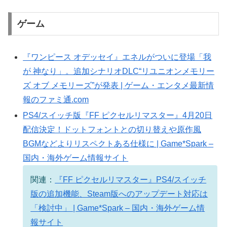
ゲーム
『ワンピース オデッセイ』エネルがついに登場「我
が 神なり」。追加シナリオDLC“リユニオンメモリー
ズ オブ メモリーズ”が発表 | ゲーム・エンタメ最新情
報のファミ通.com
PS4/スイッチ版『FF ピクセルリマスター』4月20日
配信決定！ドットフォントとの切り替えや原作風
BGMなどよりリスペクトある仕様に | Game*Spark –
国内・海外ゲーム情報サイト
関連：
『FF ピクセルリマスター』PS4/スイッチ
版の追加機能、Steam版へのアップデート対応は
「検討中」 | Game*Spark – 国内・海外ゲーム情
報サイト