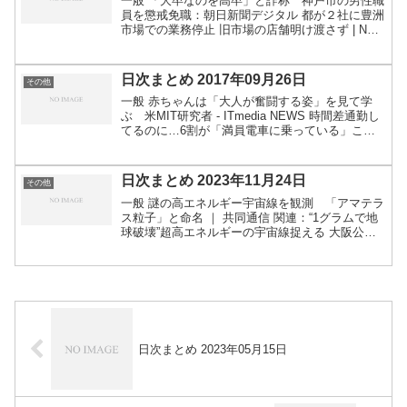
一般 「大卒なのを高卒」と詐称 神戸市の男性職
員を懲戒免職：朝日新聞デジタル 都が２社に豊洲
市場での業務停止 旧市場の店舗明け渡さず | NHK
ニュース 造幣局、ミスで銀貨千枚追加発行 明治
150年記念 - 共同通信 ｜ This kiji...
日次まとめ 2017年09月26日
その他
一般 赤ちゃんは「大人が奮闘する姿」を見て学
ぶ 米MIT研究者 - ITmedia NEWS 時間差通勤し
てるのに…6割が「満員電車に乗っている」こと
が明らかに あの超定番マーカー「マッキー」がで
っかくなっちゃった!?”ビッグマッキー”が世...
日次まとめ 2023年11月24日
その他
一般 謎の高エネルギー宇宙線を観測 「アマテラ
ス粒子」と命名 ｜ 共同通信 関連：“1グラムで地
球破壊”超高エネルギーの宇宙線捉える 大阪公立
大など | NHK | 宇宙関連：宇宙から超高エネルギ
ー粒子が飛来 発生源は不明「存在自体が謎」 ...
日次まとめ 2023年05月15日