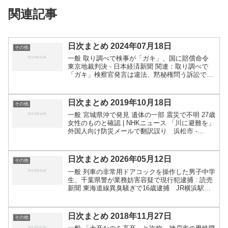
関連記事
日次まとめ 2024年07月18日
その他
一般 取り調べで検事が「ガキ」、国に賠償命令
東京地裁判決 - 日本経済新聞 関連：取り調べで
「ガキ」検察官発言は違法、黙秘権問う訴訟で国
に賠償命令、判決は「第一歩」 - 弁護士ドットコ
ム 「日本語ややこしい」 1時間弱と1時間強は何
分くら...
日次まとめ 2019年10月18日
その他
一般 宮城県沖で発見 遺体の一部 震災で不明 27歳
女性のものと確認 | NHKニュース 「川に避難を」
外国人向け防災メールで翻訳誤り 浜松市 -
FNN.jpプライムオンライン CNN.co.jp : 未開封の
ひつぎ２０体以上を発見、「当...
日次まとめ 2026年05月12日
その他
一般 列車の非常用ドアコックを操作した男子中学
生、千葉県警が業務妨害容疑で現行犯逮捕 : 読売
新聞 東海道線異臭騒ぎで16歳逮捕 JR横浜駅で
液体噴霧疑い | NEWSjp 部活動などで移動の安全
対策検討 磐越道事故で国交相 | NEWSj...
日次まとめ 2018年11月27日
その他