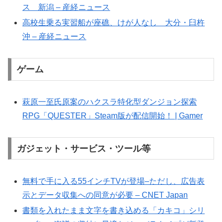
ス 新潟 – 産経ニュース
高校生乗る実習船が座礁、けが人なし 大分・臼杵
沖 – 産経ニュース
ゲーム
萩原一至氏原案のハクスラ特化型ダンジョン探索
RPG「QUESTER」Steam版が配信開始！ | Gamer
ガジェット・サービス・ツール等
無料で手に入る55インチTVが登場–ただし、広告表
示とデータ収集への同意が必要 – CNET Japan
書類を入れたまま文字を書き込める「カキコ」シリ