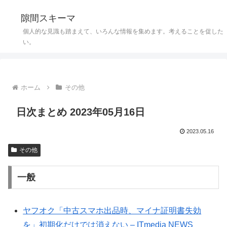
隙間スキーマ
個人的な見識も踏まえて、いろんな情報を集めます。考えることを促した
い。
ホーム
その他
日次まとめ 2023年05月16日
2023.05.16
その他
一般
ヤフオク「中古スマホ出品時、マイナ証明書失効
を」初期化だけでは消えない – ITmedia NEWS