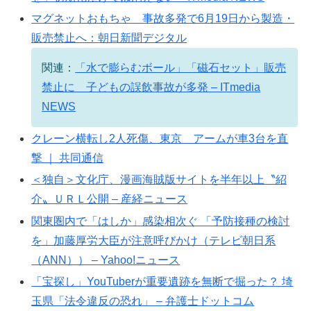
マグネットおもちゃ 事故多発で6月19日から製造・
販売禁止へ：朝日新聞デジタル
関連：
「水で膨らむボール」「磁石セット」販売
禁止に 子どもの誤飲事故が多発 – ITmedia
NEWS
クレーン横転し2人死傷、東京 アームが車3台を直
撃 ｜ 共同通信
＜独自＞文化庁、漫画海賊版サイトを半年以上〝紹
介〟ＵＲＬ公開 – 産経ニュース
関東圏内で「はしか」感染相次ぐ 「予防接種の検討
を」加藤厚労大臣が注意呼びかけ（テレビ朝日系
（ANN）） – Yahoo!ニュース
「宝探し」YouTuberが重要遺跡を無断で掘った？ 埼
玉県「法令違反の恐れ」 – 弁護士ドットコム