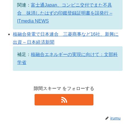
関連：
富士通Japan、コンビニ交付でまた不具
合 抹消したはずの印鑑登録証明書を誤発行 –
ITmedia NEWS
核融合発電で日本連合 三菱商事など16社、新興に
出資 – 日本経済新聞
補足：
核融合エネルギーの実現に向けて：文部科
学省
隙間スキーマ をフォローする
irumu