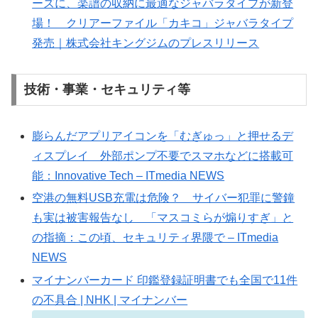
ーズに、楽譜の収納に最適なジャバラタイプが新登
場！ クリアーファイル「カキコ」ジャバラタイプ
発売｜株式会社キングジムのプレスリリース
技術・事業・セキュリティ等
膨らんだアプリアイコンを「むぎゅっ」と押せるデ
ィスプレイ 外部ポンプ不要でスマホなどに搭載可
能：Innovative Tech – ITmedia NEWS
空港の無料USB充電は危険？ サイバー犯罪に警鐘
も実は被害報告なし 「マスコミらが煽りすぎ」と
の指摘：この頃、セキュリティ界隈で – ITmedia
NEWS
マイナンバーカード 印鑑登録証明書でも全国で11件
の不具合 | NHK | マイナンバー