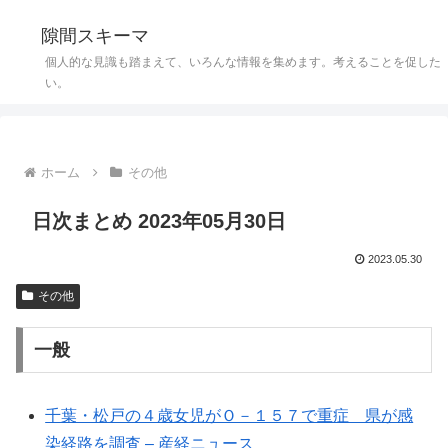
隙間スキーマ
個人的な見識も踏まえて、いろんな情報を集めます。考えることを促した
い。
ホーム
その他
日次まとめ 2023年05月30日
2023.05.30
その他
一般
千葉・松戸の４歳女児がＯ－１５７で重症 県が感
染経路を調査 – 産経ニュース