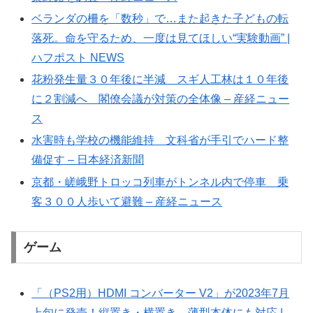
ベランダの柵を「数秒」で…また起きた子どもの転
落死。命を守るため、一度は見てほしい“実験動画” |
ハフポスト NEWS
花粉発生量３０年後に半減 スギ人工林は１０年後
に２割減へ 閣僚会議が対策の全体像 – 産経ニュー
ス
水害時も学校の機能維持 文科省が手引でハード整
備促す – 日本経済新聞
京都・嵯峨野トロッコ列車がトンネル内で停車 乗
客３００人歩いて避難 – 産経ニュース
ゲーム
「（PS2用）HDMI コンバーター V2」が2023年7月
上旬に発売！縦置き・横置き、薄型本体にも対応 |