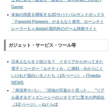
Gamer
未知の惑星を開拓する2Dサバイバルサンドボックス
「Farworld Pioneers」がまもなく発売、ローンチト
レーラーも « doope! 国内外のゲーム情報サイト
ガジェット・サービス・ツール等
日本人ならすぐ吹ける？ イタリアからやってきた
電子リコーダー「ルナティカ」に挑戦：分かりにく
いけれど面白いモノたち（1/5 ページ） – ITmedia
NEWS
「再現率ヤバい」「現地の写真かと思った」 ”リア
ル過ぎるディズニーシーのジオラマ”に驚きの声続出
（1/2 ページ） – ねとらぼ