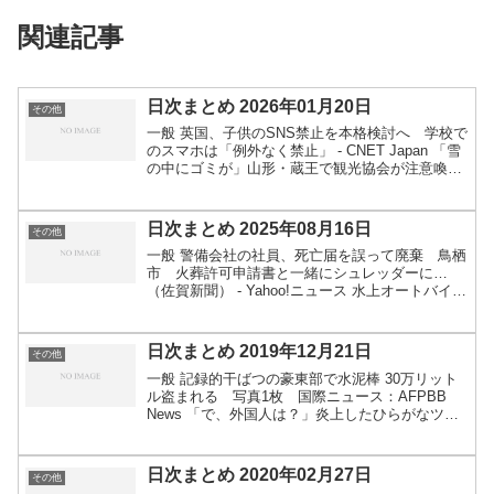
関連記事
日次まとめ 2026年01月20日
その他
一般 英国、子供のSNS禁止を本格検討へ 学校で
のスマホは「例外なく禁止」 - CNET Japan 「雪
の中にゴミが」山形・蔵王で観光協会が注意喚
起 埋まったコーヒー缶発見で...不法投棄以外に
も問題が: J-CAST ニュース【全文表示...
日次まとめ 2025年08月16日
その他
一般 警備会社の社員、死亡届を誤って廃棄 鳥栖
市 火葬許可申請書と一緒にシュレッダーに…
（佐賀新聞） - Yahoo!ニュース 水上オートバイと
トーイングボートが接触 31歳の女性が重傷 兵
庫・南あわじ市（読売テレビ） - Yahoo!ニュ...
日次まとめ 2019年12月21日
その他
一般 記録的干ばつの豪東部で水泥棒 30万リット
ル盗まれる 写真1枚 国際ニュース：AFPBB
News 「で、外国人は？」炎上したひらがなツイ
ートを深掘りして見えたもの | withnews（ウィズ
ニュース） | 気になる話題やネタをフカ...
日次まとめ 2020年02月27日
その他