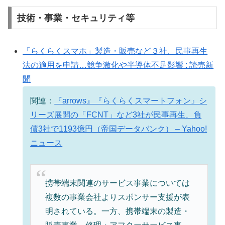
技術・事業・セキュリティ等
「らくらくスマホ」製造・販売など３社、民事再生
法の適用を申請…競争激化や半導体不足影響 : 読売新
聞
関連：
『arrows』『らくらくスマートフォン』シ
リーズ展開の「FCNT」など3社が民事再生、負
債3社で1193億円（帝国データバンク） – Yahoo!
ニュース
携帯端末関連のサービス事業については
複数の事業会社よりスポンサー支援が表
明されている。一方、携帯端末の製造・