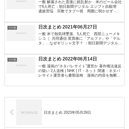
一般 解雇された直後に銃乱射か 米のビール会社
で6人死亡：朝日新聞デジタル エジプト自殺増
遺族苦悩 宗教でタブー視 周囲に明かせず -
SankeiBiz（サンケイビズ）：自分を磨く経済情
報サイト 「シーサイドライン」逆走事故 ケーブ
ル断...
日次まとめ 2021年06月27日
その他
一般 米で熱気球墜落、5人死亡 西部ニューメキ
シコ ｜ 共同通信 変異株に「アルファ」や「デル
タ」…なぜギリシャ文字？ ：朝日新聞デジタル
ツール開幕ステージで大クラッシュ、主催者は観
客訴える意向 写真7枚 国際ニュース：AFPBB
New...
日次まとめ 2022年06月14日
その他
一般 漫画の“ネタバレサイト”運営か 著作権法違反
の疑い 2人送検 | NHK | IT・ネット 関連：ネタバ
レサイト運営者ら書類送検 漫画の内容を無断掲
載疑い ｜ 共同通信 “水着が足りない”「水泳授
業」各地の学校で3年ぶり再開も…（日テ...
日次まとめ 2023年05月29日