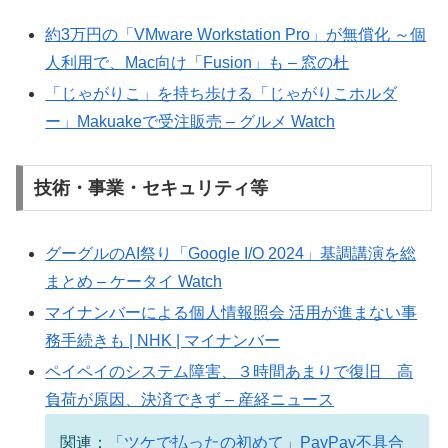
約3万円の「VMware Workstation Pro」が無償化 ～個
人利用で、Mac向け「Fusion」も – 窓の杜
「じゃがりこ」を持ち歩ける「じゃがりこホルダ
ー」Makuakeで受注販売 – グルメ Watch
技術・事業・セキュリティ等
グーグルのAI祭り「Google I/O 2024」基調講演を総
まとめ – ケータイ Watch
マイナンバーによる個人情報照会 活用が進まない事
務手続きも | NHK | マイナンバー
ペイペイのシステム障害、３時間あまりで復旧 高
負荷が原因、決済できず – 産経ニュース
関連：
「ツケで払ったの初めて」PayPay不具合