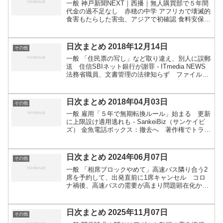
一般 神戸新聞NEXT｜西播｜無人購買部で５年間
代金の過不足なし 赤穂の中学 アフリカで壊滅的
食害もたらした害虫、アジアで初確認 食料安保に
警鐘 写真1枚 国際ニュース：AFPBB News ヒ
グマが飼い犬襲い、死骸を穴に埋め林に逃げる
:...
日次まとめ 2018年12月14日
その他
一般 「住民票の写し」など取り違え、別人に誤郵
送 住信SBIネット銀行が謝罪 - ITmedia NEWS
法務省職員、文書管理の法律知らず ファイル７
千件廃棄：朝日新聞デジタル 死産したことにも気
付いて 米記者、ターゲティング広告でSNS...
日次まとめ 2018年04月03日
その他
一般 雇用「５年で無期転換ルール」始まる 更新
に上限設け適用逃れも - SankeiBiz（サンケイビ
ズ） 金魚電話ボックス：撤去へ 著作権でトラブ
ル 奈良 - 毎日新聞 米高級百貨店、買い物客の決
済カード情報流出 ハッキング集団が500万...
日次まとめ 2024年06月07日
その他
一般 「相席ブロックやめて」高速バス隣り合う2
席を予約して、出発直前に1席キャンセル コロ
ナ禍後、高速バスの需要が高まり問題顕在化か
（BSS山陰放送） - Yahoo!ニュース 席を横並びで
購入し、キャンセル料がかからないことをいいこ
とに、...
日次まとめ 2025年11月07日
その他