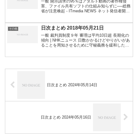
一般 開示請求の95％はアダルト動画の著作権侵
害、ファイル共有ソフトの仕組み知らずに──総務
省が注意喚起 - ITmedia NEWS ネット発信者開示
請求、昨年超え 東京地裁、中傷被害の救済求め
| NEWSjp 卒アルの教員負担トップは...
日次まとめ 2018年05月21日
その他
一般 裁判員制度９年 審理は平均10日超 長期化の
傾向 | NHKニュース 日数かかるけどやりがいがあ
ることを周知させるために守秘義務を緩和したら
どうか、か。受け取り方や考え方は主観になるか
ら、結果がどうなるかは予想しづらいですね。例
えば相...
日次まとめ 2024年05月14日
日次まとめ 2024年05月16日