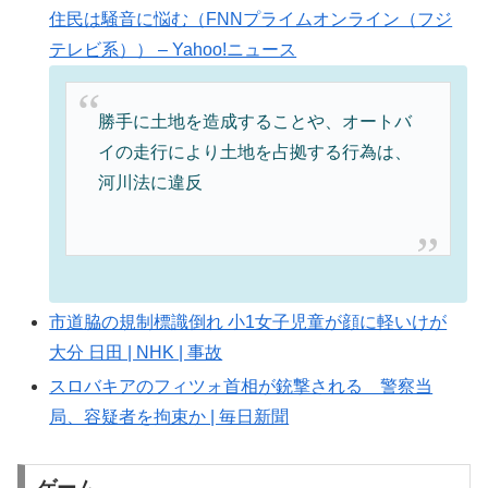
住民は騒音に悩む（FNNプライムオンライン（フジ
テレビ系）） – Yahoo!ニュース
勝手に土地を造成することや、オートバ
イの走行により土地を占拠する行為は、
河川法に違反
市道脇の規制標識倒れ 小1女子児童が顔に軽いけが
大分 日田 | NHK | 事故
スロバキアのフィツォ首相が銃撃される 警察当
局、容疑者を拘束か | 毎日新聞