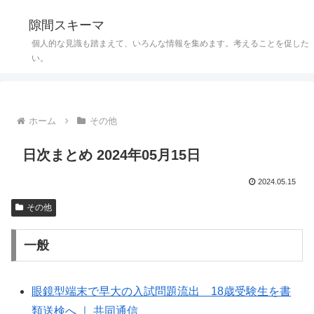
隙間スキーマ
個人的な見識も踏まえて、いろんな情報を集めます。考えることを促した
い。
ホーム
その他
日次まとめ 2024年05月15日
2024.05.15
その他
一般
眼鏡型端末で早大の入試問題流出 18歳受験生を書
類送検へ ｜ 共同通信