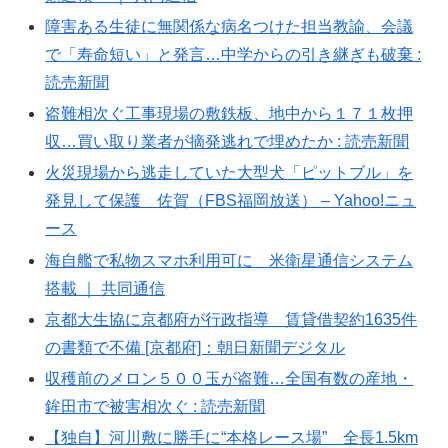
障害ある生徒に無関係な病名つけた担当教諭、会議
で「寿命短い」と発言…中学からの引き継ぎも破棄 :
読売新聞
盗難相次ぐ工事現場の敷鉄板、地中から１７１枚押
収…買い取り業者が摘発逃れで埋めたか : 読売新聞
火災現場から逃走していた大型犬「ピットブル」を
発見して保護 佐賀（FBS福岡放送） – Yahoo!ニュ
ース
海自艦で私物スマホ利用可に 米衛星通信システム
搭載 ｜ 共同通信
京都大生協に京都府が行政指導 賃貸借契約1635件
の書類で不備 [京都府]：朝日新聞デジタル
収穫前のメロン５００玉が盗難…全国有数の産地・
鉾田市で被害相次ぐ : 読売新聞
【独自】河川敷に勝手に“本格レース場” 全長1.5km