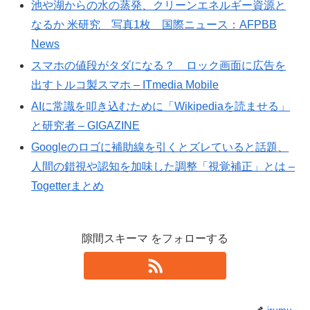
池や湖からの水の蒸発、クリーンエネルギー資源と
なるか 米研究 写真1枚 国際ニュース：AFPBB
News
スマホの値段がタダになる？ ロック画面に広告を
出すトルコ製スマホ – ITmedia Mobile
AIに常識を叩き込むために「Wikipediaを読ませる」
と研究者 – GIGAZINE
Googleのロゴに補助線を引くとズレていると話題、
人間の錯視や認知を加味した調整「視覚補正」とは –
Togetterまとめ
隙間スキーマ をフォローする