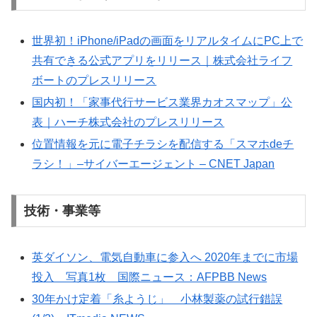
世界初！iPhone/iPadの画面をリアルタイムにPC上で
共有できる公式アプリをリリース｜株式会社ライフ
ボートのプレスリリース
国内初！「家事代行サービス業界カオスマップ」公
表｜ハーチ株式会社のプレスリリース
位置情報を元に電子チラシを配信する「スマホdeチ
ラシ！」–サイバーエージェント – CNET Japan
技術・事業等
英ダイソン、電気自動車に参入へ 2020年までに市場
投入 写真1枚 国際ニュース：AFPBB News
30年かけ定着「糸ようじ」 小林製薬の試行錯誤