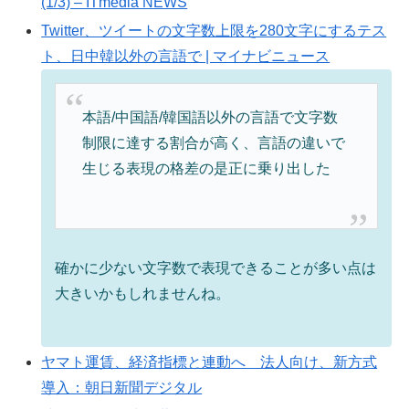
(1/3) – ITmedia NEWS
Twitter、ツイートの文字数上限を280文字にするテス
ト、日中韓以外の言語で | マイナビニュース
本語/中国語/韓国語以外の言語で文字数
制限に達する割合が高く、言語の違いで
生じる表現の格差の是正に乗り出した
確かに少ない文字数で表現できることが多い点は
大きいかもしれませんね。
ヤマト運賃、経済指標と連動へ 法人向け、新方式
導入：朝日新聞デジタル