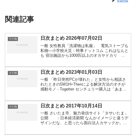
irumu
関連記事
日次まとめ 2026年07月02日
その他
一般 女性教員「洗濯物は私服」 電気ストーブも
私物―小学校火災：時事ドットコム これはなんと
も 宿泊施設から1000匹以上のオカヤドカリ 奄
美大島で中国籍男2人を逮捕、天然記念物の大量
密捕獲が明らかに（FNNプライムオンライン） -
Yah...
日次まとめ 2023年01月03日
その他
一般 「昨日突然PCが壊れた」と女性から相談さ
れたときの5W1H+Thenによる解決方法のオチが
感動モノ - Togetter センチュリー購入は「あまり
に検討が不十分」 山口県を「断罪」した異例判決
の舞台裏 - 弁護士ドットコム 会社の初...
日次まとめ 2017年10月14日
その他
一般 さいたま市、魅力発信サイト「タサいたま」
公開 ：日本経済新聞 なんかイメージと違うデ
ザインだな、と思ったら面白法人カヤックか。関
連：全文表示 | 「ダサいたま」のイメージ変え
ろ！31の魅力「タサいたま」サイトオープン : J-