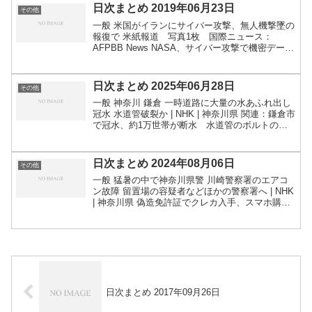
CAS...
日次まとめ 2019年06月23日
その他
一般 米国がイランにサイバー攻撃、無人機撃墜の
報復で 米紙報道 写真1枚 国際ニュース：
AFPBB News NASA、サイバー攻撃で機密データ
流出 侵入口は無許可接続の「Raspberry Pi」 -
ITmedia NEWS 「転売容認...
日次まとめ 2025年06月28日
その他
一般 神奈川 鎌倉 一時道路に大量の水あふれ出し
冠水 水道管破裂か | NHK | 神奈川県 関連：鎌倉市
で冠水、約1万世帯が断水 水道管のボルトの腐
食が原因か ：朝日新聞 【独自】96万円被害訴え
る店も…隠れ家レストラン“ドタキャン詐欺”...
日次まとめ 2024年08月06日
その他
一般 猛暑の中で神奈川県警 川崎警察署のエアコ
ン故障 留置場の容疑者などほかの警察署へ | NHK
| 神奈川県 偽造免許証でクレカ入手、スマホ購入
で9500万円転売か 12人逮捕 - 産経ニュース 出
版社にDDos攻撃容疑で逮捕 海外サー...
日次まとめ 2017年09月26日