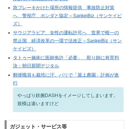
急ブレーキかけた場所の情報提供 事故防止対策
へ 警視庁、ホンダと協定 – SankeiBiz（サンケイビ
ズ）
サウジアラビア、女性の運転許可へ 世界で唯一の
禁止国 経済改革の一環で法改正 – SankeiBiz（サン
ケイビズ）
タトゥー施術に医師免許「必要」 彫り師に有罪判
決：朝日新聞デジタル
郵便職員も栽培に汗、パリで「屋上農園」計画が進
行
やっぱり鉄腕DASHをイメージしてしまいます。
規模は違いますけど
ガジェット・サービス等