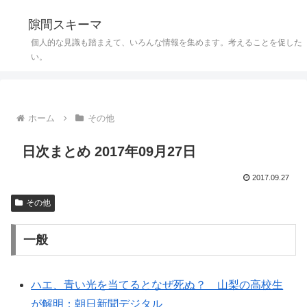
隙間スキーマ
個人的な見識も踏まえて、いろんな情報を集めます。考えることを促した
い。
ホーム
その他
日次まとめ 2017年09月27日
2017.09.27
その他
一般
ハエ、青い光を当てるとなぜ死ぬ？ 山梨の高校生
が解明：朝日新聞デジタル