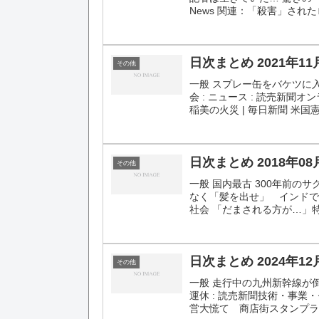
News 関連：「殺害」され
日次まとめ 2021年11
その他
一般 スプレー缶をバケツに
会 : ニュース : 読売新
稲美の火災 | 毎日新聞 米国
日次まとめ 2018年08
その他
一般 国内最古 300年前のサ
なく「髪を出せ」 インドで３人
社会 「だまされる方が…」特
日次まとめ 2024年12
その他
一般 走行中の九州新幹線が
運休 : 読売新聞技術・事業
営大慌て 商店街スタンプラリー