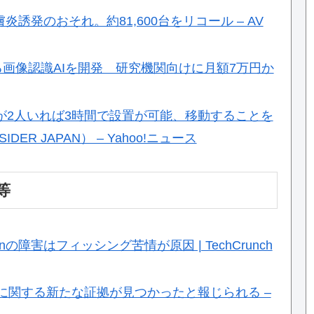
に皮膚炎誘発のおそれ。約81,600台をリコール – AV
る画像認識AIを開発 研究機関向けに月額7万円か
が2人いれば3時間で設置が可能、移動することを
DER JAPAN） – Yahoo!ニュース
等
の障害はフィッシング苦情が原因 | TechCrunch
プ問題に関する新たな証拠が見つかったと報じられる –