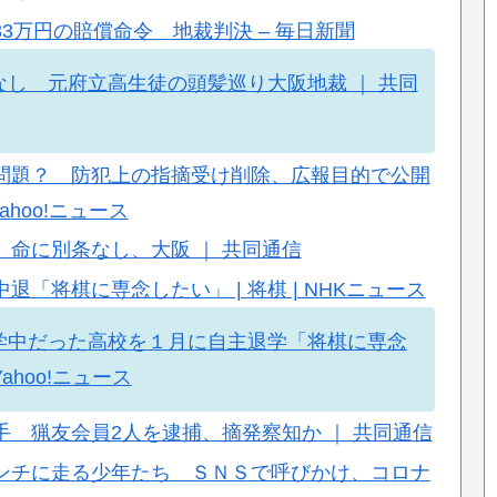
3万円の賠償命令 地裁判決 – 毎日新聞
し 元府立高生徒の頭髪巡り大阪地裁 ｜ 共同
問題？ 防犯上の指摘受け削除、広報目的で公開
ahoo!ニュース
命に別条なし、大阪 ｜ 共同通信
「将棋に専念したい」 | 将棋 | NHKニュース
学中だった高校を１月に自主退学「将棋に専念
ahoo!ニュース
 猟友会員2人を逮捕、摘発察知か ｜ 共同通信
ンチに走る少年たち ＳＮＳで呼びかけ、コロナ