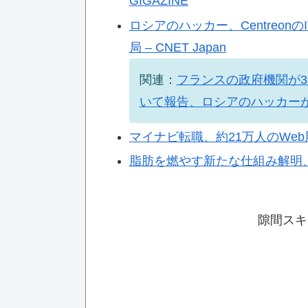
GIGAZINE
ロシアのハッカー、Centreo
局 – CNET Japan
関連：
フランスの政府機関が
いて報告、ロシアのハッカーが関与
マイナビ転職、約21万人のWeb履歴
脂肪を燃やす新たな仕組み解明
隙間スキ