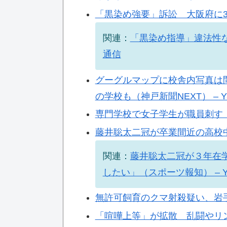
「黒染め強要」訴訟 大阪府に3
関連：
「黒染め指導」違法性な
通信
グーグルマップに校舎内写真は
の学校も（神戸新聞NEXT） – Y
専門学校で女子学生が職員刺す 
藤井聡太二冠が卒業間近の高校中退
関連：
藤井聡太二冠が３年在
したい」（スポーツ報知） – Y
無許可飼育のクマ射殺疑い、岩手
「喧嘩上等」が拡散 乱闘やリ