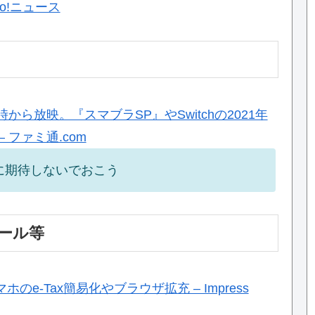
o!ニュース
日午前7時から放映。『スマブラSP』やSwitchの2021年
 ファミ通.com
手に期待しないでおこう
ール等
e-Tax簡易化やブラウザ拡充 – Impress