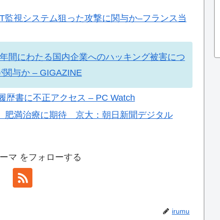
nのIT監視システム狙った攻撃に関与か–フランス当
3年間にわたる国内企業へのハッキング被害につ
か – GIGAZINE
書に不正アクセス – PC Watch
、肥満治療に期待 京大：朝日新聞デジタル
ーマ をフォローする
irumu