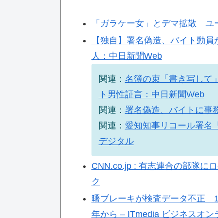
「ガラケー女」とデマ拡散 ユ
【独自】署名偽造、バイト動員
人：中日新聞Web
関連：
名簿の束「書き写して
ト男性証言：中日新聞Web
関連：
署名偽造、バイトに事務
関連：
愛知知事リコール署名
デジタル
CNN.co.jp : 有志連合の
ク
曙ブレーキが検査データ不正 1
年から – ITmedia ビジネスオ