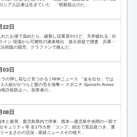
たロシア人記者は生きていた 「暗殺阻止のた...
月22日
入れたお湯で温めたら…破裂し従業員やけど、天井破れる : 社
聞オンライン 現場から可燃性の液体検出 放火容疑で捜査 兵庫・
憲法初版の競売、クラファンで挑んだ...
月03日
クラの押し花など見つかる | NHKニュース 「金を出せ」では
組がかつらと髪の毛を強奪― スポニチ Sponichi Annex
殊詐欺防止へ、加害者の...
月08日
倒木と衝突、鹿児島県内で停車…熊本―鹿児島中央間の一部で
・セキュリティ等 全175カ所「コンプ」続出で景品底つき、運
まさかの活況 - 産経ニュースその他 F...