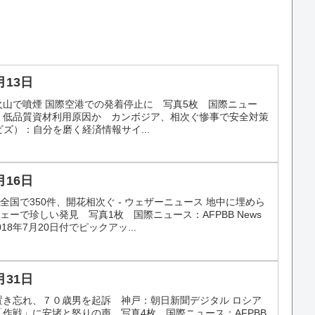
月13日
火山で噴煙 国際空港での発着停止に 写真5枚 国際ニュー
ル倒壊、低品質資材利用原因か カンボジア、相次ぐ惨事で安全対策
ケイビズ）：自分を磨く経済情報サイ...
月16日
 全国で350件、開花相次ぐ - ウェザーニュース 地中に埋めら
ーで珍しい発見 写真1枚 国際ニュース：AFPBB News
8年7月20日付でピックアッ...
月31日
置き忘れ、７０歳男を起訴 神戸：朝日新聞デジタル ロシア
「作戦」に安堵と怒りの声 写真4枚 国際ニュース：AFPBB