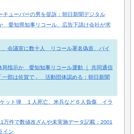
ーチューバーの男を提訴：朝日新聞デジタル
か 愛知県知事リコール、広告下請け会社が求
」、会議室に数十人 リコール署名偽造、バイ
局指示か 愛知知事リコール運動 ｜ 共同通信
「一部は佐賀で」 活動団体認める：朝日新聞
部隊にロケット弾 １人死亡、米兵など６人負傷 イラ
1万件で数値改ざんや未実施データ記載：2001
ンライン