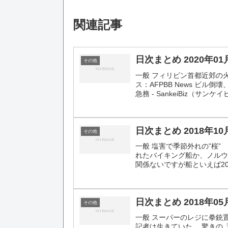
関連記事
日次まとめ 2020年01
その他
一般 フィリピン首都近郊の
ス：AFPBB News ビ
急務 - SankeiBiz（サン
日次まとめ 2018年10
その他
一般 塩害で季節外れの”桜”
れたバイキング船か、ノルウェ
関係ないですが船といえば201
日次まとめ 2018年05
その他
一般 スーパーのレジに拳銃
記者は生きていた… 驚きの