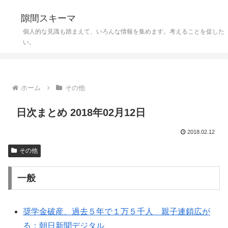
隙間スキーマ
個人的な見識も踏まえて、いろんな情報を集めます。考えることを促した
い。
ホーム
その他
日次まとめ 2018年02月12日
2018.02.12
その他
一般
奨学金破産、過去５年で１万５千人 親子連鎖広が
る：朝日新聞デジタル