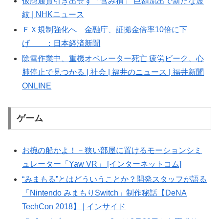
仮想通貨引き出せず「含み損」 巨額流出で新たな波
紋 | NHKニュース
ＦＸ規制強化へ 金融庁、証拠金倍率10倍に下
げ ：日本経済新聞
除雪作業中、重機オペレーター死亡 疲労ピーク、心
肺停止で見つかる | 社会 | 福井のニュース | 福井新聞
ONLINE
ゲーム
お椀の船かよ！－狭い部屋に置けるモーションシミ
ュレーター「Yaw VR」 [インターネットコム]
“みまもる”とはどういうことか？開発スタッフが語る
「Nintendo みまもりSwitch」制作秘話【DeNA
TechCon 2018】 | インサイド