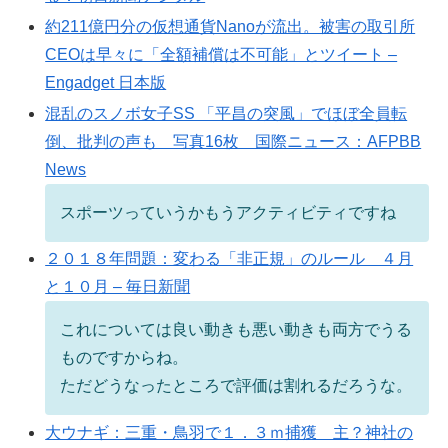
約211億円分の仮想通貨Nanoが流出。被害の取引所
CEOは早々に「全額補償は不可能」とツイート –
Engadget 日本版
混乱のスノボ女子SS 「平昌の突風」でほぼ全員転
倒、批判の声も 写真16枚 国際ニュース：AFPBB
News
スポーツっていうかもうアクティビティですね
２０１８年問題：変わる「非正規」のルール ４月
と１０月 – 毎日新聞
これについては良い動きも悪い動きも両方でうる
ものですからね。
ただどうなったところで評価は割れるだろうな。
大ウナギ：三重・鳥羽で１．３ｍ捕獲 主？神社の