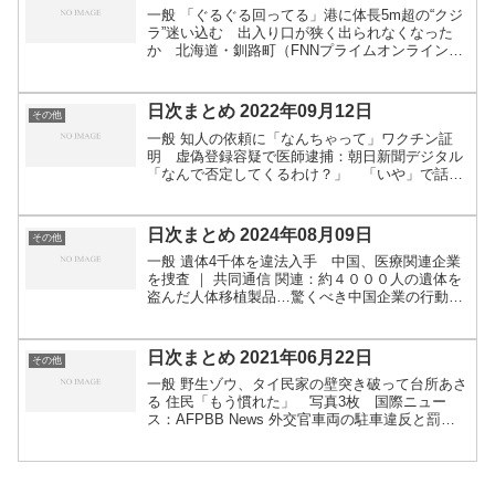
一般 「ぐるぐる回ってる」港に体長5m超の“クジ
ラ”迷い込む 出入り口が狭く出られなくなった
か 北海道・釧路町（FNNプライムオンライン）
- Yahoo!ニュース 生活保護費を盛岡市のミスで５
０年超過大支給か、返還求める市方針に「責任転
嫁...
日次まとめ 2022年09月12日
その他
一般 知人の依頼に「なんちゃって」ワクチン証
明 虚偽登録容疑で医師逮捕：朝日新聞デジタル
「なんで否定してくるわけ？」 「いや」で話し
始める人に衝撃の事実、実は方言だった？ 専門
家に聞くと（withnews） - Yahoo!ニュース 「も...
日次まとめ 2024年08月09日
その他
一般 遺体4千体を違法入手 中国、医療関連企業
を捜査 ｜ 共同通信 関連：約４０００人の遺体を
盗んだ人体移植製品…驚くべき中国企業の行動
（中央日報日本語版） - Yahoo!ニュース アメリカ
の中学校が校則で黒の服装を禁止、理由は「うつ
病っ...
日次まとめ 2021年06月22日
その他
一般 野生ゾウ、タイ民家の壁突き破って台所あさ
る 住民「もう慣れた」 写真3枚 国際ニュー
ス：AFPBB News 外交官車両の駐車違反と罰金
「踏み倒し」、最多はロシア：朝日新聞デジタル
「不正が横行していて…」体育館に侵入し学校開
放23件...