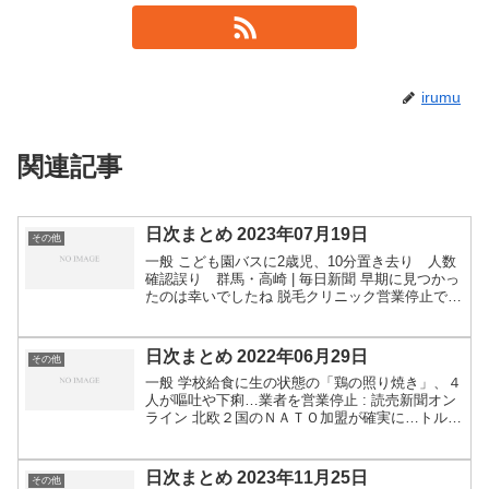
irumu
関連記事
日次まとめ 2023年07月19日
その他
一般 こども園バスに2歳児、10分置き去り 人数
確認誤り 群馬・高崎 | 毎日新聞 早期に見つかっ
たのは幸いでしたね 脱毛クリニック営業停止で提
訴 施術費返金求め、利用者100人 ｜ 共同通信
石川・加賀市のクマ 観光施設内で見つからず
「捜...
日次まとめ 2022年06月29日
その他
一般 学校給食に生の状態の「鶏の照り焼き」、４
人が嘔吐や下痢…業者を営業停止 : 読売新聞オン
ライン 北欧２国のＮＡＴＯ加盟が確実に…トルコ
が支持に転換 : 読売新聞オンライン 関連：
NATO、北欧2国の加盟認める ｜ 共同通信 教室に
クー...
日次まとめ 2023年11月25日
その他