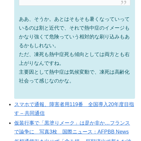
ああ、そうか。あとはそもそも暑くなっていって
いるのは割と近代で、それで熱中症のイメージも
かなり強くて危険っていう相対的な刷り込みもあ
るかもしれない。
ただ、凍死も熱中症死も傾向としては両方とも右
上がりなんですね。
主要因として熱中症は気候変動で、凍死は高齢化
社会って感じなのかな。
スマホで通報、障害者用119番 全国導入20年度目指
す – 共同通信
仮装行事で「黒塗りメーク」は是か非か…フランス
で論争に 写真3枚 国際ニュース：AFPBB News