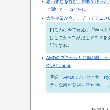
思わず息を呑む「樹脂で作った
に聞いた – ねとらぼ
大手企業が今、こぞってアニメCMを
口こみは今で言えば「Web上
はどこかって話だとアニメを
話ですね。
AMDのプロセッサに脆弱性、セ
CNET Japan
関連：
AMDのプロセッサ「Ry
ティ企業が公開 – ITmedia
隙間スキ