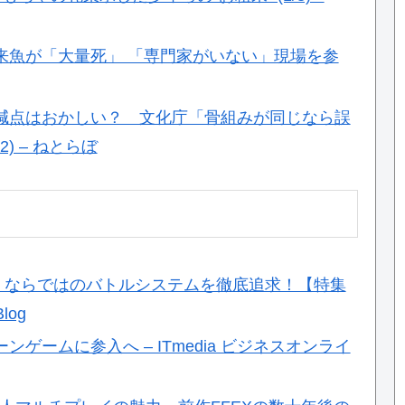
来魚が「大量死」 「専門家がいない」現場を参
減点はおかしい？ 文化庁「骨組みが同じなら誤
) – ねとらぼ
I』ならではのバトルシステムを徹底追求！【特集
log
ゲームに参入へ – ITmedia ビジネスオンライ