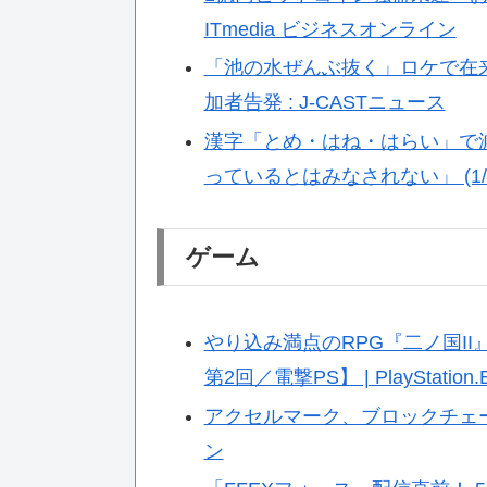
ITmedia ビジネスオンライン
「池の水ぜんぶ抜く」ロケで在
加者告発 : J-CASTニュース
漢字「とめ・はね・はらい」で
っているとはみなされない」 (1/2
ゲーム
やり込み満点のRPG『二ノ国I
第2回／電撃PS】 | PlayStation.B
アクセルマーク、ブロックチェーン
ン