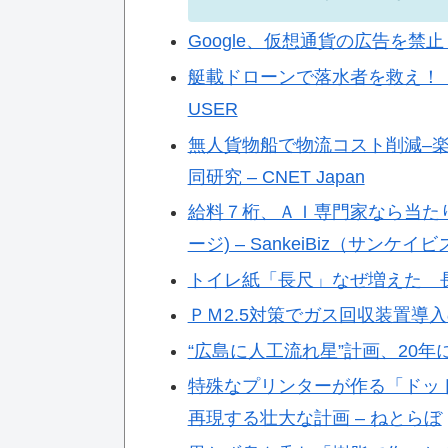
Google、仮想通貨の広告を禁止 6
艇載ドローンで落水者を救え！ ボートシ
USER
無人貨物船で物流コスト削減–
同研究 – CNET Japan
給料７桁、ＡＩ専門家なら当たり
ージ) – SankeiBiz（サンケイ
トイレ紙「長尺」なぜ増えた 
ＰＭ2.5対策でガス回収装置導入
“広島に人工流れ星”計画、20年に延
特殊なプリンターが作る「ドッ
再現する壮大な計画 – ねとらぼ