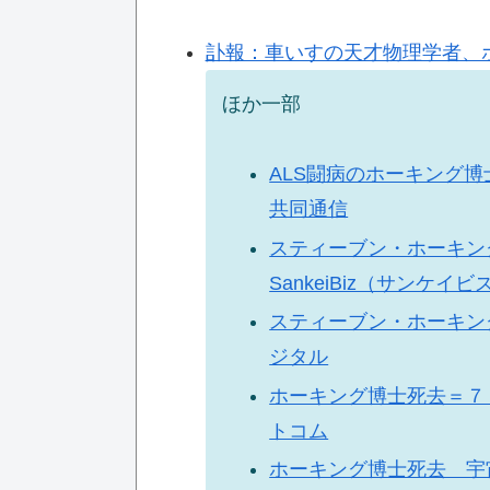
訃報：車いすの天才物理学者、ホ
ほか一部
ALS闘病のホーキング博
共同通信
スティーブン・ホーキン
SankeiBiz（サンケイビ
スティーブン・ホーキン
ジタル
ホーキング博士死去＝７
トコム
ホーキング博士死去 宇宙