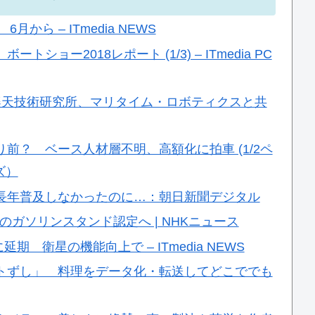
月から – ITmedia NEWS
ョー2018レポート (1/3) – ITmedia PC
楽天技術研究所、マリタイム・ロボティクスと共
前？ ベース人材層不明、高額化に拍車 (1/2ペ
ビズ）
長年普及しなかったのに…：朝日新聞デジタル
のガソリンスタンド認定へ | NHKニュース
期 衛星の機能向上で – ITmedia NEWS
トずし」 料理をデータ化・転送してどこででも