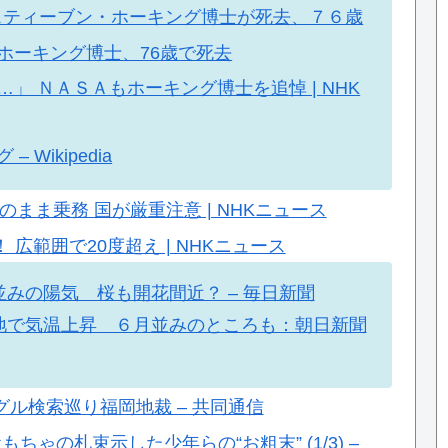
物理学者スティーブン・ホーキング博士が死去、７６歳
ホーキング博士、76歳で死去
」 ＮＡＳＡもホーキング博士を追悼 | NHK
Wikipedia
のまま乗務 国が厳重注意 | NHKニュース
広範囲で20度超え | NHKニュース
みの陽気 桜も開花間近？ – 毎日新聞
地で気温上昇 ６月並みのところも：朝日新聞
ル検索巡り福岡地裁 – 共同通信
ゃの札束示した少年らの“お粗末” (1/3) –