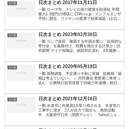
日次まとめ 2017年11月11日
その他
一般 ローマ市、トレビの泉の硬貨を財源化 年間
最大1.3億円の増収に CNN.co.jp : インフルエンザ
予防に懸念、ワクチンの変異で効果減退 - (1/2) 教
員免許：教諭が無免許で授業 申請忘れ、採用取
り消し - 毎日新聞 保護者によ...
日次まとめ 2023年03月30日
その他
一般 ロシア政府、撤退する外国企業に「自発的な
寄付金」を義務付け…戦費を捻出する計算か : 読
売新聞 マイナ保険証、病院対応遅れ 4月義務化
も4割間に合わず - 日本経済新聞 ヤフコメ投稿で
賠償命令 無罪の愛知製鋼元専務を侮辱 - 産経ニ
ュ...
日次まとめ 2020年05月19日
その他
一般 国勢調査、予定通り今秋に実施 総務相「延
期は考えていない」 ｜ 共同通信 警察署に車突っ
込む 公務執行妨害容疑で19歳少年逮捕：朝日新
聞デジタル WANLOK 『Amazonでの不当レビュ
ー被害』に関するお知らせ | WANLOK合同...
日次まとめ 2021年12月16日
その他
一般 水道管に作業員1人取り残される 水道管の
工事中に浸水 2人が自力で脱出も…救助活動
中 大阪府守口市（関西テレビ） - Yahoo!ニュー
ス 「余った生乳5000トンはバターにすれば廃棄
せずに済むのに」乳業業界の回答とは？（井出留
美） ...