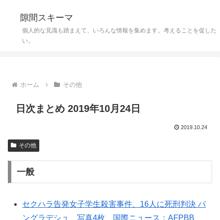
隙間スキーマ
個人的な見識も踏まえて、いろんな情報を集めます。考えることを促した
い。
ホーム
その他
日次まとめ 2019年10月24日
2019.10.24
その他
一般
セクハラ告発女子学生殺害事件、16人に死刑判決 バ
ングラデシュ 写真4枚 国際ニュース：AFPBB