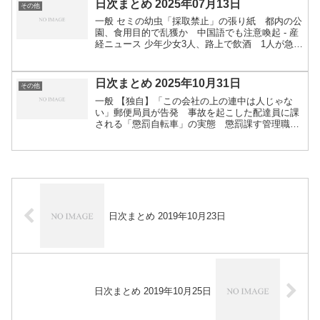
日次まとめ 2025年07月13日
その他
一般 セミの幼虫「採取禁止」の張り紙 都内の公
園、食用目的で乱獲か 中国語でも注意喚起 - 産
経ニュース 少年少女3人、路上で飲酒 1人が急性
アルコール中毒の疑い 沖縄・与那原署が補導
（沖縄タイムス） - Yahoo!ニュース 小学生に配
ら...
日次まとめ 2025年10月31日
その他
一般 【独自】「この会社の上の連中は人じゃな
い」郵便局員が告発 事故を起こした配達員に課
される「懲罰自転車」の実態 懲罰課す管理職も
「会社はバカだなー」と思いながら加担 ｜FNN
プライムオンライン 車で違反しなくても…自転車
の違反で車の免停...
日次まとめ 2019年10月23日
日次まとめ 2019年10月25日