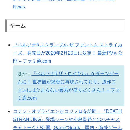
News
ゲーム
『ペルソナ5 スクランブル ザ ファントム ストライカ
ーズ』発売日が2020年2月20日に決定！ 最新PVも公
開 – ファミ通.com
ほか：
『ペルソナ5 ザ・ロイヤル』がダーツゲー
ムに！ 世界観が緻密に再現されており、原作フ
ァンにはたまらない要素が盛りだくさん！ – ファ
ミ通.com
コナン・オブライエンがコジプロを訪問！『DEATH
STRANDING』登場シーンや小島監督とのハチャメ
チャトークが公開 | Game*Spark – 国内・海外ゲーム