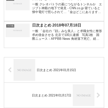
一般 クレオパトラの墓につながるトンネルか エ
ジプト神殿の地下で発見 - CNN.co.jp 寝ていると
懐中電灯で照らされて…「金はどこにあります
か」、木刀手に大声あげたら逃走 : 読売新聞オン
ライン 通報者から映像、10月200件 全国警...
日次まとめ 2018年07月18日
その他
一般 「会社の『顔』みな美人」と求職女性に整形
求め借金させる 北京で100人逮捕 写真1枚 国
際ニュース：AFPBB News 角材落下死亡、経営
者に有罪判決 業務上過失致死で福井地裁 | 社会 |
福井のニュース | 福井新聞ONLINE...
日次まとめ 2021年01月15日
日次まとめ 2021年01月17日