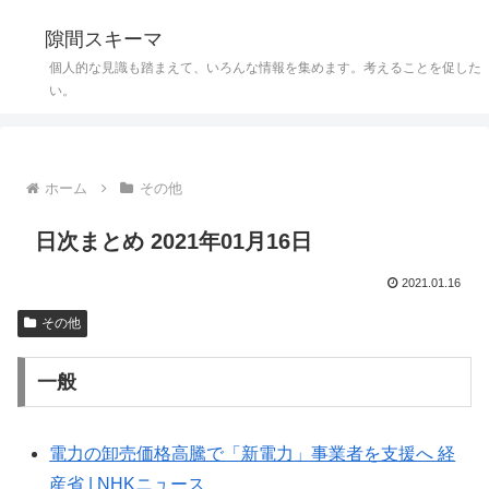
隙間スキーマ
個人的な見識も踏まえて、いろんな情報を集めます。考えることを促した
い。
ホーム
その他
日次まとめ 2021年01月16日
2021.01.16
その他
一般
電力の卸売価格高騰で「新電力」事業者を支援へ 経
産省 | NHKニュース