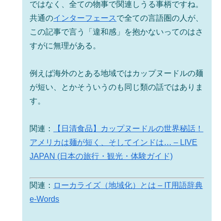
ではなく、全ての物事で関連しうる事柄ですね。
共通の
インターフェース
で全ての言語圏の人が、
この記事で言う「違和感」を抱かないってのはさ
すがに無理がある。
例えば海外のとある地域ではカップヌードルの麺
が短い、とかそういうのも同じ類の話ではありま
す。
関連：
【日清食品】カップヌードルの世界秘話！
アメリカは麺が短く、そしてインドは… – LIVE
JAPAN (日本の旅行・観光・体験ガイド)
関連：
ローカライズ（地域化）とは – IT用語辞典
e-Words