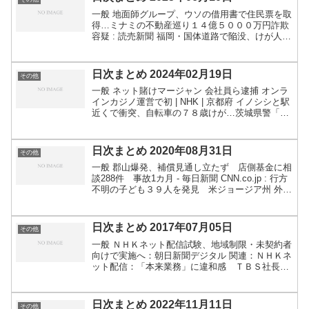
一般 地面師グループ、ウソの借用書で住民票を取
得…ミナミの不動産巡り１４億５０００万円詐欺
容疑 : 読売新聞 福岡・国体道路で陥没、けが人な
し 下水道工事中 飲食店並ぶ繁華街 | 毎日新聞
神戸市で道路に穴、一時通行止めに 取り換え予
定の上...
日次まとめ 2024年02月19日
その他
一般 ネット賭けマージャン 会社員ら逮捕 オンラ
インカジノ運営で初 | NHK | 京都府 イノシシと駅
近くで衝突、自転車の７８歳けが…茨城県警「街
中で見かけることなかった」 : 読売新聞 ほか(栃
木)：イノシシに襲われ７０代男性けが…散歩...
日次まとめ 2020年08月31日
その他
一般 郡山爆発、補償見通し立たず 店側基金に相
談288件 事故1カ月 - 毎日新聞 CNN.co.jp : 行方
不明の子ども３９人を発見 米ジョージア州 外務
省に気象観測器落下 風に流されたか ｜ 共同通
信 【映像】凧のひもに絡まって宙に舞...
日次まとめ 2017年07月05日
その他
一般 ＮＨＫネット配信試験、地域制限・未契約者
向けで実施へ：朝日新聞デジタル 関連：ＮＨＫネ
ット配信：「本来業務」に違和感 ＴＢＳ社長苦
言 - 毎日新聞 CNN.co.jp : 赤ちゃんの健康カー
ド、性別明記せず発行 カナダ これは新しい動...
日次まとめ 2022年11月11日
その他