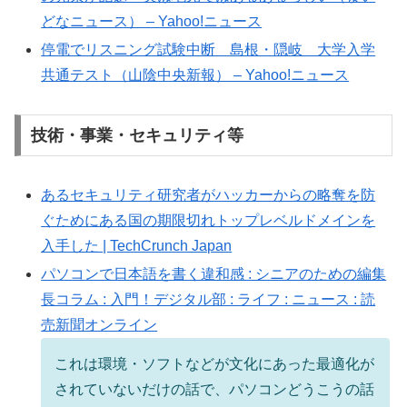
どなニュース） – Yahoo!ニュース
停電でリスニング試験中断 島根・隠岐 大学入学
共通テスト（山陰中央新報） – Yahoo!ニュース
技術・事業・セキュリティ等
あるセキュリティ研究者がハッカーからの略奪を防
ぐためにある国の期限切れトップレベルドメインを
入手した | TechCrunch Japan
パソコンで日本語を書く違和感 : シニアのための編集
長コラム : 入門！デジタル部 : ライフ : ニュース : 読
売新聞オンライン
これは環境・ソフトなどが文化にあった最適化が
されていないだけの話で、パソコンどうこうの話