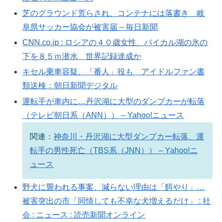
芝のグラウンド荒らされ、コンテナには落書き 岐
阜県サッカー協会が被害届 – 毎日新聞
CNN.co.jp : ロシアの４０歳女性、バイカル湖の氷の
下を８５ｍ潜水 世界記録達成か
キセル乗車容疑、「番人」役も アイドルファン書
類送検：朝日新聞デジタル
運転手が車内に…丹沢湖に大型のダンプカーが転落
（テレビ朝日系（ANN）） – Yahoo!ニュース
関連：
神奈川・丹沢湖に大型ダンプカー転落、運
転手の男性死亡（TBS系（JNN）） – Yahoo!ニ
ュース
野犬に襲われる事案、減らない理由は「餌やり」…
被害突出の市「同情しても不幸な犬増えるだけ」 : 社
会 : ニュース : 読売新聞オンライン