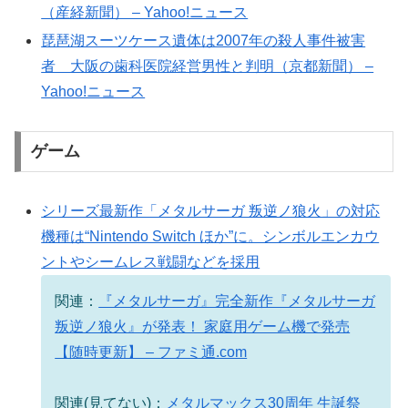
（産経新聞） – Yahoo!ニュース
琵琶湖スーツケース遺体は2007年の殺人事件被害
者 大阪の歯科医院経営男性と判明（京都新聞） –
Yahoo!ニュース
ゲーム
シリーズ最新作「メタルサーガ 叛逆ノ狼火」の対応
機種は“Nintendo Switch ほか”に。シンボルエンカウ
ントやシームレス戦闘などを採用
関連：
『メタルサーガ』完全新作『メタルサーガ
叛逆ノ狼火』が発表！ 家庭用ゲーム機で発売
【随時更新】 – ファミ通.com
関連(見てない)：
メタルマックス30周年 生誕祭