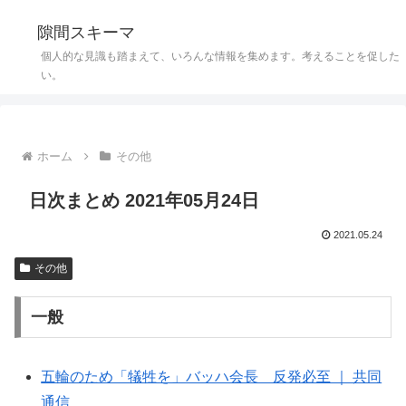
隙間スキーマ
個人的な見識も踏まえて、いろんな情報を集めます。考えることを促した
い。
ホーム
その他
日次まとめ 2021年05月24日
2021.05.24
その他
一般
五輪のため「犠牲を」バッハ会長 反発必至 ｜ 共同
通信