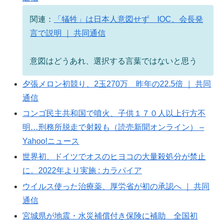
関連：
「犠牲」は日本人意図せず IOC、会長発
言で説明 ｜ 共同通信
意図はどうあれ、選択する言葉ではないと思う
夕張メロン初競り、2玉270万 昨年の22.5倍 ｜ 共同
通信
コンゴ民主共和国で噴火、子供１７０人以上行方不
明…刑務所脱走で射殺も（読売新聞オンライン） –
Yahoo!ニュース
世界初、ドイツでオスのヒヨコの大量殺処分が禁止
に。2022年より実施 : カラパイア
ウイルス使った治療薬、厚労省が初の承認へ ｜ 共同
通信
宮城県が地震・水災補償付き保険に補助 全国初