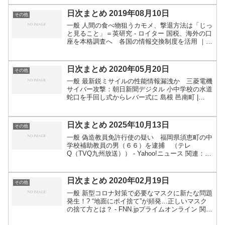
Microsoftが「給与振込口座がいつの間にか見知ら
ぬ口...
日次まとめ 2019年08月10日
その他
一般 人間の食べ物狙うカモメ、撃退方法は「じっ
と見ること」＝英研究 - ロイター 国税、海外の口
座を本格調査へ 各国の情報交換制度を活用 ｜
共同通信 東邦亜鉛 有害金属くずを転売 庭や公園
などで使用 群馬 | NHKニュース 北海道の「道...
日次まとめ 2020年05月20日
その他
一般 最新鋭ミサイルの性能情報漏洩か 三菱電機
サイバー攻撃：朝日新聞デジタル 小中学校の水道
蛇口を手回し式からレバー式に 島根 邑南町 |
NHKニュース 900年前の欧州の大飢饉、浅間山が
原因？ 氷河に痕跡：朝日新聞デジタル 新型コロ
ナで...
日次まとめ 2025年10月13日
その他
一般 偽造教員免許行使の疑い 福岡県須恵町の中
学校補助教員の男（６６）を逮捕 （テレ
Q（TVQ九州放送）） - Yahoo!ニュース 関連：教
員免許偽造の60代男 過去に児童買春の罪で有罪
確定 免許失効後、改名か - 産経ニュース関連：
性暴...
日次まとめ 2020年02月19日
その他
一般 新型コロナ対策で必要なマスクに新たな問題
発生！? “地面にポイ捨て”が頻発…正しいマスク
の捨て方とは？ - FNN.jpプライムオンライン 関
連：スマホに付いたウイルスで... 新型肺炎 感染