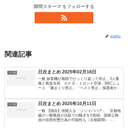
隙間スキーマ をフォローする
irumu
関連記事
日次まとめ 2025年02月18日
その他
一般 旅客機が着陸でひっくり返って停止、3人重
傷と救急当局 カナダ・トロント空港 - BBCニュ
ース 「腕まくり禁止」「ベスト禁止」保護者から
悲鳴が上がった理不尽すぎるブラック校則の数々
…市の学校教育課が話す意外な校則の決まり方
（集英社オン...
日次まとめ 2025年10月11日
その他
一般 【独自】傍聴人を「ジジイババア」 京都地
裁の一般職員が法廷での騒ぎをX投稿、国家公務
員の信用失墜行為の可能性も（京都新聞） -
Yahoo!ニュース技術・事業・セキュリティ等