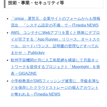
技術・事業・セキュリティ等
「omiai」運営元、企業サイトのフォームからも情報
流出 「システム設定の不備」で – ITmedia NEWS
AWS、コンテナにWebアプリを置くと簡単にデプロ
イが完了する「App Runner」リリース。オートスケ
ール、ロードバランス、証明書の管理などすべてお
まかせ － Publickey
欧州宇宙機関が月に人工衛星網を構築して月面ネッ
トワークを提供するプロジェクト「Moonlight」を発
表 – GIGAZINE
小学校教員がSMSフィッシング被害に 学級名簿な
どを保存したクラウドストレージの個人アカウント
が奪われる – ITmedia NEWS