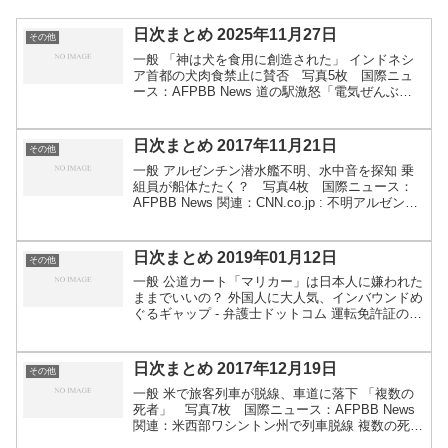
日次まとめ 2025年11月27日
その他
一般 「神は犬を食用に創造された」 インドネシ
ア首都の犬肉食禁止に賛否 写真5枚 国際ニュ
ース：AFPBB News 道の駅激怒「電気ぜんぶ消
します！」"異例"の徹底対策を実施！ 同様の「走
り屋集結スポット化」で"迷惑行為"に悩む施設
も… ...
日次まとめ 2017年11月21日
その他
一般 アルゼンチン潜水艦不明、水中音を探知 乗
組員が船体たたく？ 写真4枚 国際ニュース：
AFPBB News 関連：CNN.co.jp : 不明アルゼンチ
ン潜水艦、「物音」探知不発 酸素尽きる恐れも
- (1/2)関連：消息不明の潜水艦が...
日次まとめ 2019年01月12日
その他
一般 公道カート「マリカー」は日本人に嫌われた
ままでいいの？ 外国人に大人気、インバウンドめ
ぐるギャップ - 弁護士ドットコム 運転免許証の偽
造、海外サイト野放し 大きさや形は本物と酷
似、悪用の犯罪相次ぐ - 毎日新聞技術・事業等 コ
インチ...
日次まとめ 2017年12月19日
その他
一般 米で旅客列車が脱線、車道に落下 「複数の
死者」 写真7枚 国際ニュース：AFPBB News
関連：米西部ワシントン州で列車脱線 複数の死傷
者 | NHKニュース関連：CNN.co.jp : 米アムトラッ