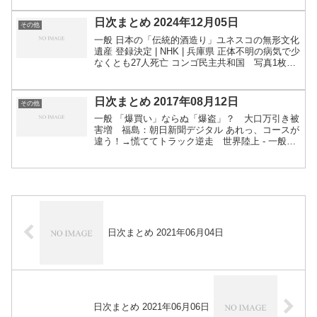
ク事故、調査チームは速度や線路...
日次まとめ 2024年12月05日
その他
一般 日本の「伝統的酒造り」ユネスコの無形文化
遺産 登録決定 | NHK | 兵庫県 正体不明の病気で少
なくとも27人死亡 コンゴ民主共和国 写真1枚
国際ニュース：AFPBB News 関連：インフルエ
ンザに似た原因不明の病気で79人死亡...
日次まとめ 2017年08月12日
その他
一般 「爆買い」ならぬ「爆盗」？ 大口万引き被
害増 福島：朝日新聞デジタル あれっ、コースが
違う！→慌ててトラック逆走 世界陸上 - 一般ス
ポーツ,テニス,バスケット,ラグビー,アメフット,
格闘技,陸上：朝日新聞デジタル それでも４位っ
ての...
日次まとめ 2021年06月04日
日次まとめ 2021年06月06日