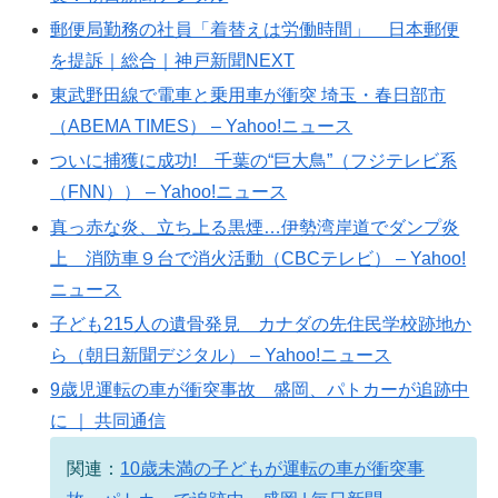
郵便局勤務の社員「着替えは労働時間」 日本郵便
を提訴｜総合｜神戸新聞NEXT
東武野田線で電車と乗用車が衝突 埼玉・春日部市
（ABEMA TIMES） – Yahoo!ニュース
ついに捕獲に成功! 千葉の“巨大鳥”（フジテレビ系
（FNN）） – Yahoo!ニュース
真っ赤な炎、立ち上る黒煙…伊勢湾岸道でダンプ炎
上 消防車９台で消火活動（CBCテレビ） – Yahoo!
ニュース
子ども215人の遺骨発見 カナダの先住民学校跡地か
ら（朝日新聞デジタル） – Yahoo!ニュース
9歳児運転の車が衝突事故 盛岡、パトカーが追跡中
に ｜ 共同通信
関連：
10歳未満の子どもが運転の車が衝突事