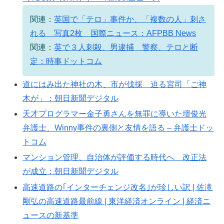
関連：
英国で「テロ」事件か、「複数の人」刺さ
れる 写真2枚 国際ニュース：AFPBB News
関連：
英で３人刺殺、男逮捕 警察、テロと断
定：時事ドットコム
道にはみ出た神社の木、市が伐採 迫る宮司「ご神
木が」：朝日新聞デジタル
天才プログラマー金子勇さんを無罪に導いた壇俊光
弁護士、Winny事件の裏側と友情を語る – 弁護士ドッ
トコム
マンション管理、自治体が評価する時代へ 改正法
が成立：朝日新聞デジタル
高速道路の｢インターチェンジ改名｣が珍しい訳 | 佐滝
剛弘の高速道路最前線 | 東洋経済オンライン | 経済ニ
ュースの新基準