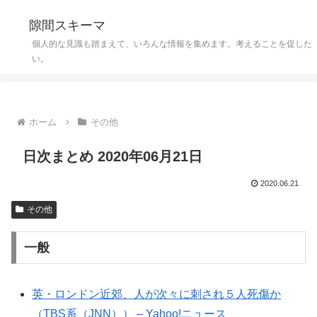
隙間スキーマ
個人的な見識も踏まえて、いろんな情報を集めます。考えることを促した
い。
ホーム
その他
日次まとめ 2020年06月21日
2020.06.21
その他
一般
英・ロンドン近郊、人が次々に刺され５人死傷か
（TBS系（JNN）） – Yahoo!ニュース