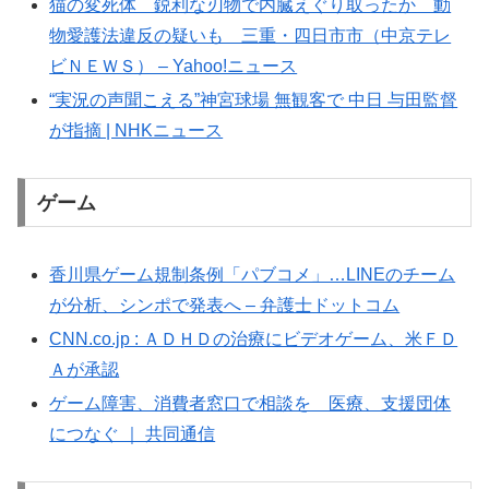
猫の変死体 鋭利な刃物で内臓えぐり取ったか 動
物愛護法違反の疑いも 三重・四日市市（中京テレ
ビＮＥＷＳ） – Yahoo!ニュース
“実況の声聞こえる”神宮球場 無観客で 中日 与田監督
が指摘 | NHKニュース
ゲーム
香川県ゲーム規制条例「パブコメ」…LINEのチーム
が分析、シンポで発表へ – 弁護士ドットコム
CNN.co.jp : ＡＤＨＤの治療にビデオゲーム、米ＦＤ
Ａが承認
ゲーム障害、消費者窓口で相談を 医療、支援団体
につなぐ ｜ 共同通信