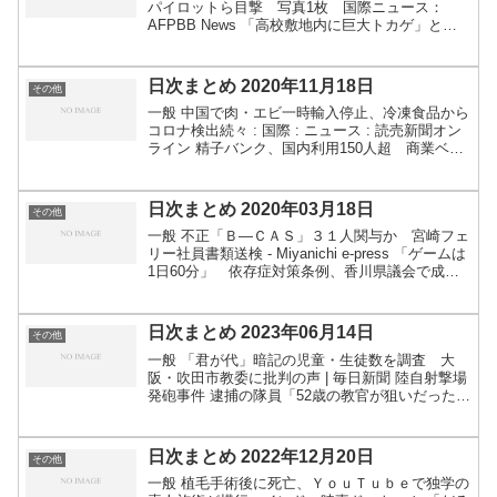
パイロットら目撃 写真1枚 国際ニュース：
AFPBB News 「高校敷地内に巨大トカゲ」と通
報、警察と飼い主が捕獲…体長約８０センチ : 社
会 : ニュース : 読売新聞オンライン コンビニ店...
日次まとめ 2020年11月18日
その他
一般 中国で肉・エビ一時輸入停止、冷凍食品から
コロナ検出続々 : 国際 : ニュース : 読売新聞オン
ライン 精子バンク、国内利用150人超 商業ベー
ス、議論先送り ｜ 共同通信 YouTubeで広告収
入 陸上自衛隊の隊員、兼業で懲戒処分（...
日次まとめ 2020年03月18日
その他
一般 不正「Ｂ―ＣＡＳ」３１人関与か 宮崎フェ
リー社員書類送検 - Miyanichi e-press 「ゲームは
1日60分」 依存症対策条例、香川県議会で成
立 全国初 - 毎日新聞 関連：香川県の「ネット・
ゲーム依存症対策条例」が可決 -...
日次まとめ 2023年06月14日
その他
一般 「君が代」暗記の児童・生徒数を調査 大
阪・吹田市教委に批判の声 | 毎日新聞 陸自射撃場
発砲事件 逮捕の隊員「52歳の教官が狙いだった」
| NHK | 自衛隊 関連：逮捕の候補生、52歳教官狙
ったか 警務隊と岐阜県警が合同捜査 小銃...
日次まとめ 2022年12月20日
その他
一般 植毛手術後に死亡、ＹｏｕＴｕｂｅで独学の