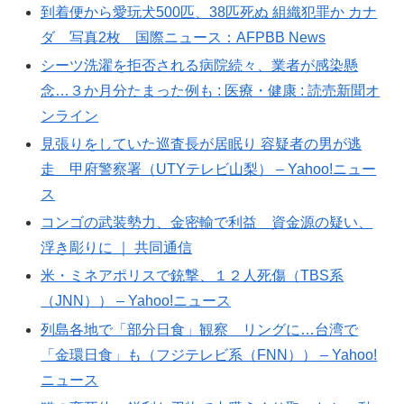
到着便から愛玩犬500匹、38匹死ぬ 組織犯罪か カナ
ダ 写真2枚 国際ニュース：AFPBB News
シーツ洗濯を拒否される病院続々、業者が感染懸
念…３か月分たまった例も : 医療・健康 : 読売新聞オ
ンライン
見張りをしていた巡査長が居眠り 容疑者の男が逃
走 甲府警察署（UTYテレビ山梨） – Yahoo!ニュー
ス
コンゴの武装勢力、金密輸で利益 資金源の疑い、
浮き彫りに ｜ 共同通信
米・ミネアポリスで銃撃、１２人死傷（TBS系
（JNN）） – Yahoo!ニュース
列島各地で「部分日食」観察 リングに…台湾で
「金環日食」も（フジテレビ系（FNN）） – Yahoo!
ニュース