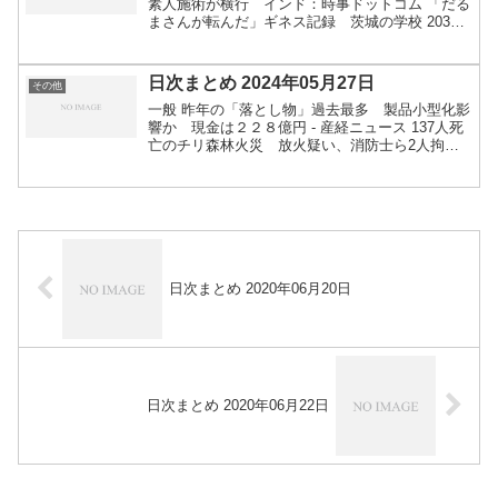
素人施術が横行 インド：時事ドットコム 「だる
まさんが転んだ」ギネス記録 茨城の学校 2039
人で挑戦（FNNプライムオンライン（フジテレビ
系）） - Yahoo!ニュース 福島県郡山市中心部で...
日次まとめ 2024年05月27日
その他
一般 昨年の「落とし物」過去最多 製品小型化影
響か 現金は２２８億円 - 産経ニュース 137人死
亡のチリ森林火災 放火疑い、消防士ら2人拘束
｜ 共同通信 あくまで疑いとはいえ、事実だった
らまぁひどい話だな・・・ ハト餌やりに“フンガ
イ”...
日次まとめ 2020年06月20日
日次まとめ 2020年06月22日