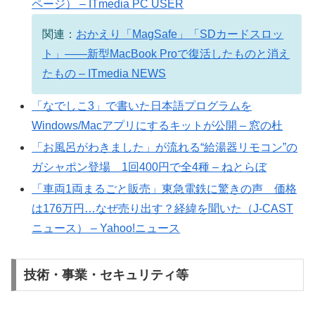
ページ） – ITmedia PC USER
関連：
おかえり「MagSafe」「SDカードスロッ
ト」――新型MacBook Proで復活したものと消え
たもの – ITmedia NEWS
「なでしこ3」で書いた日本語プログラムを
Windows/Macアプリにするキットが公開 – 窓の杜
「お風呂がわきました」が流れる“給湯器リモコン”の
ガシャポン登場 1回400円で全4種 – ねとらぼ
「車両1両まるごと販売」東急電鉄に驚きの声 価格
は176万円…なぜ売り出す？経緯を聞いた（J-CAST
ニュース） – Yahoo!ニュース
技術・事業・セキュリティ等