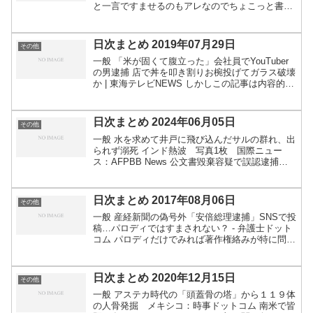
と一言ですませるのもアレなのでちょこっと書き
ますが、根本的には山間に電波が届くようにして
いる通信会社や、地図アプリを作成・改善、地図
のデータを日夜収集...
日次まとめ 2019年07月29日
その他
一般 「米が固くて腹立った」会社員でYouTuber
の男逮捕 店で丼を叩き割りお椀投げてガラス破壊
か | 東海テレビNEWS しかしこの記事は内容的に
YouTuberであることは関係あるんだろうか こん
な小さな用水路で、なぜ人は次々と溺れる...
日次まとめ 2024年06月05日
その他
一般 水を求めて井戸に飛び込んだサルの群れ、出
られず溺死 インド熱波 写真1枚 国際ニュー
ス：AFPBB News 公文書毀棄容疑で誤認逮捕
大阪府警、40代男性釈放 ｜ 共同通信 きょうだい
で暴力含むいじめ受け「たすけてください」…学
校の...
日次まとめ 2017年08月06日
その他
一般 産経新聞の偽号外「安倍総理逮捕」SNSで投
稿…パロディではすまされない？ - 弁護士ドット
コム パロディだけでみれば著作権絡みが特に問題
視されますが、それはそれとして今回の件につい
ては確かに名誉棄損等、別な観点での問題が含ま
れてますね...
日次まとめ 2020年12月15日
その他
一般 アステカ時代の「頭蓋骨の塔」から１１９体
の人骨発掘 メキシコ：時事ドットコム 南米で皆