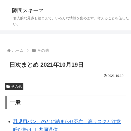
隙間スキーマ
個人的な見識も踏まえて、いろんな情報を集めます。考えることを促した
い。
ホーム
その他
日次まとめ 2021年10月19日
2021.10.19
その他
一般
乳児用パン、のどに詰まらせ死亡 高リスクと注意
呼び掛け ｜ 共同通信