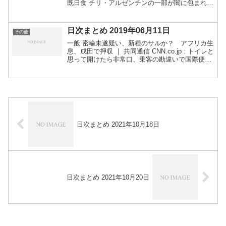
既日食 チリ・アルゼンチンの一部が闇に包まれ
る 写真14枚 国際ニュース：AFPBB News 東
京五輪・パラ 「中止すべき」が「開催すべき」を
上回...
日次まとめ 2019年06月11日
その他
一般 密輸未遂疑い、新種のサルか？ アフリカ生
息、成田で押収 ｜ 共同通信 CNN.co.jp : トイレと
思って開けたら非常口、乗客の勘違いで国際便に
大幅な遅れ 「犬用マスク」の効果は？ 付け心地
は？ PM2.5汚染度が第2位の韓国 - ...
日次まとめ 2021年10月18日
日次まとめ 2021年10月20日