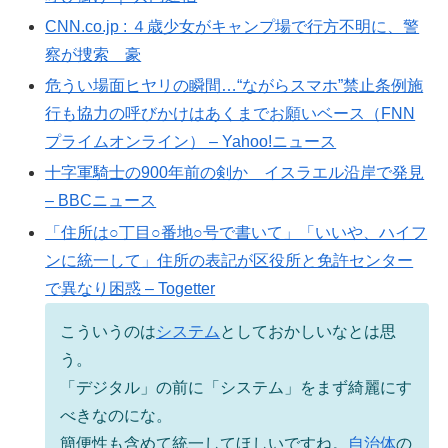
CNN.co.jp : ４歳少女がキャンプ場で行方不明に、警
察が捜索 豪
危うい場面ヒヤリの瞬間…“ながらスマホ”禁止条例施
行も協力の呼びかけはあくまでお願いベース（FNN
プライムオンライン） – Yahoo!ニュース
十字軍騎士の900年前の剣か イスラエル沿岸で発見
– BBCニュース
「住所は○丁目○番地○号で書いて」「いいや、ハイフ
ンに統一して」住所の表記が区役所と免許センター
で異なり困惑 – Togetter
こういうのは
システム
としておかしいなとは思
う。
「デジタル」の前に「システム」をまず綺麗にす
べきなのにな。
簡便性も含めて統一してほしいですね。
自治体
の