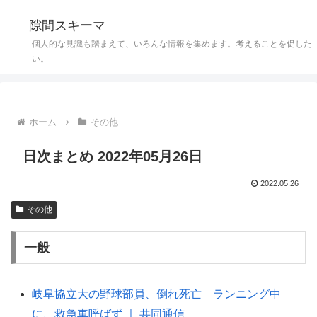
隙間スキーマ
個人的な見識も踏まえて、いろんな情報を集めます。考えることを促した
い。
ホーム
その他
日次まとめ 2022年05月26日
2022.05.26
その他
一般
岐阜協立大の野球部員、倒れ死亡 ランニング中
に、救急車呼ばず ｜ 共同通信