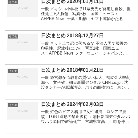
日次まとめ 2020年01月11日
その他
一般 メキシコ小学校で11歳男児が発砲し自殺、担
任死亡 6人負傷 写真6枚 国際ニュース：
AFPBB News 千葉・船橋 ヤマト運輸かたる電
話に注意 「伝票濡れて読めない」個人情報聞き
出す - ITmedia ビジネスオンライン ゲームア...
日次まとめ 2018年12月27日
その他
一般 ネット上で恋に落ちるな 不法入国で服役の
印男性、釈放後に忠告 写真1枚 国際ニュー
ス：AFPBB News ファーウェイ・ジャパンよ
り 日本の皆様へ｜ファーウェイ・ジャパンのプ
レスリリース 雪崩で40分雪に埋もれた少年が生還
仏アルプ...
日次まとめ 2018年01月21日
その他
一般 経営難かつ教育の質低い私大、補助金大幅削
減へ 文科省：朝日新聞デジタル CNN.co.jp : 沈
没タンカーが原油汚染、パリの面積大に 東シナ
海 - (1/2) バリ島で「ごみ緊急事態」 観光客に人
気のビーチも 写真5枚 国際ニュース...
日次まとめ 2024年02月03日
その他
一般 虹色のピアス着用で女性逮捕 ロシアで波
紋、LGBT運動の禁止後初 ：朝日新聞デジタル パ
ワハラ原因で教諭死亡 宮城県立高、上司を停職
3カ月 - 日本経済新聞 「日本人がわれわれに合わ
せるべき」埼玉県の「クルド人問題」当事者らに
話を聞く...