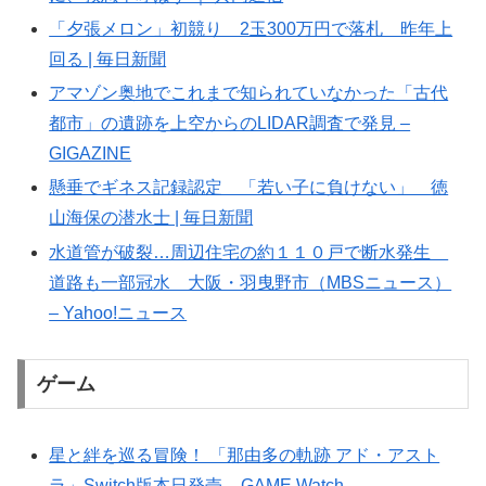
「夕張メロン」初競り 2玉300万円で落札 昨年上
回る | 毎日新聞
アマゾン奥地でこれまで知られていなかった「古代
都市」の遺跡を上空からのLIDAR調査で発見 –
GIGAZINE
懸垂でギネス記録認定 「若い子に負けない」 徳
山海保の潜水士 | 毎日新聞
水道管が破裂…周辺住宅の約１１０戸で断水発生
道路も一部冠水 大阪・羽曳野市（MBSニュース）
– Yahoo!ニュース
ゲーム
星と絆を巡る冒険！ 「那由多の軌跡 アド・アスト
ラ」Switch版本日発売 – GAME Watch