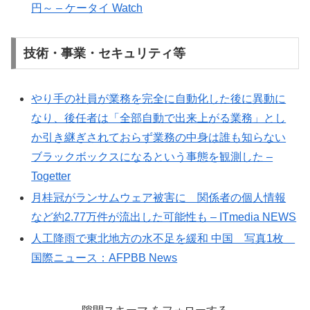
円～ – ケータイ Watch
技術・事業・セキュリティ等
やり手の社員が業務を完全に自動化した後に異動に
なり、後任者は「全部自動で出来上がる業務」とし
か引き継ぎされておらず業務の中身は誰も知らない
ブラックボックスになるという事態を観測した –
Togetter
月桂冠がランサムウェア被害に 関係者の個人情報
など約2.77万件が流出した可能性も – ITmedia NEWS
人工降雨で東北地方の水不足を緩和 中国 写真1枚
国際ニュース：AFPBB News