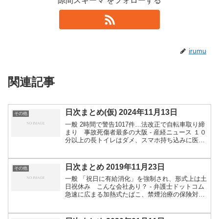
隙間スキーマ をフォローする
irumu
関連記事
日次まとめ(仮) 2024年11月13日
その他
一般 2時間で警告1017件…法改正で自転車取り締
まり 事故死傷者最多の大阪 - 産経ニュース １０
分以上の長トイレはダメ、スマホ持ち込みに医師
が警鐘 米 - CNN.co.jp トイレの便器に座る時間
が長引けば、痔（じ）を患ったり骨盤の筋...
日次まとめ 2019年11月23日
その他
一般 「祝日に有給消化」を強制され、形式上は土
日祝休み こんな会社あり？ - 弁護士ドットコム
急速に広まる加熱式たばこ、禁煙治療の保険対象
に：朝日新聞デジタル CNN.co.jp : 後ろ向きの車
が何度もぐるぐる、「運転手」は犬だった 米...