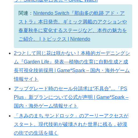
関連：
Nintendo Switch『那由多の軌跡 アド・ア
ストラ』本日発売。ギミック満載のアクションや
春夏秋冬に変化するステージなど、本作の魅力を
ご紹介。 | トピックス | Nintendo
2つとして同じ花は咲かない！本格的ガーデニングシ
ム『Garden Life』発表―植物の生育に自動生成と成
長可視化技術採用 | Game*Spark – 国内・海外ゲーム
情報サイト
アップグレード時のセール分請求は“不具合”…「PS
Plus」新プランについて公式が声明 | Game*Spark –
国内・海外ゲーム情報サイト
「きみのまち サンドロック」のアーリーアクセスが
スタート。現代技術が破壊された世界に残る，砂漠
の街での生活を描く