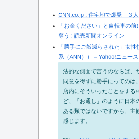
CNN.co.jp : 住宅地で爆
「お金ください」と自転車の前
奪う : 読売新聞オンライン
「勝手にご飯減らされた」女性
系（ANN）） – Yahoo!ニュース
法的な側面で言うのならば、
同意を得ずに勝手にってのは
店内にそういったことをする
ど、「お通し」のように日本
ある類ではないですから、主
感じます。