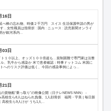
月16日
列車に金の延べ棒の忘れ物、時価２千万円 スイス 生活保護申請の男が
女性職員は指骨折 : 国内 : ニュース : 読売新聞オンライ
文明が銀河系内...
月03日
イト１０以上、オッズ１００倍超も…規制困難で専門家は法整
ンフル、乳牛から感染か 米で患者確認：時事ドットコム 米国に
トへのリスク評価は低く、今回の感染事例によっ...
月21日
貨物船“乗っ取り”の映像公開（日テレNEWS NNN） -
込み高校生ら8人はねられ負傷、1人顔骨折 福岡・宇美 | 毎日新
高校生ら9人けが うち1人...