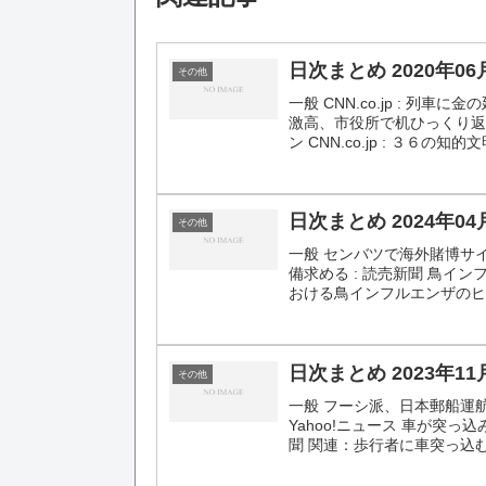
日次まとめ 2020年06
その他
一般 CNN.co.jp : 
激高、市役所で机ひっくり返す…
ン CNN.co.jp : ３６の知的
日次まとめ 2024年04
その他
一般 センバツで海外賭博サ
備求める : 読売新聞 鳥イ
おける鳥インフルエンザのヒ
日次まとめ 2023年11
その他
一般 フーシ派、日本郵船運航の
Yahoo!ニュース 車が突っ
聞 関連：歩行者に車突っ込む 