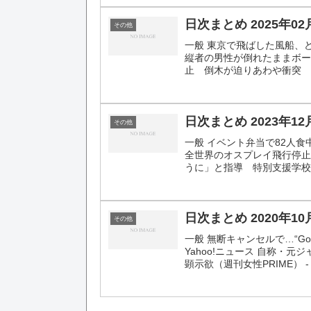
日次まとめ 2025年02
その他
一般 東京で飛ばした風船、ど
縦者の男性が倒れたままボ
止 倒木が迫りあわや衝突 ア
日次まとめ 2023年12
その他
一般 イベント弁当で82人食
全世界のオスプレイ飛行停止 “
うに」と指導 特別支援学校長
日次まとめ 2020年10
その他
一般 無断キャンセルで…“G
Yahoo!ニュース 自称・元
顕示欲（週刊女性PRIME） - Y