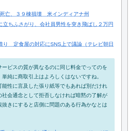
発 ３人死亡、３９棟損壊 米インディアナ州
に立ちふさがり、会社員男性を突き飛ばし２万円
憤り 定食屋の対応にSNS上で議論（テレビ朝日
サービスの質が異なるのに同じ料金でってのを
、単純に商取引上はよろしくはないですね。
可能性に言及した張り紙等でもあれば別だけれ
の社会通念として拒否しなければ暗黙の了解が
観抜きにすると店側に問題のある行為かなとは