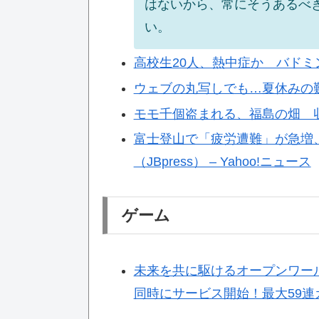
はないから、常にそうあるべき
い。
高校生20人、熱中症か バドミ
ウェブの丸写しでも…夏休みの難
モモ千個盗まれる、福島の畑 収
富士登山で「疲労遭難」が急増
（JBpress） – Yahoo!ニュース
ゲーム
未来を共に駆けるオープンワールドRP
同時にサービス開始！最大59連ガ