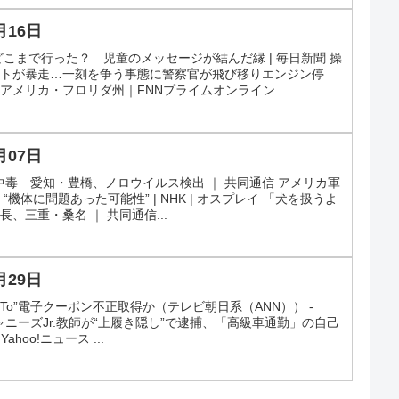
月16日
こまで行った？ 児童のメッセージが結んだ縁 | 毎日新聞 操
ートが暴走…一刻を争う事態に警察官が飛び移りエンジン停
メリカ・フロリダ州｜FNNプライムオンライン ...
月07日
中毒 愛知・豊橋、ノロウイルス検出 ｜ 共同通信 アメリカ軍
機体に問題あった可能性” | NHK | オスプレイ 「犬を扱うよ
、三重・桑名 ｜ 共同通信...
月29日
oTo”電子クーポン不正取得か（テレビ朝日系（ANN）） -
ジャニーズJr.教師が“上履き隠し”で逮捕、「高級車通勤」の自己
ahoo!ニュース ...