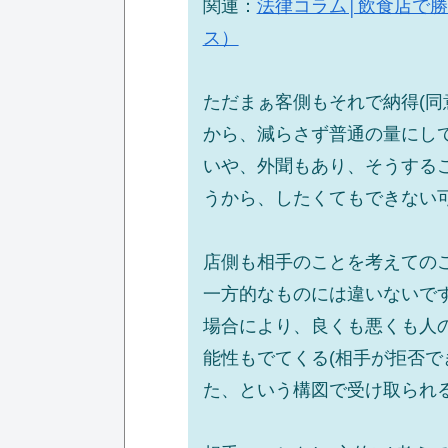
関連：
法律コラム│飲食店で勝手
ス）
ただまぁ客側もそれで納得(同
から、減らさず普通の量にし
いや、外聞もあり、そうする
うから、したくてもできない
店側も相手のことを考えての
一方的なものには違いないで
場合により、良くも悪くも人
能性もでてくる(相手が拒否
た、という構図で受け取られる