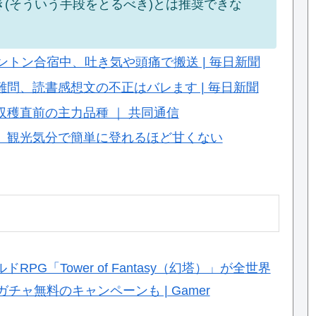
(そういう手段をとるべき)とは推奨できな
ントン合宿中、吐き気や頭痛で搬送 | 毎日新聞
問、読書感想文の不正はバレます | 毎日新聞
穫直前の主力品種 ｜ 共同通信
、観光気分で簡単に登れるほど甘くない
G「Tower of Fantasy（幻塔）」が全世界
チャ無料のキャンペーンも | Gamer