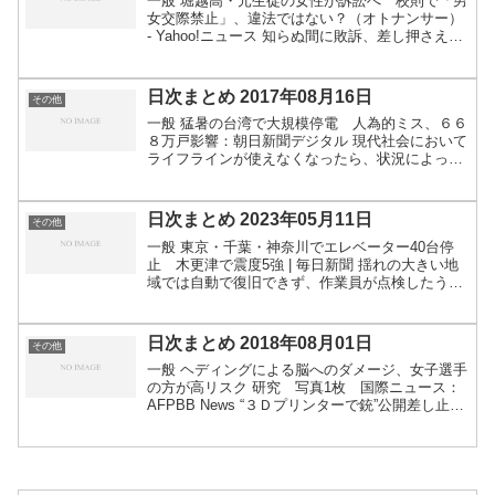
一般 堀越高・元生徒の女性が訴訟へ 校則で「男
女交際禁止」、違法ではない？（オトナンサー）
- Yahoo!ニュース 知らぬ間に敗訴、差し押さえ
原告が虚偽主張で裁判所だます - 毎日新聞 クラゲ
のえさ代、募ったら723万円余「愛されている...
日次まとめ 2017年08月16日
その他
一般 猛暑の台湾で大規模停電 人為的ミス、６６
８万戸影響：朝日新聞デジタル 現代社会において
ライフラインが使えなくなったら、状況によって
は生命の危険性もありえますからね人為的ミスで
起きたとなると、さすがに問題度合いは大きいで
す 従業員が作っ...
日次まとめ 2023年05月11日
その他
一般 東京・千葉・神奈川でエレベーター40台停
止 木更津で震度5強 | 毎日新聞 揺れの大きい地
域では自動で復旧できず、作業員が点検したうえ
で手動で復旧する 禁止漁具「まんが」使用し密漁
か…30代～70代の13人を検挙 海上保安署「各県
や地...
日次まとめ 2018年08月01日
その他
一般 ヘディングによる脳へのダメージ、女子選手
の方が高リスク 研究 写真1枚 国際ニュース：
AFPBB News “３Ｄプリンターで銃”公開差し止め
の仮処分 米連邦地裁 | NHKニュース 「夫」
「妻」はダメ？ 性別・関係決めつけない呼び
方...