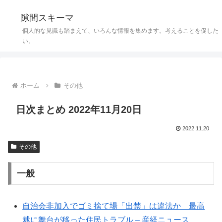
隙間スキーマ
個人的な見識も踏まえて、いろんな情報を集めます。考えることを促した
い。
ホーム
その他
日次まとめ 2022年11月20日
2022.11.20
その他
一般
自治会非加入でゴミ捨て場「出禁」は違法か 最高
裁に舞台が移った住民トラブル – 産経ニュース