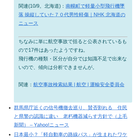
関連(10/9。北海道)：
南幌町で軽量小型飛行機墜
落 操縦していた７０代男性軽傷｜NHK 北海道の
ニュース
ちなみに単に航空事故で括ると公表されているも
ので17件はあったようですね。
飛行機の種類・区分が自分では知識不足で出来な
いので、傾向は分析できませんが。
関連：
航空事故検索結果 | 航空 | 運輸安全委員会
群馬県庁近くの信号機撤去巡り、賛否割れる 住民
と県警の認識に違い 老朽機器減らす方針で（上毛
新聞） – Yahoo!ニュース
日本最小？「軽自動車の路線バス」が生まれたワケ