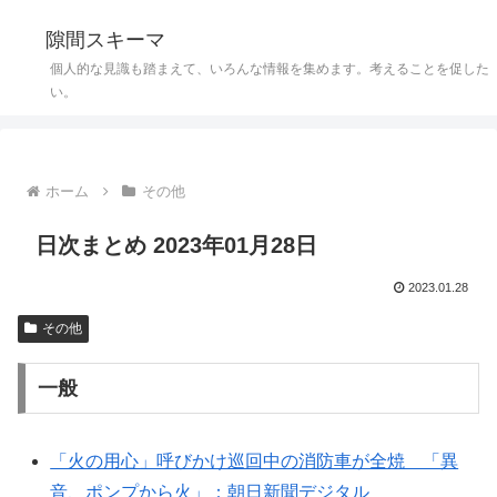
隙間スキーマ
個人的な見識も踏まえて、いろんな情報を集めます。考えることを促した
い。
ホーム
その他
日次まとめ 2023年01月28日
2023.01.28
その他
一般
「火の用心」呼びかけ巡回中の消防車が全焼 「異
音、ポンプから火」：朝日新聞デジタル