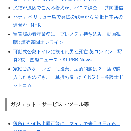
犬猫が原因でこんろ着火か、パロマ調査 ｜ 共同通信
パラオ ペリリュー島で発掘の戦車から骨 旧日本兵の
遺骨か | NHK
留置場の看守業務に「プレステ」持ち込み、動画視
聴 : 読売新聞オンライン
可動式公衆トイレに挟まれ男性死亡 英ロンドン 写
真2枚 国際ニュース：AFPBB News
家庭ごみをコンビニに投棄、法的問題は？ 店で購
入したものでも、一旦持ち帰ったらNG！ – 弁護士ド
ットコム
ガジェット・サービス・ツール等
役所行かず転出届可能に マイナで来月６日から –