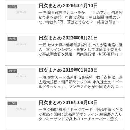
日次まとめ 2026年01月10日
その他
一般 図書施設でカスハラか 「このアホ」侮辱容
疑で男を逮捕、司書は退職 ：朝日新聞 住職のい
ない寺は約2万、墓はどうなる？ 経営は引き継
がれても、管理費は上がる可能性大 #つなぐ伝統
（Yahoo!ニュース オリジナル 特集） 歌舞伎町
「決闘...
日次まとめ 2023年06月21日
その他
一般 セスナ機の離着陸訓練中にヘリが滑走路に進
入 重大インシデント事案として運輸安全委員会
が事故調査官を派遣 岡南飛行場（KSB瀬戸内海
放送） - Yahoo!ニュース 偽神父に従業員の「罪」
告白させた飲食店、経営者に２０００万円支払い
命令...
日次まとめ 2019年01月28日
その他
一般 在留カード偽造拠点を摘発 数千点押収、過
去最大規模：朝日新聞デジタル 永久凍土の「ゴー
ルドラッシュ」、マンモスの牙が中国で人気 ロシ
ア・サハ共和国 写真10枚 国際ニュース：
AFPBB News CNN.co.jp : たばこの吸い殻...
日次まとめ 2019年06月03日
その他
一般 公園に有毒「ドッグフード」散歩中食べた犬
が死ぬ : 国内 : 読売新聞オンライン 練歯磨き入り
クッキーサンドで炎上のユーチューバーに懲役15
カ月、罰金240万円の判決 | TechCrunch Japan
「会社に間に合わない」＝困惑...