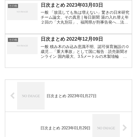
日次まとめ 2023年03月03日
その他
一般 「放流しても魚は増えない」驚きの日米研究
チーム論文、その真意 | 毎日新聞 湯の入れ替え年
２回の「大丸別荘」、福岡県が刑事告発へ…法令
違反・県に虚偽説明も : 読売新聞 ダイソー
「FENDI」のロゴ入り布販売 商標法違反容疑で
書類送検...
日次まとめ 2022年12月09日
その他
一般 積み木のみ込み意識不明、認可保育施設の０
歳児…「重大事故」として国に報告 : 読売新聞オ
ンライン 国内最大、3.5メートルの木製埴輪 世
界遺産の峯ケ塚古墳で出土 | 毎日新聞 偽造や変造
は違法だが…「紙幣」をシールやテープで“修
復”し...
日次まとめ 2023年01月27日
日次まとめ 2023年01月29日