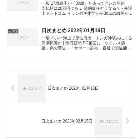
一般 17歳息子が「30歳」と偽ってクレカ契約
支払額は20万円にも… 法的責任どうなる？ - 弁護
士ドットコム イランの美術館から30点の絵画が消
失。専門家らは「政府の無関心さ」が招いた事件
と非難（ARTnews JAPAN） - Yah...
日次まとめ 2022年01月18日
その他
一般 ペルー海上で原油流出 トンガ沖噴火による
高潮原因か | 毎日新聞 PC画面に「ウイルス感
染」偽の警告…「サポート詐欺」容疑で初逮捕：
朝日新聞デジタル AIが「詐欺電話」判断 受け子
か、14歳少年逮捕 ｜ 共同通信 "バックカントリ
ー"...
日次まとめ 2023年02月13日
日次まとめ 2023年02月15日