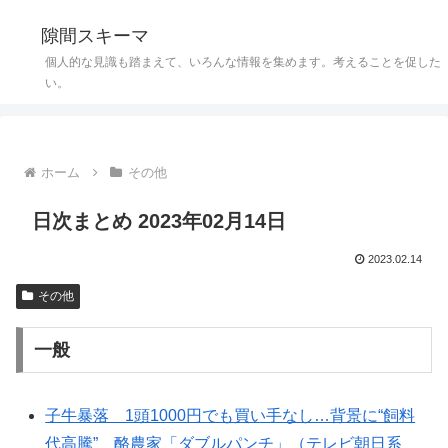
隙間スキーマ
個人的な見識も踏まえて、いろんな情報を集めます。考えることを促した
い。
ホーム
その他
日次まとめ 2023年02月14日
2023.02.14
その他
一般
子牛暴落 1頭1000円でも買い手なし…背景に“飼料
代高騰” 酪農家「ダブルパンチ」（テレビ朝日系