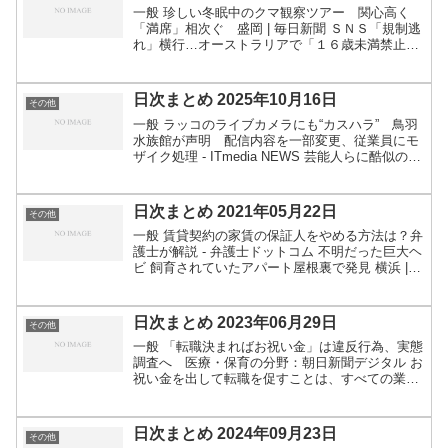
一般 珍しい冬眠中のクマ観察ツアー 関心高く
「満席」相次ぐ 盛岡 | 毎日新聞 ＳＮＳ「規制逃
れ」横行…オーストラリアで「１６歳未満禁止」
も、親のスマホ利用や他人の顔で認証 : 読売新聞
技術・事業・セキュリティ等 【独自】「借金減額
ビジネス...
日次まとめ 2025年10月16日
その他
一般 ラッコのライブカメラにも“カスハラ” 鳥羽
水族館が声明 配信内容を一部変更、従業員にモ
ザイク処理 - ITmedia NEWS 芸能人らに酷似のわ
いせつ画像、生成ＡＩで作成しＳＮＳに掲載疑い
で逮捕…１２０万円得たか : 読売新聞 関連...
日次まとめ 2021年05月22日
その他
一般 賃貸契約の家賃の保証人をやめる方法は？弁
護士が解説 - 弁護士ドットコム 不明だった巨大ヘ
ビ 飼育されていたアパート屋根裏で発見 横浜 |
NHKニュース 関連：アミメニシキヘビを発見！
アパートの屋根の骨組みに巻き付いていた（日刊
ス...
日次まとめ 2023年06月29日
その他
一般 「転職決まればお祝い金」は違反行為、実態
調査へ 医療・保育の分野：朝日新聞デジタル お
祝い金を出して転職を促すことは、すべての業種
において、2021年4月に職業安定法に基づく指針
で禁止 バス停に無断で手作りベンチ、誰が？「ご
厚意とはい...
日次まとめ 2024年09月23日
その他