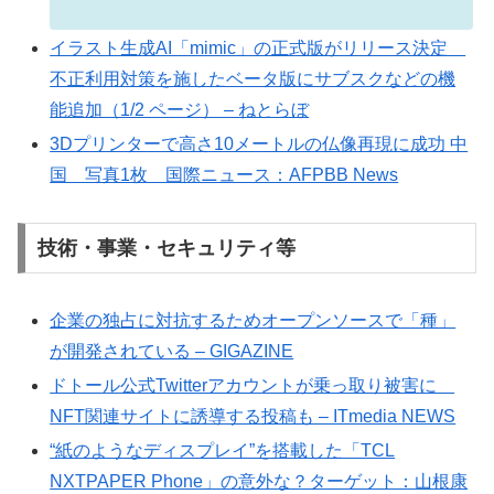
イラスト生成AI「mimic」の正式版がリリース決定
不正利用対策を施したベータ版にサブスクなどの機
能追加（1/2 ページ） – ねとらぼ
3Dプリンターで高さ10メートルの仏像再現に成功 中
国 写真1枚 国際ニュース：AFPBB News
技術・事業・セキュリティ等
企業の独占に対抗するためオープンソースで「種」
が開発されている – GIGAZINE
ドトール公式Twitterアカウントが乗っ取り被害に
NFT関連サイトに誘導する投稿も – ITmedia NEWS
“紙のようなディスプレイ”を搭載した「TCL
NXTPAPER Phone」の意外な？ターゲット：山根康