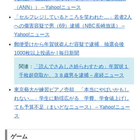
（ANN）） – Yahoo!ニュース
「セルフレジしているところを笑われた…」若者2人
への傷害容疑で男（69）逮捕（NBC長崎放送） –
Yahoo!ニュース
郵便受けから年賀状盗んだ容疑で逮捕 抽選会後
1000枚以上投函か | 毎日新聞
関連：
「読んでさみしさ紛らわすため」年賀状１
千枚超窃取か、３８歳男を逮捕 – 産経ニュース
東京藝大が練習ピアノ売却 「本当にやばいかもし
れない…」学生に動揺広がる 学費、学食値上げし
ても予算不足（まいどなニュース） – Yahoo!ニュー
ス
ゲーム