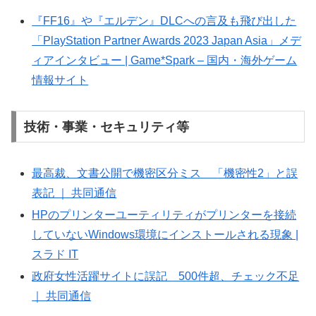
『FF16』や『エルデン』DLCへの言及も飛び出した
「PlayStation Partner Awards 2023 Japan Asia」メデ
ィアインタビュー | Game*Spark – 国内・海外ゲーム
情報サイト
技術・事業・セキュリティ等
最高裁、文書公開で機密区分ミス 「機密性2」と誤
表記 ｜ 共同通信
HPのプリンターユーティリティがプリンターを接続
していないWindows環境にインストールされる現象 |
スラド IT
政府女性活躍サイトに誤記 500件超、チェック不足
｜ 共同通信