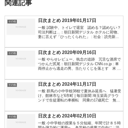
関連記事
日次まとめ 2019年01月17日
その他
一般 試験中、トイレで退室 認める？認めない？
司法判断は…：朝日新聞デジタル ホテルに荷物、
妻に言えず「ひったくられた」 : 社会 : 読売新聞
（YOMIURI ONLINE） 〔口永良部島〕規模の大
きな噴火発生、噴火速報発表(1/17) ...
日次まとめ 2020年09月16日
その他
一般 やらせレビュー、執念の追跡 冗舌な酒席で
つかんだ尻尾：朝日新聞デジタル CNN.co.jp : 車
両停止から逃走の男、当たりくじを落とす 米 中
国でブルセラ症の菌が漏洩 付近住民ら3000人感
染 これアリ？ マスク代わりにヘビを巻く、...
日次まとめ 2024年11月17日
その他
一般 群馬の小中学校38校で夏休み延長へ 猛暑受
け、館林市など6市町 | 毎日新聞 埼玉栄高グラウ
ンドで生徒運転の車横転 同乗の17歳死亡 無免
許か ：朝日新聞デジタル 道路埋め尽くす自転
車、学生の夜間集団サイクリングに神経とがらせ
る政府 ...
日次まとめ 2024年02月10日
その他
一般 小中学校の授業を５分短縮、年間で計８５時
間を弾力的に運用へ…各学校の裁量で自由に : 読