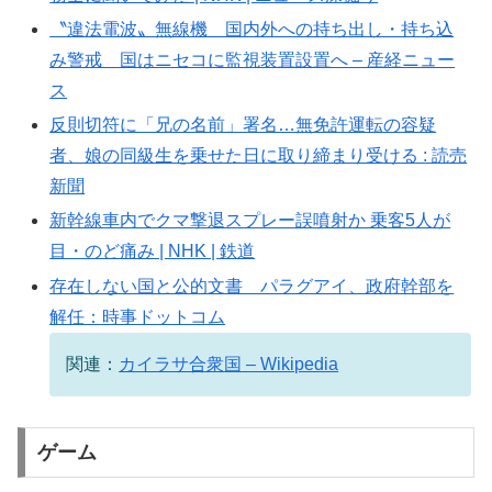
〝違法電波〟無線機 国内外への持ち出し・持ち込
み警戒 国はニセコに監視装置設置へ – 産経ニュー
ス
反則切符に「兄の名前」署名…無免許運転の容疑
者、娘の同級生を乗せた日に取り締まり受ける : 読売
新聞
新幹線車内でクマ撃退スプレー誤噴射か 乗客5人が
目・のど痛み | NHK | 鉄道
存在しない国と公的文書 パラグアイ、政府幹部を
解任：時事ドットコム
関連：
カイラサ合衆国 – Wikipedia
ゲーム