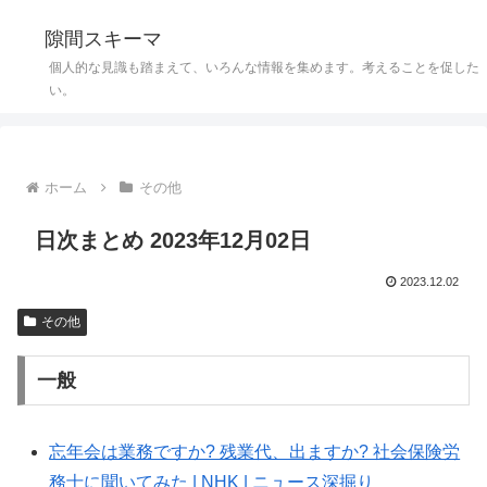
隙間スキーマ
個人的な見識も踏まえて、いろんな情報を集めます。考えることを促した
い。
ホーム
その他
日次まとめ 2023年12月02日
2023.12.02
その他
一般
忘年会は業務ですか? 残業代、出ますか? 社会保険労
務士に聞いてみた | NHK | ニュース深掘り