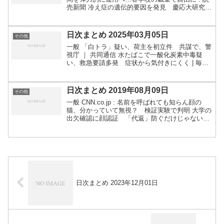
売新聞 冷え症の遺伝的要因を発見 慶応大研究チ
ーム、1000人超を解析 | 毎日新聞 米地方ラジオ局
で高さ６１ｍの電波塔が盗まれる 放送不能に
-...
日次まとめ 2025年03月05日
その他
一般 「白トラ」疑い、荷主を初立件 共謀で、警
視庁 ｜ 共同通信 水たばこで一酸化炭素中毒疑
い、救急要請多発 症状から気付きにくく | 毎日
新聞ゲーム 初代『ドラクエ』風ランダム生成
RPG『Splintered』、日本語化対応が決定！日本
か...
日次まとめ 2019年08月09日
その他
一般 CNN.co.jp : 名前を呼ばれても知らん顔の
猫、分かっていて無視？ 検証実験で判明 大学の
出欠確認に顔認証 「代返」防ぐだけじゃない狙
い：朝日新聞デジタル 借金放棄、相続人有利に
本人認知から3カ月可能、最高裁 ｜ 共同通信ゲ
ー...
日次まとめ 2023年12月01日