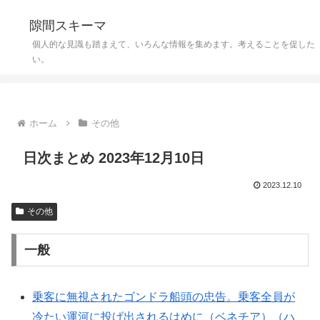
隙間スキーマ
個人的な見識も踏まえて、いろんな情報を集めます。考えることを促した
い。
ホーム
その他
日次まとめ 2023年12月10日
2023.12.10
その他
一般
乗客に無視されたゴンドラ船頭の忠告。乗客全員が
冷たい運河に投げ出されるはめに（ベネチア）（ハ