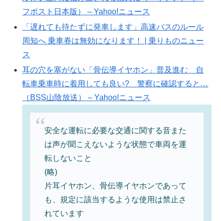
フポスト日本版） – Yahoo!ニュース
「遅れても待たずに発車します」高速バスのルール
周知へ 乗車券は無効になります！ | 乗りものニュー
ス
耳の穴を塞がない「骨伝導イヤホン」普及進む 自
転車乗車時に着用しても良い? 警察に確認すると…
（BSS山陰放送） – Yahoo!ニュース
安全な運転に必要な交通に関する音また
は声が聞こえないような状態で車両を運
転しないこと
(略)
片耳イヤホン、骨伝導イヤホンであって
も、規定に該当するような使用は禁止さ
れています