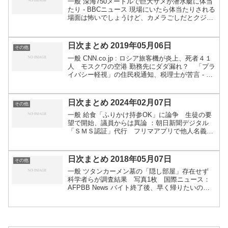
一般 深海750メートルで巨大サメが潜水艇に体当
たり - BBCニュース 現場にいたら体当たりされる
場面は怖いでしょうけど、カメラごしだとクジラ
を食べているシーンと、サメの目の方が印象に残
りました 豪裁判所、「未送信メール」を遺書と認
定・・...
日次まとめ 2019年05月06日
その他
一般 CNN.co.jp : ロシア旅客機が炎上、死者４１
人 モスクワの空港 勤務先にダダ漏れ？ 「プラ
イバシー軽視」の住民税通知、税理士が苦言 - 税
金やお金などの身近な話題をわかりやすく解説 -
税理士ドットコム 自治体によっては個人宛...
日次まとめ 2024年02月07日
その他
一般 給食「ふりかけ持参OK」に論争 生徒の要
望で開始、議員からは異論 ：朝日新聞デジタル
「ＳＭＳ認証」代行 フリマアプリで他人名義の
アカウント登録を手助けか 愛知県の２６歳の男
を逮捕 《新潟》（TeNYテレビ新潟） - Yahoo!ニ
ュ...
日次まとめ 2018年05月07日
その他
一般 ツタンカーメン墓の「隠し部屋」存在せず
科学者らが調査結果 写真1枚 国際ニュース：
AFPBB News バイト終了後、早く帰りたいのに
「1時間」待機命令、こんな休憩ってアリ？ - 弁
護士ドットコム 業務終了後はさすがにひどい。そ
もそ...