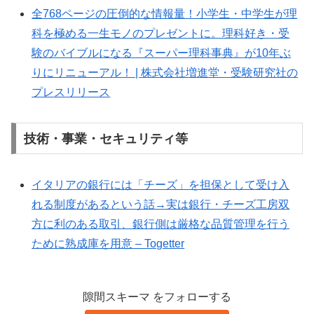
全768ページの圧倒的な情報量！小学生・中学生が理
科を極める一生モノのプレゼントに。理科好き・受
験のバイブルになる『スーパー理科事典』が10年ぶ
りにリニューアル！ | 株式会社増進堂・受験研究社の
プレスリリース
技術・事業・セキュリティ等
イタリアの銀行には「チーズ」を担保として受け入
れる制度があるという話→実は銀行・チーズ工房双
方に利のある取引、銀行側は厳格な品質管理を行う
ために熟成庫を用意 – Togetter
隙間スキーマ をフォローする