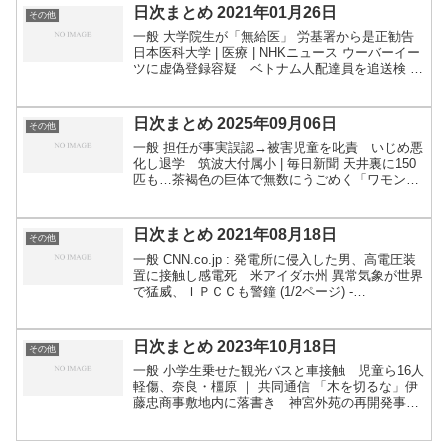
ス...
日次まとめ 2021年01月26日
その他
一般 大学院生が「無給医」 労基署から是正勧告
日本医科大学 | 医療 | NHKニュース ウーバーイー
ツに虚偽登録容疑 ベトナム人配達員を追送検 ｜
共同通信 “死後の世界”証明なら多額報酬、億万長
者が呼びかけ | Narinari.co...
日次まとめ 2025年09月06日
その他
一般 担任が事実誤認→被害児童を叱責 いじめ悪
化し退学 筑波大付属小 | 毎日新聞 天井裏に150
匹も…茶褐色の巨体で無数にうごめく「ワモンゴ
キブリ」が都内で増殖中。殺虫剤も効きにくい駆
除業者泣かせの生態（FNNプライムオンライン）
- Y...
日次まとめ 2021年08月18日
その他
一般 CNN.co.jp : 発電所に侵入した男、高電圧装
置に接触し感電死 米アイダホ州 異常気象が世界
で猛威、ＩＰＣＣも警鐘 (1/2ページ) -
SankeiBiz（サンケイビズ）：自分を磨く経済情
報サイト 土砂に埋もれた列車 オースト...
日次まとめ 2023年10月18日
その他
一般 小学生乗せた観光バスと車接触 児童ら16人
軽傷、奈良・橿原 ｜ 共同通信 「木を切るな」伊
藤忠商事敷地内に落書き 神宮外苑の再開発事業
者 | 毎日新聞 モノレール5台玉突き事故、熊本
動植物園で乗客5人が痛み ｜ 共同通信 「ふざけ