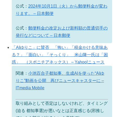
公式：
2024年10月1日（火）から郵便料金が変わ
ります。 – 日本郵便
公式：
郵便料金の改定および新料額の普通切手の
発行などについて – 日本郵便
「AIゆりこ」に賛否 「怖い」「税金かける意味あ
る？」「面白い」「そっくり」 米山隆一氏は「困
惑」 （スポニチアネックス） – Yahoo!ニュース
関連：
小池百合子都知事、生成AIを使った“AIゆ
りこ”動画を公開 再びニュースキャスターに –
ITmedia Mobile
取り組みとして否定はしないけれど、タイミング
(迫る 都知事選)が悪いなとは正直感じる(邪推し