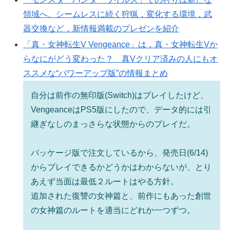
領域へ。シームレスに続く狩猟，変化する環境，武
器交換など，新情報満載のプレゼンを紹介
「真・女神転生V Vengeance」は，真・女神転生Vか
らなにがどう変わった？ 真Vクリア済みの人にもオ
ススメな“パワーアップ版”の情報まとめ
自分は前作の無印版(Switch)はプレイしたけど、
VengeanceはPS5版にしたので、データ的には引
継ぎなしのまっさらな状態からのプレイだ。
パッケージ版で注文しているから、発売日(6/14)
からプレイできるかどうかはわからないが、とり
あえず当面は最低２ルートはやる方針。
追加された復讐の女神篇と、前作にもあった創世
の女神篇のルートを適当にどれか一つずつ。