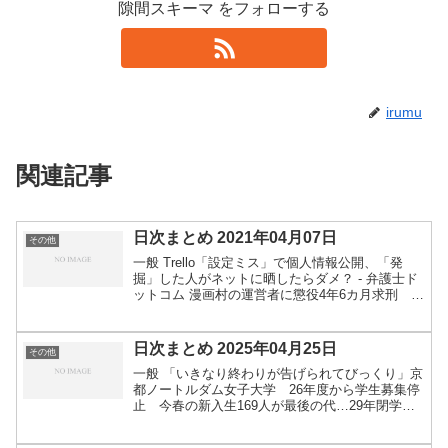
隙間スキーマ をフォローする
irumu
関連記事
日次まとめ 2021年04月07日
その他
一般 Trello「設定ミス」で個人情報公開、「発
掘」した人がネットに晒したらダメ？ - 弁護士ド
ットコム 漫画村の運営者に懲役4年6カ月求刑 著
作権法違反など：朝日新聞デジタル ウーバーに
110万ドルの賠償命令、ドライバーが視覚障害者
を乗...
日次まとめ 2025年04月25日
その他
一般 「いきなり終わりが告げられてびっくり」京
都ノートルダム女子大学 26年度から学生募集停
止 今春の新入生169人が最後の代…29年閉学見
通し 学生は「就職活動も授業も、丁寧にサポー
トする大学」（MBSニュース） - Yahoo!ニュー