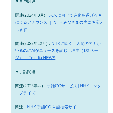
▼音声関連
関連(2024年3月)：
未来に向けて進化を遂げる AI
によるアナウンス ｜ NHK みなさまの声にお応え
します
関連(2022年12月)：
NHKに聞く「人間のアナが
いるのにAIがニュースを読む」理由（1/2 ペー
ジ） – ITmedia NEWS
▼手話関連
関連(2023年～)：
手話CGサービス | NHKエンタ
ープライズ
関連：
NHK 手話CG 単語検索サイト