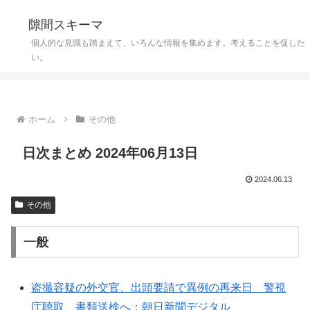
隙間スキーマ
個人的な見識も踏まえて、いろんな情報を集めます。考えることを促した
い。
ホーム
その他
日次まとめ 2024年06月13日
2024.06.13
その他
一般
盗撮容疑の外交官、出頭要請で異例の再来日 警視
庁聴取、書類送検へ：朝日新聞デジタル