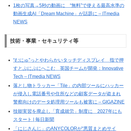
1枚の写真→5秒の動画に “無料”で使える最高水準の
動画生成AI「Dream Machine」が話題に – ITmedia
NEWS
技術・事業・セキュリティ等
“むにゅ”っとやわらかいタッチディスプレイ 指で押
すとぷにぷにへこむ 英国チームが開発：Innovative
Tech – ITmedia NEWS
落とし物トラッカー「Tile」の内部ツールにハッカー
が侵入し電話番号や住所などの顧客データが盗まれ
警察向けのデータ処理用ツールも被害に – GIGAZINE
技能実習を廃止し「育成就労」制度に 2027年にも
スタート | 毎日新聞
「にじさんじ」のANYCOLORが“悪質まとめサイ