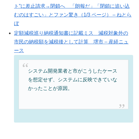
ト”に差止請求→閉鎖へ 「朗報だ」「閉鎖に追い込
むのはすごい」とファン驚き（1/3 ページ） – ねとら
ぼ
定額減税巡り納税通知書に記載ミス 減税対象外の
市民の納税額を減税後として計算 堺市 – 産経ニュ
ース
システム開発業者と市がこうしたケース
を想定せず、システムに反映できていな
かったことが原因。