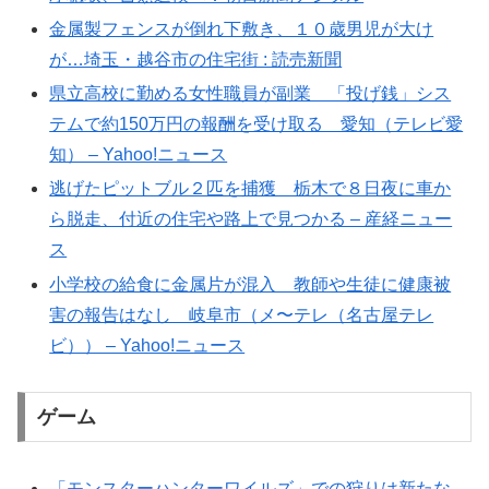
金属製フェンスが倒れ下敷き、１０歳男児が大け
が…埼玉・越谷市の住宅街 : 読売新聞
県立高校に勤める女性職員が副業 「投げ銭」シス
テムで約150万円の報酬を受け取る 愛知（テレビ愛
知） – Yahoo!ニュース
逃げたピットブル２匹を捕獲 栃木で８日夜に車か
ら脱走、付近の住宅や路上で見つかる – 産経ニュー
ス
小学校の給食に金属片が混入 教師や生徒に健康被
害の報告はなし 岐阜市（メ〜テレ（名古屋テレ
ビ）） – Yahoo!ニュース
ゲーム
「モンスターハンターワイルズ」での狩りは新たな