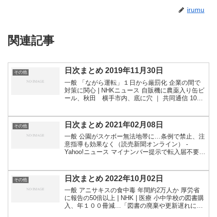
irumu
関連記事
日次まとめ 2019年11月30日
その他
一般 「ながら運転」１日から厳罰化 企業の間で
対策に関心 | NHKニュース 自販機に農薬入り缶ビ
ール、秋田 横手市内、底に穴 ｜ 共同通信 10代
の薬物依存 40％余はせき止めなど市販薬の乱用 |
NHKニュース 政府、馬毛島を約１６０億...
日次まとめ 2021年02月08日
その他
一般 公園がスケボー無法地帯に…条例で禁止、注
意指導も効果なく（読売新聞オンライン） -
Yahoo!ニュース マイナンバー提示で転入届不要、
転出時のみ手続き 総務省方針 - SankeiBiz（サ
ンケイビズ）：自分を磨く経済情報サイト 小...
日次まとめ 2022年10月02日
その他
一般 アニサキスの食中毒 年間約2万人か 厚労省
に報告の50倍以上 | NHK | 医療 小中学校の図書購
入、年１００冊減…「図書の廃棄や更新遅れにつ
ながる」と指摘も : 読売新聞オンライン アパート