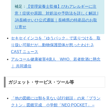
補足：
【管理栄養士監修】びわアレルギーに注
意！症状や原因、対処法や予防法を詳しく解説 |
JA長崎せいひ公式通販｜長崎県の特産品のお取
り寄せ
セキセイインコを「ゆうパック」で送りつける 取
り扱い可能だが…動物保護団体が怒ったわけ: J-
CAST ニュース
アルコール健康被害4億人 WHO、若者飲酒に懸念
｜ 共同通信
ガジェット・サービス・ツール等
「他の図鑑には類を見ない試行錯誤」の末「プラン
クトン」図鑑完成 小学館「NEO POCKET」 –