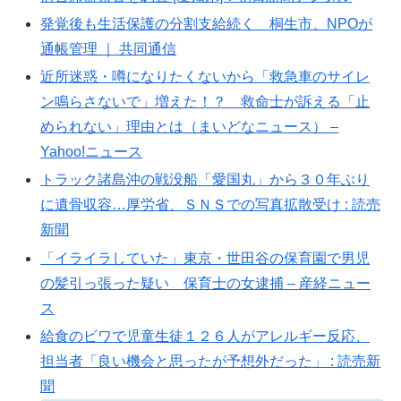
発覚後も生活保護の分割支給続く 桐生市、NPOが
通帳管理 ｜ 共同通信
近所迷惑・噂になりたくないから「救急車のサイレ
ン鳴らさないで」増えた！？ 救命士が訴える「止
められない」理由とは（まいどなニュース） –
Yahoo!ニュース
トラック諸島沖の戦没船「愛国丸」から３０年ぶり
に遺骨収容…厚労省、ＳＮＳでの写真拡散受け : 読売
新聞
「イライラしていた」東京・世田谷の保育園で男児
の髪引っ張った疑い 保育士の女逮捕 – 産経ニュー
ス
給食のビワで児童生徒１２６人がアレルギー反応、
担当者「良い機会と思ったが予想外だった」 : 読売新
聞