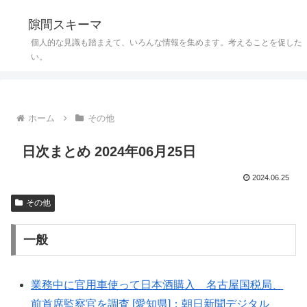
隙間スキーマ
個人的な見識も踏まえて、いろんな情報を集めます。考えることを促した
い。
ホーム
その他
日次まとめ 2024年06月25日
2024.06.25
その他
一般
業務中に官用車使って日本酒購入 名古屋国税局、
前首席監察官を調査 [愛知県]：朝日新聞デジタル