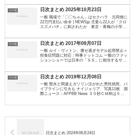
の屋外廊下の床が突然抜ける…２階に住む4...
日次まとめ 2025年10月23日
その他
一般 職場で「〇〇ちゃん」はセクハラ 元同僚に
22万円支払い命令 | NEWSjp 児童ら22人が「クロ
スズメバチ」に刺されたか 東京・青梅の小学
校：朝日新聞 路面電車どうしが衝突 函館の観光
地ベイエリアにある十字街のY字路交差点 2人負
傷...
日次まとめ 2017年09月07日
その他
一般 ルイ・ヴィトン、痩せ過ぎモデル起用禁止＝
拒食症問題に対応：時事ドットコム 一般のファッ
ションショーでは日本の「ＳＳ」に相当するサイ
ズよりも小さな洋服は採用せず、１６歳未満のモ
デルを起用しない。モデルには健康であることを
証明する診断書の...
日次まとめ 2019年12月08日
その他
一般 聖水と間違えガソリン注がれた男性焼死、パ
イプラインに引火も ナイジェリア 写真11枚 国
際ニュース：AFPBB News ３０秒ＣＭ枠は５６
０万ドルで最高額 米「スーパーボウル」広告、
好調完売 - SankeiBiz（サンケイビズ）：...
日次まとめ 2024年06月24日