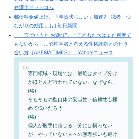
弁護士ドットコム
郵便料金値上げ、「年賀状じまい」加速? 識者「つ
ながりの効用」も | 毎日新聞
「一言でいうと“お遊び”」「子どもたちはまだ何者で
もないから」…心理学者と考える性格診断との付き
合い方（ABEMA TIMES） – Yahoo!ニュース
専門領域・現場では、最近はタイプ分け
がほとんど行われていない。なぜなら、
(略)
そもそもの型自体の妥当性・信頼性も極
めて低いだろう
(略)
個人が勝手に信じる 分には構わない
が、やっていない人への無理強いも避け