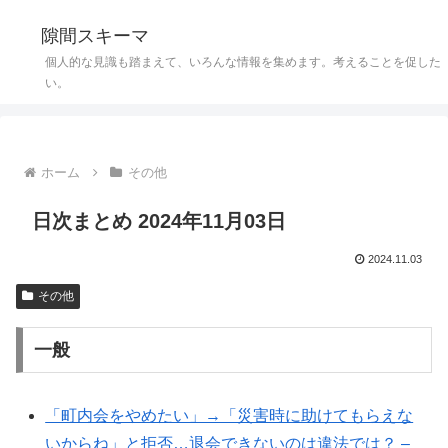
隙間スキーマ
個人的な見識も踏まえて、いろんな情報を集めます。考えることを促した
い。
ホーム
その他
日次まとめ 2024年11月03日
2024.11.03
その他
一般
「町内会をやめたい」→「災害時に助けてもらえな
いからね」と拒否…退会できないのは違法では？ –