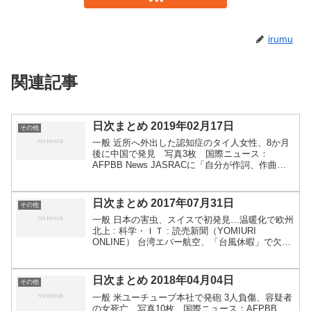
irumu
関連記事
日次まとめ 2019年02月17日
その他
一般 近所へ外出した認知症のタイ人女性、8か月
後に中国で発見 写真3枚 国際ニュース：
AFPBB News JASRACに「自分が作詞、作曲し
た曲」の使用を拒まれた…異例裁判のポイント -
弁護士ドットコムガジェット・サービス等 世界初
のバ...
日次まとめ 2017年07月31日
その他
一般 日本の害虫、スイスで初発見…温暖化で欧州
北上 : 科学・ＩＴ : 読売新聞（YOMIURI
ONLINE） 台湾エバー航空、「台風休暇」で欠航
騒動 客室乗務員５００人が一斉に…１万人に影
響 - SankeiBiz（サンケイビズ） 客室...
日次まとめ 2018年04月04日
その他
一般 米ユーチューブ本社で発砲 3人負傷、容疑者
の女死亡 写真10枚 国際ニュース：AFPBB