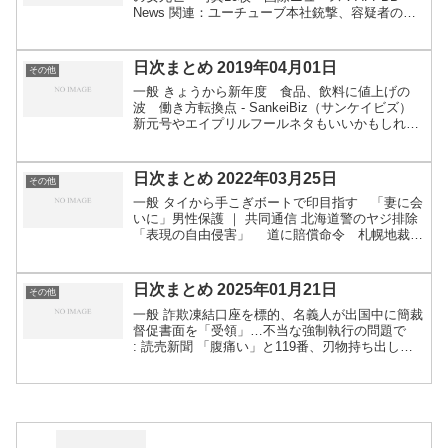
News 関連：ユーチューブ本社銃撃、容疑者の女
は検閲で同社に不満か 写真3枚 国際ニュー
ス：AFPBB News関連：YouTube本社襲撃犯...
日次まとめ 2019年04月01日
その他
一般 きょうから新年度 食品、飲料に値上げの
波 働き方転換点 - SankeiBiz（サンケイビズ）
新元号やエイプリルフールネタもいいかもしれま
せんが、自分たちに直接影響するもののほうをま
ずは優先して確認したいところです。直近で成立
したも...
日次まとめ 2022年03月25日
その他
一般 タイから手こぎボートで印目指す 「妻に会
いに」男性保護 ｜ 共同通信 北海道警のヤジ排除
「表現の自由侵害」 道に賠償命令 札幌地裁：
朝日新聞デジタル 関連：首相演説やじ、道警の排
除は違法 札幌地裁、北海道に賠償命令 ｜ 共同
通信 建...
日次まとめ 2025年01月21日
その他
一般 詐欺凍結口座を標的、名義人が出国中に簡裁
督促書面を「受領」…不当な強制執行の問題で
: 読売新聞 「腹痛い」と119番、刃物持ち出し救
急車盗んだ疑い 46歳逮捕 | 毎日新聞 長崎の私道
に突然バリケード「月額１万円支払え」 通行料
を...