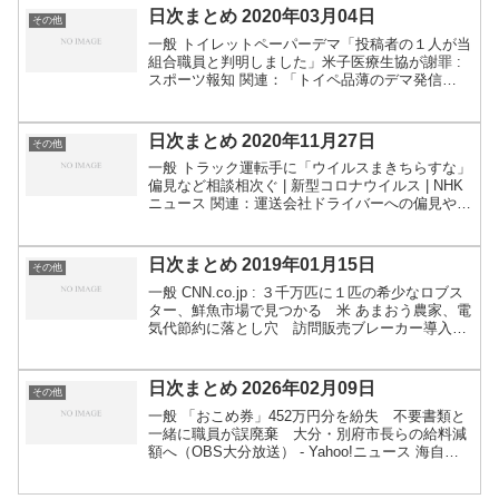
日次まとめ 2020年03月04日
その他
一般 トイレットペーパーデマ「投稿者の１人が当
組合職員と判明しました」米子医療生協が謝罪 :
スポーツ報知 関連：「トイペ品薄のデマ発信
源！」ネットで袋叩き やりすぎると法的リスク
も - 弁護士ドットコムほか：トイレットペーパー
の品切れが簡...
日次まとめ 2020年11月27日
その他
一般 トラック運転手に「ウイルスまきちらすな」
偏見など相談相次ぐ | 新型コロナウイルス | NHK
ニュース 関連：運送会社ドライバーへの偏見や中
傷の防止で労働組合が国に要請 | 新型コロナウイ
ルス | NHKニュースしかし東日本大震災のと...
日次まとめ 2019年01月15日
その他
一般 CNN.co.jp : ３千万匹に１匹の希少なロブス
ター、鮮魚市場で見つかる 米 あまおう農家、電
気代節約に落とし穴 訪問販売ブレーカー導入
基本料金月２倍以上も｜【西日本新聞】 業者が言
う、本末転倒では、という論は確かにそうで、そ
も...
日次まとめ 2026年02月09日
その他
一般 「おこめ券」452万円分を紛失 不要書類と
一緒に職員が誤廃棄 大分・別府市長らの給料減
額へ（OBS大分放送） - Yahoo!ニュース 海自同
僚に借りた1千万円返さず、盗んだ制服売却 43
歳海曹を懲戒免職 - 産経ニュースゲーム 初開...