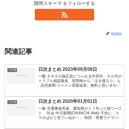
隙間スキーマ をフォローする
irumu
関連記事
日次まとめ 2023年09月08日
その他
一般 ＳＮＳの偽広告につられる中高年…５０代の
トラブル相談最多、世間体から「泣き寝入り」も
: 読売新聞 ラーメン背脂追加、無料と思いきや伝
票で「100円」サイレント計上…払わないとダ
メ？ - 弁護士ドットコム Tシャツ窃盗で無罪判
決 神戸...
日次まとめ 2020年01月01日
その他
一般 交通事故死者、愛知県が１７年ぶり脱ワース
ト :社会:中日新聞(CHUNICHI Web) 子供に「ス
マホばかり見ていねが～」 秋田・男鹿でナマハゲ
- 毎日新聞 ゴーン被告逃亡は「彼の問題」 レバ
ノン政府が関与否定：朝日新聞デジタル ...