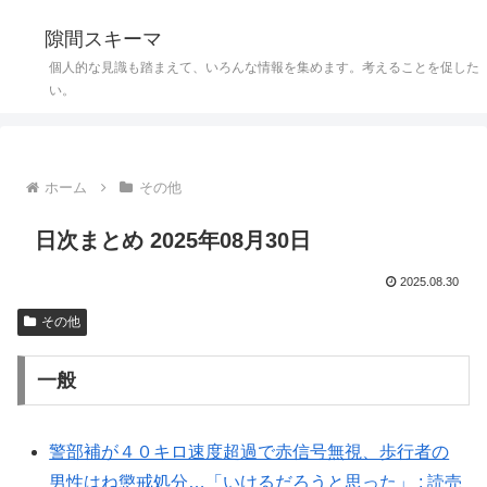
隙間スキーマ
個人的な見識も踏まえて、いろんな情報を集めます。考えることを促した
い。
ホーム
その他
日次まとめ 2025年08月30日
2025.08.30
その他
一般
警部補が４０キロ速度超過で赤信号無視、歩行者の
男性はね懲戒処分…「いけるだろうと思った」 : 読売