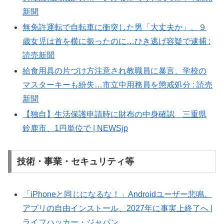
新聞
無免許運転で自転車に衝突した男「大丈夫か」、９
歳女児は首を横に振ったのに…ひき逃げ容疑で逮捕 :
読売新聞
給食用具の片づけ方注意され教職員に暴言、学校の
マスターキーも紛失…市立中用務員を懲戒処分 : 読売
新聞
【独自】生活保護申請時に財布の中身確認 三重県
鈴鹿市、1円単位で | NEWSjp
技術・事業・セキュリティ等
「iPhoneと同じになるな！」Androidユーザー悲鳴。
アプリの自由インストール、2027年に事実上終了へ |
ライフハッカー・ジャパン