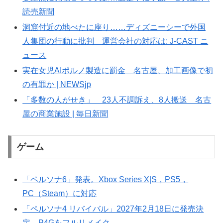
読売新聞
洞窟付近の地べたに座り……ディズニーシーで外国
人集団の行動に批判 運営会社の対応は: J-CAST ニ
ュース
実在女児AIポルノ製造に罰金 名古屋、加工画像で初
の有罪か | NEWSjp
「多数の人がせき」 23人不調訴え、8人搬送 名古
屋の商業施設 | 毎日新聞
ゲーム
「ペルソナ6」発表。Xbox Series X|S，PS5，
PC（Steam）に対応
「ペルソナ4 リバイバル」2027年2月18日に発売決
定。P4Gをフルリメイク