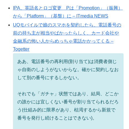
IPA、英語名とロゴ変更 Pは「Promotion」（振興）
から「Platform」（基盤）に – ITmedia NEWS
UQモバイルで娘のスマホを契約したら、電話番号の
前の持ち主が相当やばかったらしく、カード会社や
金融系の怖い人からめっちゃ電話かかってくる –
Togetter
ああ、電話番号の再利用(割り当て)は消費者側じ
ゃ自衛のしようがないからな。確かに契約しなお
して別の番号にするしかない。
それでも「ガチャ」状態ではあり、結局、どこか
の誰かには宜しくない番号が割り当てられるだろ
う(仕組み的に限界があり、枯渇するから新規で
番号を発行し続けることはできない)。