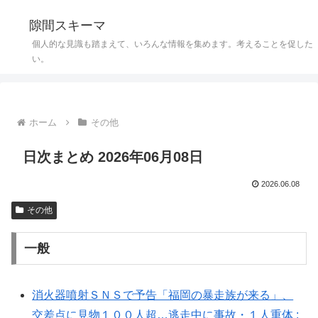
隙間スキーマ
個人的な見識も踏まえて、いろんな情報を集めます。考えることを促した
い。
ホーム
その他
日次まとめ 2026年06月08日
2026.06.08
その他
一般
消火器噴射ＳＮＳで予告「福岡の暴走族が来る」、
交差点に見物１００人超…逃走中に事故・１人重体 :