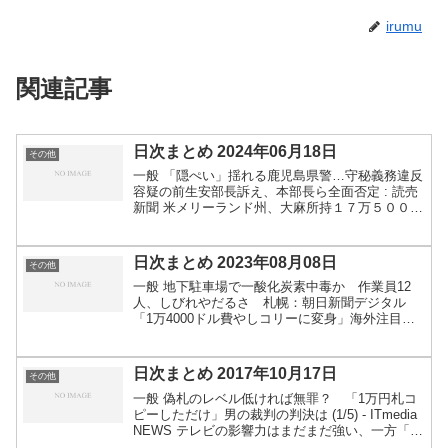
irumu
関連記事
日次まとめ 2024年06月18日
その他
一般 「隠ぺい」揺れる鹿児島県警…守秘義務違反
容疑の前生安部長訴え、本部長ら全面否定 : 読売
新聞 米メリーランド州、大麻所持１７万５０００
件の恩赦を発表…黒人などの人権救済の措置と説
明 : 読売新聞 自治体への国指示権拡大、可決 参
院委、...
日次まとめ 2023年08月08日
その他
一般 地下駐車場で一酸化炭素中毒か 作業員12
人、しびれやだるさ 札幌：朝日新聞デジタル
「1万4000ドル費やしコリーに変身」海外注目
反響に本人驚き...犬そっくり着ぐるみ動画790万
再生: J-CAST ニュース 貨物室内でクマが脱走...
日次まとめ 2017年10月17日
その他
一般 偽札のレベル低ければ無罪？ 「1万円札コ
ピーしただけ」男の裁判の判決は (1/5) - ITmedia
NEWS テレビの影響力はまだまだ強い、一方「新
聞離れ」は急速に - ITmedia ビジネスオンライン