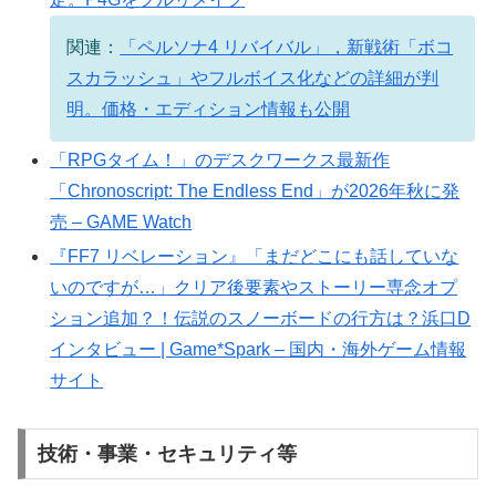
関連：
「ペルソナ4 リバイバル」，新戦術「ボコ
スカラッシュ」やフルボイス化などの詳細が判
明。価格・エディション情報も公開
「RPGタイム！」のデスクワークス最新作
「Chronoscript: The Endless End」が2026年秋に発
売 – GAME Watch
『FF7 リベレーション』「まだどこにも話していな
いのですが…」クリア後要素やストーリー専念オプ
ション追加？！伝説のスノーボードの行方は？浜口D
インタビュー | Game*Spark – 国内・海外ゲーム情報
サイト
技術・事業・セキュリティ等