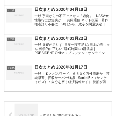
擁護するならローカル(地...
日次まとめ 2020年04月10日
その他
一般 宇宙からの不正アクセス「虚偽」 NASA女
性飛行士は無実か ｜ 共同通信 ネット授業、著作
権者許可不要に 28日から、政令を閣議決定 ｜
共同通信 新型コロナ、3種類に分類可能 東アジ
アや欧米など違い ：朝日新聞デジタル CNN.co...
日次まとめ 2020年01月23日
その他
一般 昼寝が足りず｢世界一寝不足｣な日本の赤ちゃ
ん 科学的に正しい｢睡眠時間｣の新常識 |
PRESIDENT Online（プレジデントオンライン）
「いじめを封印して闇に葬った」府中市に賠償命
令 高裁：朝日新聞デジタル ビットコイン7千...
日次まとめ 2020年01月17日
その他
一般 ＩＤとパスワード、６５００万件流出か 茨
城県警、押収サーバー確認 - SankeiBiz（サンケ
イビズ）：自分を磨く経済情報サイト 警部が酒気
帯び運転 基準値７倍で逆走―沖縄県警：時事ド
ットコム GPSを付けた被告が空港に近付くと警
告...
日次まとめ 2026年06月07日