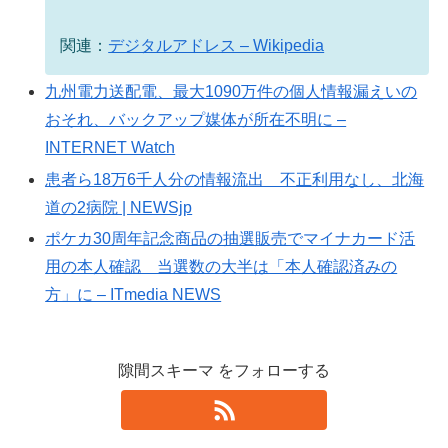
関連：
デジタルアドレス – Wikipedia
九州電力送配電、最大1090万件の個人情報漏えいの
おそれ、バックアップ媒体が所在不明に –
INTERNET Watch
患者ら18万6千人分の情報流出 不正利用なし、北海
道の2病院 | NEWSjp
ポケカ30周年記念商品の抽選販売でマイナカード活
用の本人確認 当選数の大半は「本人確認済みの
方」に – ITmedia NEWS
隙間スキーマ をフォローする