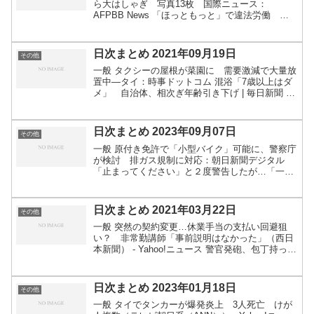
ら大はしゃぎ 写真13枚 国際ニュース：
AFPBB News 「ほっともっと」で違法労働 熊
本市、18歳未満が深夜勤務 ｜ 共同通信 国立大で
必須科目の「情報Ｉ」、受験してもらいますが配
点はしま...
日次まとめ 2021年09月19日
その他
一般 タクシーの屋根が菜園に 需要激減で大量放
置中―タイ：時事ドットコム 混浴「7歳以上はダ
メ」 自治体、相次ぎ年齢引き下げ | 毎日新聞 ６
５歳以上の高齢者、世界最高の２９％…就業者に
占める割合も過去最高１３・６％ : 社会 : ニュー
ス...
日次まとめ 2023年09月07日
その他
一般 原付き免許で「小型バイク」可能に、警察庁
が検討 排ガス規制に対応：朝日新聞デジタル
「止まってください」と２度警告したが…「一時
停止」無視、自転車の男に赤切符 : 読売新聞 郡山
で粗大ごみ持ち去り 外国人か...処分料かたり
5000円...
日次まとめ 2021年03月22日
その他
一般 突然の契約変更…休業手当の支払い回避狙
い？ 非常勤講師「事前説明はなかった」（西日
本新聞） - Yahoo!ニュース 警官発砲、包丁持った
男死亡 職務質問時の警告きかず ：朝日新聞デジ
タル 機体前方から海に…中国で遊覧飛行中のヘリ
コプ...
日次まとめ 2023年01月18日
その他
一般 タイでタンカーが爆発炎上 3人死亡 けが