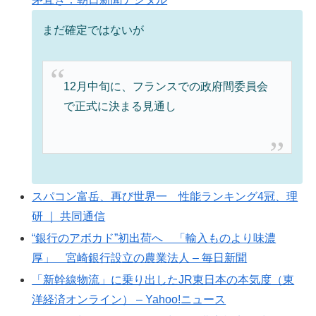
まだ確定ではないが
12月中旬に、フランスでの政府間委員会
で正式に決まる見通し
スパコン富岳、再び世界一 性能ランキング4冠、理
研 ｜ 共同通信
“銀行のアボカド”初出荷へ 「輸入ものより味濃
厚」 宮崎銀行設立の農業法人 – 毎日新聞
「新幹線物流」に乗り出したJR東日本の本気度（東
洋経済オンライン） – Yahoo!ニュース