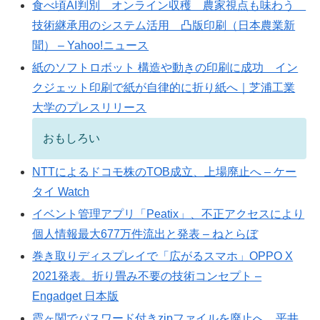
食べ頃AI判別 オンライン収穫 農家視点も味わう
技術継承用のシステム活用 凸版印刷（日本農業新
聞） – Yahoo!ニュース
紙のソフトロボット 構造や動きの印刷に成功 イン
クジェット印刷で紙が自律的に折り紙へ｜芝浦工業
大学のプレスリリース
おもしろい
NTTによるドコモ株のTOB成立、上場廃止へ – ケー
タイ Watch
イベント管理アプリ「Peatix」、不正アクセスにより
個人情報最大677万件流出と発表 – ねとらぼ
巻き取りディスプレイで「広がるスマホ」OPPO X
2021発表。折り畳み不要の技術コンセプト –
Engadget 日本版
霞ヶ関でパスワード付きzipファイルを廃止へ 平井