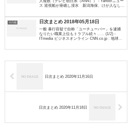
人複数（テレビ朝日系（ANN）） - Yahoo!ニュー
ス 巡視船が座礁し浸水 新潟海保、けが人なし -
産経ニュース ２０代女性９人のインスタ乗っ取り
容疑で男逮捕「リア充に嫌がらせ」 - 産経...
日次まとめ 2018年05月18日
その他
一般 暴行容疑で自称「ユーチューバー」を逮捕
なりたい職業上位もトラブル続々…… (1/2) -
ITmedia ビジネスオンライン CNN.co.jp : 地球の
気温、４００カ月連続で平均上回る 米海洋大気
局 書籍全文をデータ化、検索容易...
日次まとめ 2020年11月16日
日次まとめ 2020年11月18日