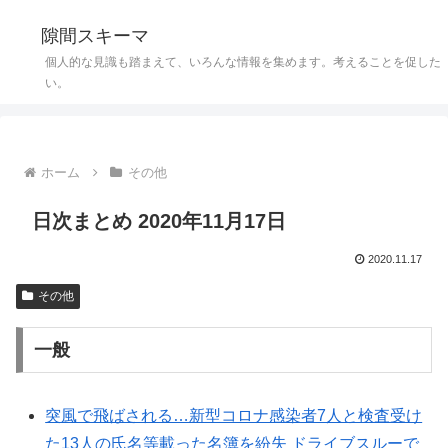
隙間スキーマ
個人的な見識も踏まえて、いろんな情報を集めます。考えることを促した
い。
ホーム
その他
日次まとめ 2020年11月17日
2020.11.17
その他
一般
突風で飛ばされる…新型コロナ感染者7人と検査受け
た13人の氏名等載った名簿を紛失 ドライブスルーで