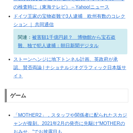
の検査時に（東海テレビ） – Yahoo!ニュース
ドイツ王家の宝物盗難で3人逮捕 欧州有数のコレク
ション ｜ 共同通信
関連：
被害額1千億円超？ 博物館から宝石盗
難、独で犯人逮捕：朝日新聞デジタル
ストーンヘンジに地下トンネル計画、英政府が承
認、賛否両論 | ナショナルジオグラフィック日本版サ
イト
ゲーム
「MOTHER2」，スタッフや関係者に配られたスカジ
ャンが復刻。2021年2月の発売に先駆け“MOTHERの
おみせ。”でお披露目も