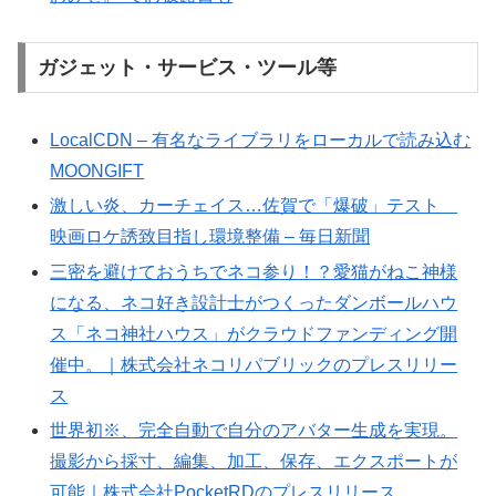
ガジェット・サービス・ツール等
LocalCDN – 有名なライブラリをローカルで読み込む
MOONGIFT
激しい炎、カーチェイス…佐賀で「爆破」テスト
映画ロケ誘致目指し環境整備 – 毎日新聞
三密を避けておうちでネコ参り！？愛猫がねこ神様
になる、ネコ好き設計士がつくったダンボールハウ
ス「ネコ神社ハウス」がクラウドファンディング開
催中。｜株式会社ネコリパブリックのプレスリリー
ス
世界初※、完全自動で自分のアバター生成を実現。
撮影から採寸、編集、加工、保存、エクスポートが
可能｜株式会社PocketRDのプレスリリース