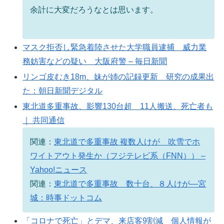
余計に大変だろうなとは思います。
マスク拒否し緊急着陸させた大学職員逮捕 威力業
務妨害などの疑い 大阪府警 – 毎日新聞
リンゴ皮むき18m、妹が姉の記録更新 研究の成果出
た：朝日新聞デジタル
東北道多重事故、影響130台超 11人搬送、死亡者も
｜ 共同通信
関連：
東北道で多重事故 複数人けが 吹雪でホ
ワイトアウト発生か（フジテレビ系（FNN）） –
Yahoo!ニュース
関連：
東北道で多重事故 数十台、８人けが―宮
城：時事ドットコム
「コロナで死亡」とデマ、来店客9割減 個人情報が