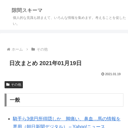
隙間スキーマ
個人的な見識も踏まえて、いろんな情報を集めます。考えることを促した
い。
ホーム
その他
日次まとめ 2021年01月19日
2021.01.19
その他
一般
騎手ら3億円所得隠しか 脚痛い、鼻血…馬の情報を
悪用（朝日新聞デジタル） – Yahoo!ニュース