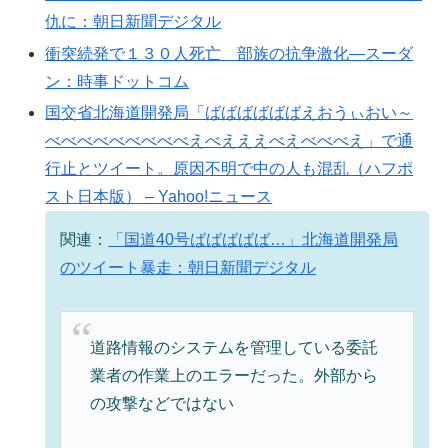
仇に：朝日新聞デジタル
衝突続発で１３０人死亡 部族の抗争激化―スーダ
ン：時事ドットコム
国交省北海道開発局「ばばばばばばえおうぃおい～
べべべべべべべべべえべえええべえべべべえ」で通
行止とツイート。原因不明で中の人も混乱（ハフポ
スト日本版） – Yahoo!ニュース
関連：
「国道40号ばばばばば…」北海道開発局
のツイート暴走：朝日新聞デジタル
道路情報のシステムを管理している委託
業者の作業上のエラーだった。外部から
の攻撃などではない