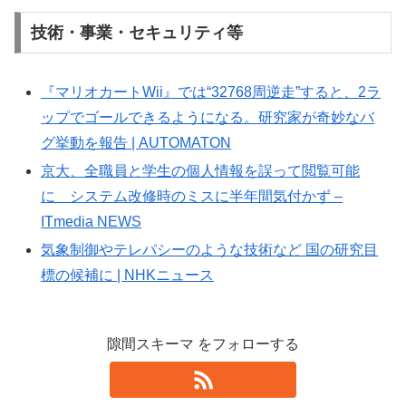
技術・事業・セキュリティ等
『マリオカートWii』では“32768周逆走”すると、2ラ
ップでゴールできるようになる。研究家が奇妙なバ
グ挙動を報告 | AUTOMATON
京大、全職員と学生の個人情報を誤って閲覧可能
に システム改修時のミスに半年間気付かず –
ITmedia NEWS
気象制御やテレパシーのような技術など 国の研究目
標の候補に | NHKニュース
隙間スキーマ をフォローする