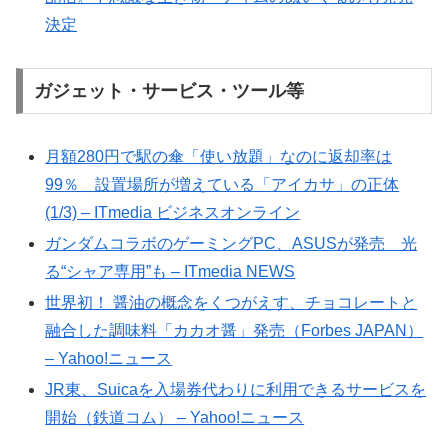
決定
ガジェット・サービス・ツール等
月額280円で駅の傘「使い放題」なのに返却率は
99％ 設置場所が増えている「アイカサ」の正体
(1/3) – ITmedia ビジネスオンライン
ガンダムコラボのゲーミングPC、ASUSが発売 光
る“シャア専用”も – ITmedia NEWS
世界初！ 醤油の概念をくつがえす、チョコレートと
融合した調味料「カカオ醤」発売（Forbes JAPAN）
– Yahoo!ニュース
JR東、Suicaを入場券代わりに利用できるサービスを
開始（鉄道コム） – Yahoo!ニュース