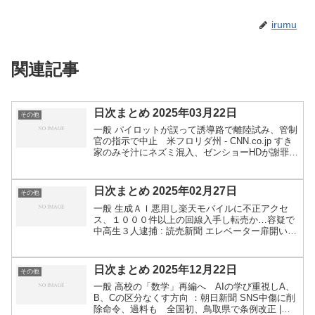
irumu
関連記事
日次まとめ 2025年03月22日
その他
一般 パイロットが誤って誘導路で離陸試み、管制
官の指示で中止 米フロリダ州 - CNN.co.jp すき
家のみそ汁にネズミ混入、ゼンショーHDが謝罪
今年1月に客が混入に気づく - 産経ニュース 高速
夜行バスが防風林に突っ込む 22人搬送 ...
日次まとめ 2025年02月27日
その他
一般 生成ＡＩ悪用し楽天モバイルに不正アクセ
ス、１０００件以上の回線入手し転売か…容疑で
中高生３人逮捕 : 読売新聞 エレベーター扉開いた
状態で「かご」なし 地下で男性死亡 神戸 | NHK |
兵庫県 駐車料金3000万円！ 那覇空港に1...
日次まとめ 2025年12月22日
その他
一般 高校の「数学」再編へ AIの学び重視しA、
B、Cの区分なくす方向 ：朝日新聞 SNS中傷に削
除命令、過料も 全国初、鳥取県で条例改正 |