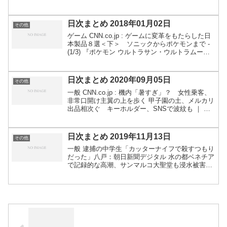
NEWSjp 徳島市が生活困窮者に賞味期限切れ食品
配布、同意書にサインさせる 「精神的に傷つけ
た...
日次まとめ 2018年01月02日
その他
ゲーム CNN.co.jp : ゲームに変革をもたらした日
本製品８選＜下＞ ソニックからポケモンまで -
(1/3) 『ポケモン ウルトラサン・ウルトラムー
ン』あのエピソードの真意は？ 開発者たちが明か
す、ストーリー制作秘話【ネタバレ注意】...
日次まとめ 2020年09月05日
その他
一般 CNN.co.jp : 機内「暑すぎ」？ 女性乗客、
非常口開け主翼の上を歩く 甲子園の土、メルカリ
出品相次ぐ キーホルダー、SNSで波紋も ｜ 共
同通信 パトカーの声掛け後、自転車の男性転落
死 秋田 - 産経ニュース バングラのモスク...
日次まとめ 2019年11月13日
その他
一般 逮捕の中学生「カッターナイフで殺すつもり
だった」八戸：朝日新聞デジタル 水の都ベネチア
で記録的な高潮、サンマルコ大聖堂も浸水被害
写真12枚 国際ニュース：AFPBB News １カ月
分は取りすぎ 賃貸の仲介手数料、業者に返還命
令：朝...