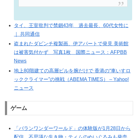
タイ、王室批判で禁錮43年 過去最長、60代女性に
｜ 共同通信
盗まれたダビンチ複製画、伊アパートで発見 美術館
は被害気付かず 写真1枚 国際ニュース：AFPBB
News
地上80階建ての高層ビルを腕だけで 香港の“車いすロ
ッククライマー”の挑戦（ABEMA TIMES） – Yahoo!
ニュース
ゲーム
「バランワンダーワールド」の体験版が1月28日から
配信。不思議な生き物・ティムのぬいぐるみも発売